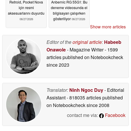
Retroid, Pocket Nova
Anbernic RG 55G1: Bu
için resmi
deneme videosunda el
aksesuarlarını duyurdu
bilgisayarı çalışırken
gösteriliyor
06/27/2026
06/27/2026
Show more articles
Editor of the
original article
:
Habeeb
Onawole
- Magazine Writer
- 1599
articles published on Notebookcheck
since 2023
Translator:
Ninh Ngoc Duy
- Editorial
Assistant
- 818035 articles published
on Notebookcheck
since 2008
contact me via:
Facebook