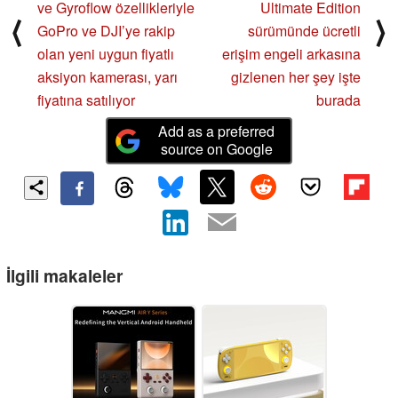
ve Gyroflow özellikleriyle
Ultimate Edition
⟨
⟩
GoPro ve DJI’ye rakip
sürümünde ücretli
olan yeni uygun fiyatlı
erişim engeli arkasına
aksiyon kamerası, yarı
gizlenen her şey işte
fiyatına satılıyor
burada
Add as a preferred
source on Google
İlgili makaleler