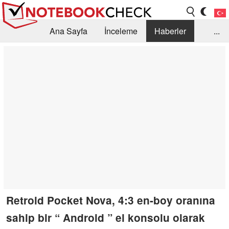
Ana Sayfa
İnceleme
Haberler
...
Öneri /SSS
Kütüphane
Satın Alma Rehberi
Arama
İletişim
Retroid Pocket Nova, 4:3 en-boy oranına
sahip bir “ Android ” el konsolu olarak