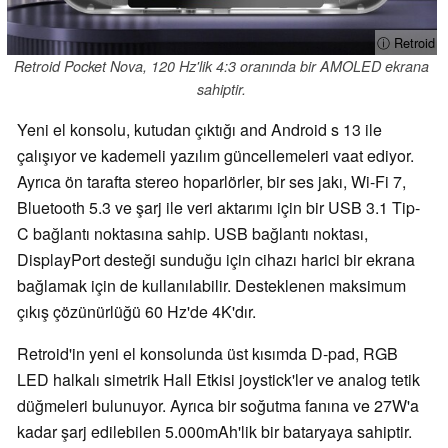
ⓘ Retroid
Retroid Pocket Nova, 120 Hz'lik 4:3 oranında bir AMOLED ekrana
sahiptir.
Yeni el konsolu, kutudan çıktığı and Android s 13 ile
çalışıyor ve kademeli yazılım güncellemeleri vaat ediyor.
Ayrıca ön tarafta stereo hoparlörler, bir ses jakı, Wi-Fi 7,
Bluetooth 5.3 ve şarj ile veri aktarımı için bir USB 3.1 Tip-
C bağlantı noktasına sahip. USB bağlantı noktası,
DisplayPort desteği sunduğu için cihazı harici bir ekrana
bağlamak için de kullanılabilir. Desteklenen maksimum
çıkış çözünürlüğü 60 Hz'de 4K'dır.
Retroid'in yeni el konsolunda üst kısımda D-pad, RGB
LED halkalı simetrik Hall Etkisi joystick'ler ve analog tetik
düğmeleri bulunuyor. Ayrıca bir soğutma fanına ve 27W'a
kadar şarj edilebilen 5.000mAh'lik bir bataryaya sahiptir.