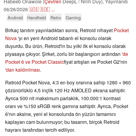
Habeeb Onawole (
Çeviren
DeepL / Ninh Duy),
Yayınlandı
06/26/2026
🇺🇸
🇩🇪
...
Android
Handheld
Retro
Gaming
Birkaç tanıtım yayınladıktan sonra, Retroid nihayet
Pocket
Nova
'yı en yeni Android tabanlı el konsolu olarak
duyurdu. Bu ürün, Retroid'in bu yılki ilk el konsolu olarak
piyasaya çıkıyor. Şirket, zorlu bir başlangıcın ardından
'de
Pocket 6 ve Pocket Classic
fiyat artışları ve Pocket G2'nin
'dan kaldırılması
.
Retroid Pocket Nova, 4:3 en boy oranına sahip 1280 × 960
çözünürlüklü 4,5 inçlik 120 Hz AMOLED ekrana sahiptir.
Ayrıca 500 nit maksimum parlaklık, 100.000:1 kontrast
oranı ve %150 sRGB renk gamına sahiptir. Ayrıca, Pocket
6'nın aksine, yeni el konsolunda ön yüzün tamamını
kaplayan cam bulunmuyor; bu tasarım, birçok Retroid
hayranı tarafından tercih ediliyor.