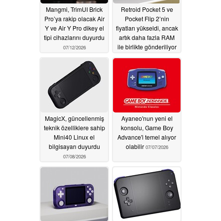
Mangmi, TrimUI Brick
Retroid Pocket 5 ve
Pro’ya rakip olacak Air
Pocket Flip 2’nin
Y ve Air Y Pro dikey el
fiyatları yükseldi, ancak
tipi cihazlarını duyurdu
artık daha fazla RAM
ile birlikte gönderiliyor
07/12/2026
07/09/2026
MagicX, güncellenmiş
Ayaneo'nun yeni el
teknik özelliklere sahip
konsolu, Game Boy
Mini40 Linux el
Advance'i temel alıyor
bilgisayarı duyurdu
olabilir
07/07/2026
07/08/2026