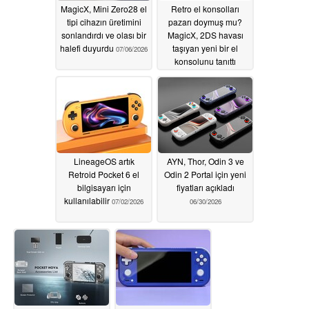
MagicX, Mini Zero28 el
Retro el konsolları
tipi cihazın üretimini
pazarı doymuş mu?
sonlandırdı ve olası bir
MagicX, 2DS havası
halefi duyurdu
taşıyan yeni bir el
07/06/2026
konsolunu tanıttı
07/05/2026
LineageOS artık
AYN, Thor, Odin 3 ve
Retroid Pocket 6 el
Odin 2 Portal için yeni
bilgisayarı için
fiyatları açıkladı
kullanılabilir
07/02/2026
06/30/2026