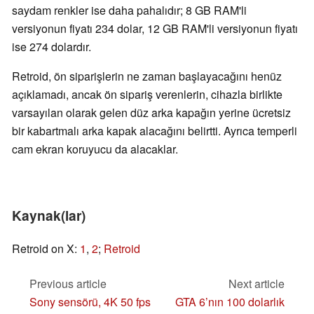
saydam renkler ise daha pahalıdır; 8 GB RAM'li
versiyonun fiyatı 234 dolar, 12 GB RAM'li versiyonun fiyatı
ise 274 dolardır.
Retroid, ön siparişlerin ne zaman başlayacağını henüz
açıklamadı, ancak ön sipariş verenlerin, cihazla birlikte
varsayılan olarak gelen düz arka kapağın yerine ücretsiz
bir kabartmalı arka kapak alacağını belirtti. Ayrıca temperli
cam ekran koruyucu da alacaklar.
Kaynak(lar)
Retroid on X:
1
,
2
;
Retroid
Previous article
Next article
Sony sensörü, 4K 50 fps
GTA 6’nın 100 dolarlık