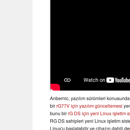
Anbernic, yazılım sürümleri konusunda 
bir
rG77V için yazılım güncellemesi
yen
bunu bir
rG DS için yeni Linux işletim s
RG DS sahipleri yeni Linux işletim sist
Linux'u başlatabilir ve cihazın dahili