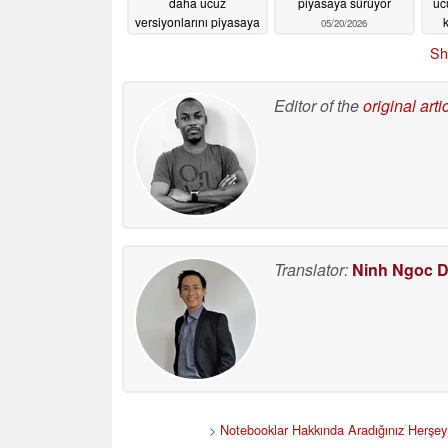
daha ucuz
piyasaya sürüyor
uc
versiyonlarını piyasaya
k
05/20/2026
sürüyor
05/21/2026
Sh
Editor of the
original arti
Translator:
Ninh Ngoc 
>
Notebooklar Hakkında Aradığınız Herşey