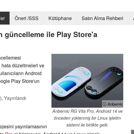
er
Öneri /SSS
Kütüphane
Satın Alma Rehberi
 güncelleme ile Play Store'a
ncellemesi
 hata düzeltmeleri ve
llanıcıların Android
oogle Play Store'un
),
Yayınlandı
ⓘ Anbernic
Anbernic RG Vita Pro, Android 14 ve
önceden yüklenmiş bir Linux işletim
sistemi ile birlikte gelir.
rojesini yayınlamasının