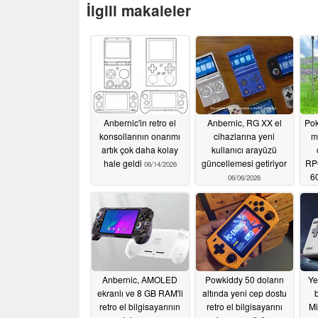
İlgili makaleler
Anbernic'in retro el
Anbernic, RG XX el
Pok
konsollarının onarımı
cihazlarına yeni
m
artık çok daha kolay
kullanıcı arayüzü
hale geldi
güncellemesi getiriyor
RPG
06/14/2026
60
06/06/2026
Anbernic, AMOLED
Powkiddy 50 doların
Ye
ekranlı ve 8 GB RAM'li
altında yeni cep dostu
retro el bilgisayarının
retro el bilgisayarını
Mi