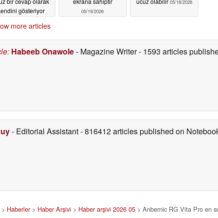
uz bir cevap olarak
ekrana sahiptir
ucuz olabilir
05/18/2026
endini gösteriyor
05/19/2026
05/20/2026
ow more articles
cle
:
Habeeb Onawole
- Magazine Writer
- 1593 articles publis
Duy
- Editorial Assistant
- 816412 articles published on Notebo
>
Haberler
>
Haber Arşivi
>
Haber arşivi 2026 05
> Anbernic RG Vita Pro en so