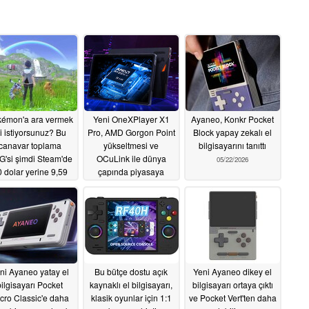
émon'a ara vermek
Yeni OneXPlayer X1
Ayaneo, Konkr Pocket
i istiyorsunuz? Bu
Pro, AMD Gorgon Point
Block yapay zekalı el
canavar toplama
yükseltmesi ve
bilgisayarını tanıttı
'si şimdi Steam'de
OCuLink ile dünya
05/22/2026
 dolar yerine 9,59
çapında piyasaya
dolar
sürüldü
05/22/2026
05/22/2026
ni Ayaneo yatay el
Bu bütçe dostu açık
Yeni Ayaneo dikey el
bilgisayarı Pocket
kaynaklı el bilgisayarı,
bilgisayarı ortaya çıktı
cro Classic'e daha
klasik oyunlar için 1:1
ve Pocket Vert'ten daha