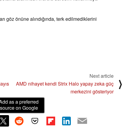
arı göz önüne alındığında, terk edilmediklerini
Next article
⟩
Mayıs
AMD nihayet kendi Strix Halo yapay zeka güç
merkezini gösteriyor
Add as a preferred
source on Google