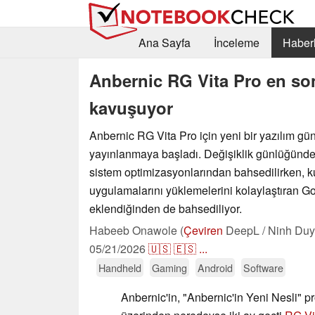
Ana Sayfa
İnceleme
Haberl
Anbernic RG Vita Pro en son
kavuşuyor
Anbernic RG Vita Pro için yeni bir yazılım gü
yayınlanmaya başladı. Değişiklik günlüğünde
sistem optimizasyonlarından bahsedilirken, ku
uygulamalarını yüklemelerini kolaylaştıran G
eklendiğinden de bahsediliyor.
Habeeb Onawole (
Çeviren
DeepL / Ninh Duy
05/21/2026
🇺🇸
🇪🇸
...
Handheld
Gaming
Android
Software
Anbernic'in, "Anbernic'in Yeni Nesli" p