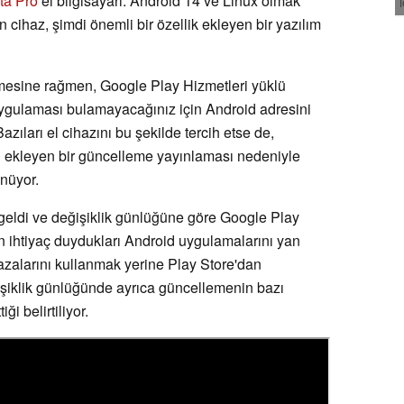
ta Pro
el bilgisayarı. Android 14 ve Linux olmak
len cihaz, şimdi önemli bir özellik ekleyen bir yazılım
elmesine rağmen, Google Play Hizmetleri yüklü
uygulaması bulamayacağınız için Android adresini
azıları el cihazını bu şekilde tercih etse de,
u ekleyen bir güncelleme yayınlaması nedeniyle
ünüyor.
eldi ve değişiklik günlüğüne göre Google Play
rın ihtiyaç duydukları Android uygulamalarını yan
zalarını kullanmak yerine Play Store'dan
ğişiklik günlüğünde ayrıca güncellemenin bazı
ği belirtiliyor.