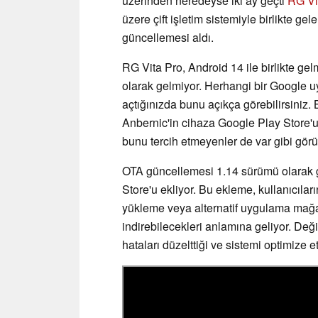
üzerinden neredeyse iki ay geçti
RG Vi
üzere çift işletim sistemiyle birlikte ge
güncellemesi aldı.
RG Vita Pro, Android 14 ile birlikte g
olarak gelmiyor. Herhangi bir Google 
açtığınızda bunu açıkça görebilirsiniz. B
Anbernic'in cihaza Google Play Store'
bunu tercih etmeyenler de var gibi gör
OTA güncellemesi 1.14 sürümü olarak g
Store'u ekliyor. Bu ekleme, kullanıcıla
yükleme veya alternatif uygulama mağa
indirebilecekleri anlamına geliyor. De
hataları düzelttiği ve sistemi optimize etti