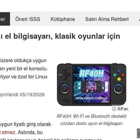
er
Öneri /SSS
Kütüphane
Satın Alma Rehberi
el bilgisayarı, klasik oyunlar için
 üzere oldukça uygun
en yeni bir el konsolu.
iyor ve özel bir Linux
yınlandı
05/19/2026
ⓘ XiFan
RF40H: Wi-Fi ve Bluetooth destekli
cüzdan dostu oyun el bilgisayarı
ygun fiyatlı giriş olarak
t etmez
. Aslında, bu