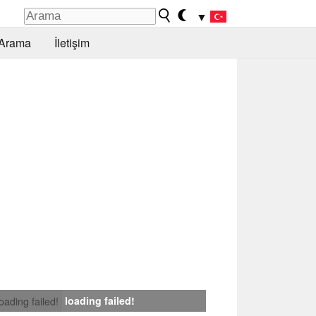
▼
Arama
İletişim
loading failed!
loading failed!