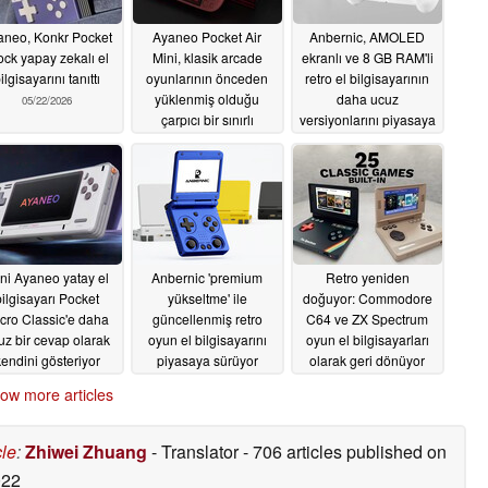
aneo, Konkr Pocket
Ayaneo Pocket Air
Anbernic, AMOLED
ock yapay zekalı el
Mini, klasik arcade
ekranlı ve 8 GB RAM'li
ilgisayarını tanıttı
oyunlarının önceden
retro el bilgisayarının
yüklenmiş olduğu
daha ucuz
05/22/2026
çarpıcı bir sınırlı
versiyonlarını piyasaya
sürüme kavuşuyor
sürüyor
05/21/2026
05/22/2026
ni Ayaneo yatay el
Anbernic 'premium
Retro yeniden
bilgisayarı Pocket
yükseltme' ile
doğuyor: Commodore
cro Classic'e daha
güncellenmiş retro
C64 ve ZX Spectrum
uz bir cevap olarak
oyun el bilgisayarını
oyun el bilgisayarları
endini gösteriyor
piyasaya sürüyor
olarak geri dönüyor
05/20/2026
05/08/2026
05/01/2026
ow more articles
cle
:
Zhiwei Zhuang
- Translator
- 706 articles published on
022