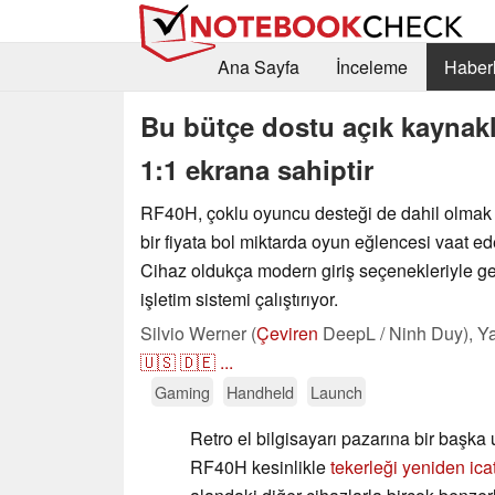
Ana Sayfa
İnceleme
Haberl
Bu bütçe dostu açık kaynaklı 
1:1 ekrana sahiptir
RF40H, çoklu oyuncu desteği de dahil olmak
bir fiyata bol miktarda oyun eğlencesi vaat ed
Cihaz oldukça modern giriş seçenekleriyle gel
işletim sistemi çalıştırıyor.
Silvio Werner (
Çeviren
DeepL / Ninh Duy),
Ya
🇺🇸
🇩🇪
...
Gaming
Handheld
Launch
Retro el bilgisayarı pazarına bir başka u
RF40H kesinlikle
tekerleği yeniden ica