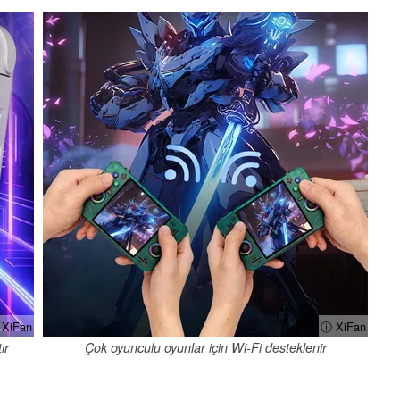
XiFan
ⓘ XiFan
ır
Çok oyunculu oyunlar için Wi-Fi desteklenir