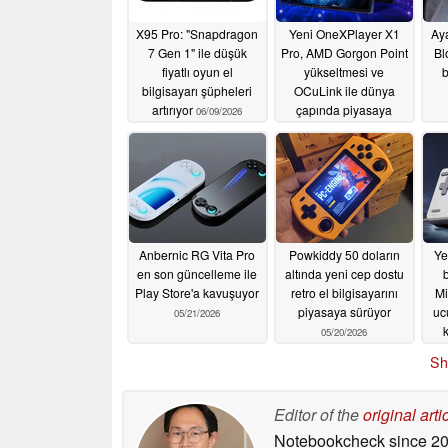
X95 Pro: "Snapdragon
Yeni OneXPlayer X1
Ay
7 Gen 1" ile düşük
Pro, AMD Gorgon Point
Bl
fiyatlı oyun el
yükseltmesi ve
b
bilgisayarı şüpheleri
OCuLink ile dünya
artırıyor
çapında piyasaya
06/09/2026
sürüldü
05/22/2026
Anbernic RG Vita Pro
Powkiddy 50 doların
Ye
en son güncelleme ile
altında yeni cep dostu
Play Store'a kavuşuyor
retro el bilgisayarını
Mi
piyasaya sürüyor
uc
05/21/2026
k
05/20/2026
Sh
Editor of the
original arti
Notebookcheck
since 2