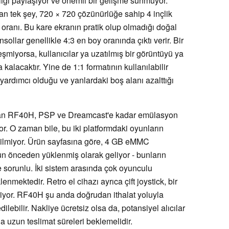
liği paylaşıyor ve önemli bir gelişme sunmuyor.
ran tek şey, 720 × 720 çözünürlüğe sahip 4 inçlik
ranı. Bu kare ekranın pratik olup olmadığı doğal
ollar genellikle 4:3 en boy oranında çıktı verir. Bir
miyorsa, kullanıcılar ya uzatılmış bir görüntüyü ya
alacaktır. Yine de 1:1 formatının kullanılabilir
yardımcı olduğu ve yanlardaki boş alanı azalttığı
an RF40H, PSP ve Dreamcast'e kadar emülasyon
or. O zaman bile, bu iki platformdaki oyunların
dilmiyor. Ürün sayfasına göre, 4 GB eMMC
n önceden yüklenmiş olarak geliyor - bunların
 sorunlu. İki sistem arasında çok oyunculu
nmektedir. Retro el cihazı ayrıca çift joystick, bir
riyor. RF40H şu anda doğrudan ithalat yoluyla
dilebilir. Nakliye ücretsiz olsa da, potansiyel alıcılar
a uzun teslimat süreleri beklemelidir.