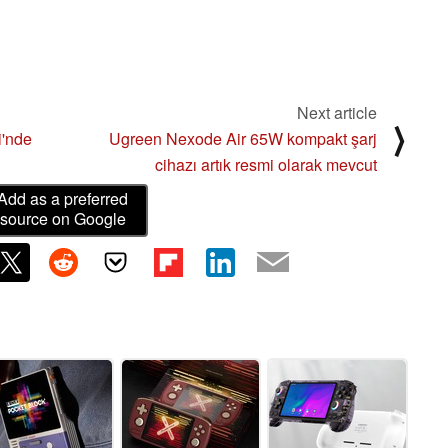
Next article
⟩
i'nde
Ugreen Nexode Air 65W kompakt şarj
cihazı artık resmi olarak mevcut
Add as a preferred
source on Google