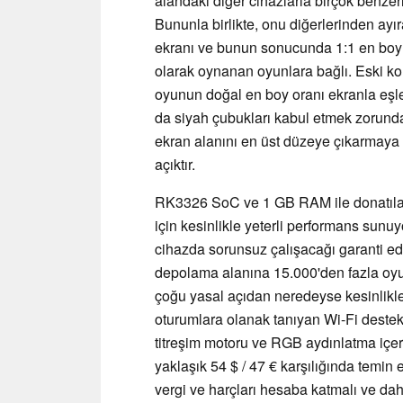
alandaki diğer cihazlarla birçok benzer
Bununla birlikte, onu diğerlerinden ayı
ekranı ve bunun sonucunda 1:1 en boy o
olarak oynanan oyunlara bağlı. Eski kons
oyunun doğal en boy oranı ekranla eşleş
da siyah çubukları kabul etmek zorunda k
ekran alanını en üst düzeye çıkarmaya 
açıktır.
RK3326 SoC ve 1 GB RAM ile donatıl
için kesinlikle yeterli performans sunuy
cihazda sorunsuz çalışacağı garanti e
depolama alanına 15.000'den fazla oyu
çoğu yasal açıdan neredeyse kesinlikle
oturumlara olanak tanıyan Wi-Fi destekle
titreşim motoru ve RGB aydınlatma içe
yaklaşık 54 $ / 47 € karşılığında temin e
vergi ve harçları hesaba katmalı ve dah