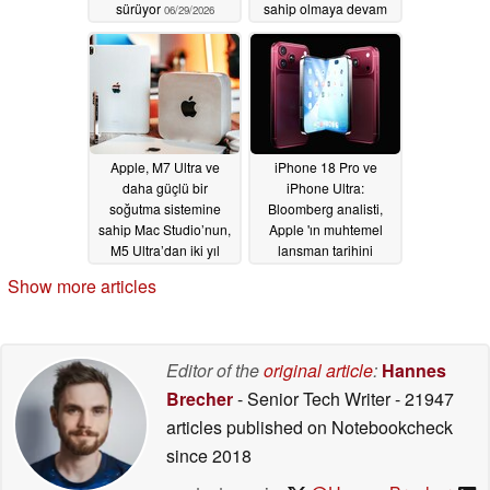
sürüyor
sahip olmaya devam
06/29/2026
edecek. Sızıntı
kaynağı, iPhone 18 ve
iPhone Air 2'nin teknik
özellikleri hakkında
ipuçları verdi
06/29/2026
Apple, M7 Ultra ve
iPhone 18 Pro ve
daha güçlü bir
iPhone Ultra:
soğutma sistemine
Bloomberg analisti,
sahip Mac Studio’nun,
Apple 'ın muhtemel
M5 Ultra’dan iki yıl
lansman tarihini
sonra piyasaya
açıkladı
06/29/2026
Show more articles
çıkacağı söyleniyor
06/29/2026
Editor of the
original article
:
Hannes
Brecher
- Senior Tech Writer
- 21947
articles published on Notebookcheck
since 2018