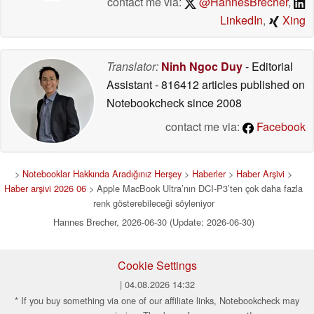
contact me via:
@HannesBrecher
,
LinkedIn
,
Xing
Translator:
Ninh Ngoc Duy
- Editorial
Assistant
- 816412 articles published on
Notebookcheck
since 2008
contact me via:
Facebook
>
Notebooklar Hakkında Aradığınız Herşey
>
Haberler
>
Haber Arşivi
>
Haber arşivi 2026 06
> Apple MacBook Ultra’nın DCI-P3’ten çok daha fazla
renk gösterebileceği söyleniyor
Hannes Brecher, 2026-06-30 (Update: 2026-06-30)
Cookie Settings
| 04.08.2026 14:32
* If you buy something via one of our affiliate links, Notebookcheck may