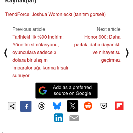
Kaynak(lar)
TrendForce
|
Joshua Woroniecki (tanıtım görseli)
Previous article
Next article
Tarihteki ilk %90 indirim:
Honor 600: Daha
Yönetim simülasyonu,
parlak, daha dayanıklı
⟨
⟩
oyunculara sadece 3
ve nihayet su
dolara bir ulaşım
geçirmez
imparatorluğu kurma fırsatı
sunuyor
Add as a preferred
source on Google