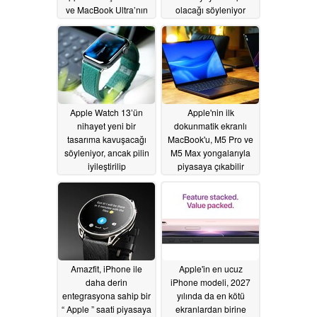
ve MacBook Ultra’nın
olacağı söyleniyor
tasarımına kavuşacağı
07/02/2026
söyleniyor
07/02/2026
Apple Watch 13’ün
Apple'nin ilk
nihayet yeni bir
dokunmatik ekranlı
tasarıma kavuşacağı
MacBook'u, M5 Pro ve
söyleniyor, ancak pilin
M5 Max yongalarıyla
iyileştirilip
piyasaya çıkabilir
iyileştirilmeyeceği hâlâ
06/29/2026
belirsiz
07/01/2026
Amazfit, iPhone ile
Apple'in en ucuz
daha derin
iPhone modeli, 2027
entegrasyona sahip bir
yılında da en kötü
“ Apple ” saati piyasaya
ekranlardan birine