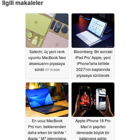
İlgili makaleler
Satechi, üç yeni renk
Bloomberg: Bir sonraki
uyumlu MacBook Neo
iPad Pro' Apple, yeni
aksesuarını piyasaya
iPhone'larla birlikte
sürdü
2027'nin başlarında
07/15/2026
piyasaya sürülecek
07/02/2026
En ucuz MacBook
Apple iPhone 18 Pro
Pro’nun, beklenenden
Max’ın şaşırtıcı
daha erken bir tarihte “
derecede büyük bir
Apple ” M7 işlemcisine
bataryaya sahip