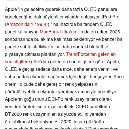
Apple ’in gelecekte giderek daha fazla OLED panellere
yöneleceğine dair söylentiler yıllardır dolaşıyor. iPad Pro
(
Amazon’da 1.199 $
)
,
halihazırda bir tandem OLED
panel kullanıyor:
MacBook Ultra’nın
'ın da en erken 2026
sonbaharında bu akıma katılması bekleniyor ve benzer bir
panele sahip bir iMac'in ise daha sonraki bir tarihte
piyasaya çıkması planlanıyor.
TrendForce'tan gelen en
son bilgilere göre
'dan gelen en son bilgilere göre, Apple,
OLED'e geçişi sadece daha ince, daha enerji verimli ve
daha parlak ekranlar sağlamak için değil, her şeyden önce
önemli ölçüde daha geniş bir renk yelpazesini
görüntüleyebilen ekranlar yaratmak amacıyla hedefliyor.
Apple 'in çoğu ürünü DCI-P3 renk uzayını tam olarak
yeniden üretebilse de, gelecekteki OLED panellerin
BT.2020 renk uzayının en az yüzde 95'ini yeniden
üretebilmesi bekleniyor. BT.2020, insan gözünün
algılayabildiği renklerin yaklaşık yüzde 75’ini kapsarken,