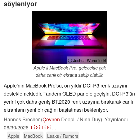
söyleniyor
ⓘ Joshua Woroniecki
Apple lı MacBook Pro, gelecekte çok
daha canlı bir ekrana sahip olabilir.
Apple'nın MacBook Pro'su, on yıldır DCI-P3 renk uzayını
desteklemektedir. Tandem OLED panele geçişin, DCI-P3'ün
yerini çok daha geniş BT.2020 renk uzayına bırakarak canlı
ekranların yeni bir çağını başlatması bekleniyor.
Hannes Brecher (
Çeviren
DeepL / Ninh Duy),
Yayınlandı
06/30/2026
🇺🇸
🇩🇪
...
Apple
MacBook
Leaks / Rumors