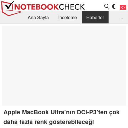
Ana Sayfa
İnceleme
Haberler
...
Öneri /SSS
Kütüphane
Satın Alma Rehberi
Arama
İletişim
Apple MacBook Ultra’nın DCI-P3’ten çok
daha fazla renk gösterebileceği