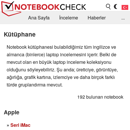
Ana Sayfa
İnceleme
Haberler
...
Öneri /SSS
Kütüphane
Satın Alma Rehberi
Kütüphane
Arama
İletişim
Notebook kütüphanesi bulabildiğimiz tüm ingilizce ve
almanca (binlerce) laptop incelemesini içerir. Belki de
mevcut olan en büyük laptop inceleme koleksiyonu
olduğunu söyleyebiliriz. Şu anda; üreticiye, görüntüye,
ağırlığa, grafik kartına, izlemciye ve daha birçok farklı
türde gruplandırma mevcut.
192 bulunan notebook
Apple
»
Seri iMac