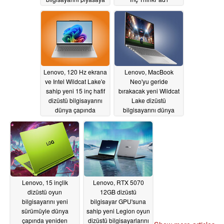
sürdü
piyasaya sürdü
05/25/2026
05/23/2026
Lenovo, 120 Hz ekrana
Lenovo, MacBook
ve Intel Wildcat Lake'e
Neo'yu geride
sahip yeni 15 inç hafif
bırakacak yeni Wildcat
dizüstü bilgisayarını
Lake dizüstü
dünya çapında
bilgisayarını dünya
piyasaya sürdü
çapında tanıttı
05/23/2026
05/23/2026
Lenovo, 15 inçlik
Lenovo, RTX 5070
dizüstü oyun
12GB dizüstü
bilgisayarını yeni
bilgisayar GPU'suna
sürümüyle dünya
sahip yeni Legion oyun
çapında yeniden
dizüstü bilgisayarlarını