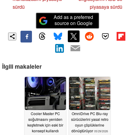
sürdü
piyasaya sürdü
Add as a preferred
source on Google
İlgili makaleler
Cooler Master PC
OmniDrive PC Blu-ray
soğutmasını yeniden
sürücülerini yasal retro
keşfetmek için eski bir
oyun çöplüklerine
konsept kullandı
dönüştürüyor
05/29/2026