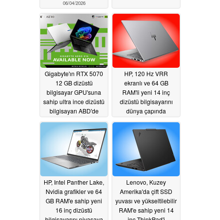
06/04/2026
Gigabyte'ın RTX 5070
HP, 120 Hz VRR
12 GB dizüstü
ekranlı ve 64 GB
bilgisayar GPU'suna
RAM'li yeni 14 inç
sahip ultra ince dizüstü
dizüstü bilgisayarını
bilgisayarı ABD'de
dünya çapında
satışa sunuldu
piyasaya sürdü
05/27/2026
05/25/2026
HP, Intel Panther Lake,
Lenovo, Kuzey
Nvidia grafikler ve 64
Amerika'da çift SSD
GB RAM'e sahip yeni
yuvası ve yükseltilebilir
16 inç dizüstü
RAM'e sahip yeni 14
bilgisayarını piyasaya
inç ThinkPad'i