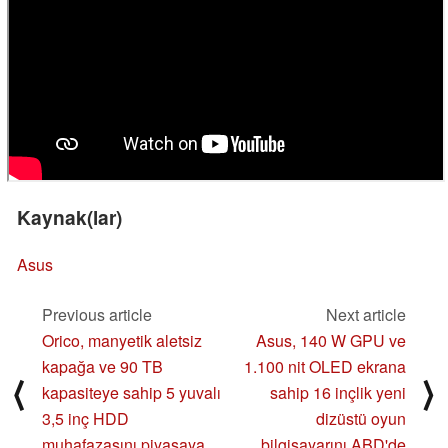
Kaynak(lar)
Asus
Previous article
Next article
Orico, manyetik aletsiz
Asus, 140 W GPU ve
kapağa ve 90 TB
1.100 nit OLED ekrana
⟨
⟩
kapasiteye sahip 5 yuvalı
sahip 16 inçlik yeni
3,5 inç HDD
dizüstü oyun
muhafazasını piyasaya
bilgisayarını ABD'de