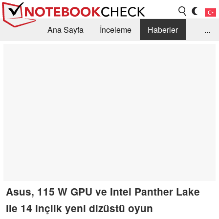
Ana Sayfa
İnceleme
Haberler
...
Öneri /SSS
Kütüphane
Satın Alma Rehberi
Arama
İletişim
Asus, 115 W GPU ve Intel Panther Lake
ile 14 inçlik yeni dizüstü oyun