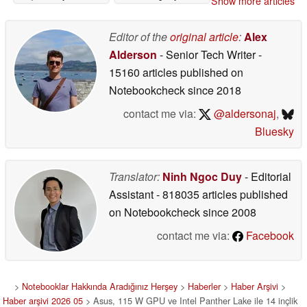
Show more articles
piyasaya sürüyor
piyasaya sürüyor
05/23/2026
05/23/2026
Editor of the
original article
:
Alex
Alderson
- Senior Tech Writer
-
15160 articles published on
Notebookcheck
since 2018
contact me via:
@aldersonaj
,
Bluesky
Translator:
Ninh Ngoc Duy
- Editorial
Assistant
- 818035 articles published
on Notebookcheck
since 2008
contact me via:
Facebook
>
Notebooklar Hakkında Aradığınız Herşey
>
Haberler
>
Haber Arşivi
>
Haber arşivi 2026 05
> Asus, 115 W GPU ve Intel Panther Lake ile 14 inçlik