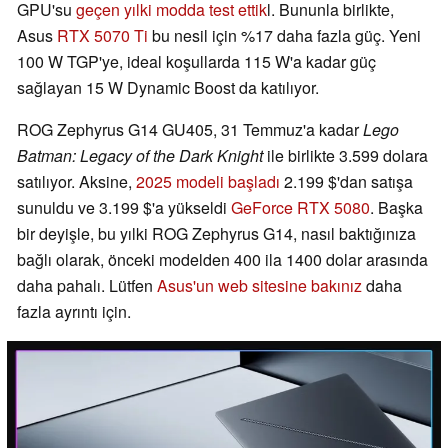
GPU'su
geçen yılki modda test ettik
l. Bununla birlikte,
Asus
RTX 5070 Ti
bu nesil için %17 daha fazla güç. Yeni
100 W TGP'ye, ideal koşullarda 115 W'a kadar güç
sağlayan 15 W Dynamic Boost da katılıyor.
ROG Zephyrus G14 GU405, 31 Temmuz'a kadar
Lego
Batman: Legacy of the Dark Knight
ile birlikte 3.599 dolara
satılıyor. Aksine,
2025 modeli başladı
2.199 $'dan satışa
sunuldu ve 3.199 $'a yükseldi
GeForce RTX 5080
. Başka
bir deyişle, bu yılki ROG Zephyrus G14, nasıl baktığınıza
bağlı olarak, önceki modelden 400 ila 1400 dolar arasında
daha pahalı. Lütfen
Asus'un web sitesine bakınız
daha
fazla ayrıntı için.