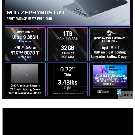
ⓘ Asus