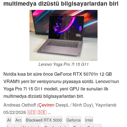
multimedya dizüstü bilgisayarlardan biri
Lenovo Yoga Pro 7i 15 G11
Nvidia kısa bir süre önce GeForce RTX 5070'in 12 GB
VRAM'li yeni bir versiyonunu piyasaya sürdü. Lenovo'nun
Yoga Pro 7i 15 G11 modeli, yeni GPU ile sunulan ilk
multimedya dizüstü bilgisayarlardan biri.
Andreas Osthoff (
Çeviren
DeepL / Ninh Duy),
Yayınlandı
05/22/2026
🇺🇸
🇩🇪
...
AI
Arc
Blackwell RTX 5000
Geforce
Intel