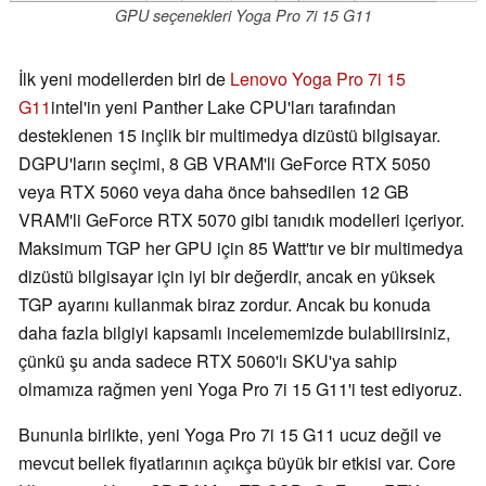
GPU seçenekleri Yoga Pro 7i 15 G11
İlk yeni modellerden biri de
Lenovo Yoga Pro 7i 15
G11
intel'in yeni Panther Lake CPU'ları tarafından
desteklenen 15 inçlik bir multimedya dizüstü bilgisayar.
DGPU'ların seçimi, 8 GB VRAM'li GeForce RTX 5050
veya RTX 5060 veya daha önce bahsedilen 12 GB
VRAM'li GeForce RTX 5070 gibi tanıdık modelleri içeriyor.
Maksimum TGP her GPU için 85 Watt'tır ve bir multimedya
dizüstü bilgisayar için iyi bir değerdir, ancak en yüksek
TGP ayarını kullanmak biraz zordur. Ancak bu konuda
daha fazla bilgiyi kapsamlı incelememizde bulabilirsiniz,
çünkü şu anda sadece RTX 5060'lı SKU'ya sahip
olmamıza rağmen yeni Yoga Pro 7i 15 G11'i test ediyoruz.
Bununla birlikte, yeni Yoga Pro 7i 15 G11 ucuz değil ve
mevcut bellek fiyatlarının açıkça büyük bir etkisi var. Core