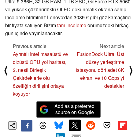
Ultra 9 386H, 32 GB RAM, 1 TB SSD, GeForce RTX 5060
ve yüksek çözünürlüklü OLED dokunmatik ekrana sahip
inceleme birimimiz Lenovo'dan 3089 € gibi göz kamaştırıcı
bir fiyata satılıyor. Bizim
tam inceleme
önümüzdeki birkaç
gün içinde yayınlanacaktır.
Previous article
Next article
Ayrıntılı Intel masaüstü ve
FusionDock Ultra: Üst
dizüstü CPU yol haritası,
düzey yerleştirme
⟨
⟩
2. nesil Birleşik
istasyonu dört adet 6K
Çekirdeklerle ölü
ekranı ve 10 Gbps'yi
özelliğin dirilişini ortaya
destekler
koyuyor
Add as a preferred
source on Google