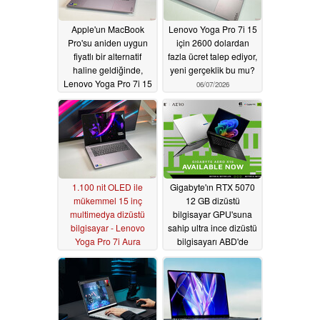
Apple'un MacBook
Lenovo Yoga Pro 7i 15
Pro'su aniden uygun
için 2600 dolardan
fiyatlı bir alternatif
fazla ücret talep ediyor,
haline geldiğinde,
yeni gerçeklik bu mu?
Lenovo Yoga Pro 7i 15
06/07/2026
gibi dizüstü
bilgisayarların bir
sorunu var
06/08/2026
1.100 nit OLED ile
Gigabyte'ın RTX 5070
mükemmel 15 inç
12 GB dizüstü
multimedya dizüstü
bilgisayar GPU'suna
bilgisayar - Lenovo
sahip ultra ince dizüstü
Yoga Pro 7i Aura
bilgisayarı ABD'de
Edition İncelemesi
satışa sunuldu
06/04/2026
05/27/2026