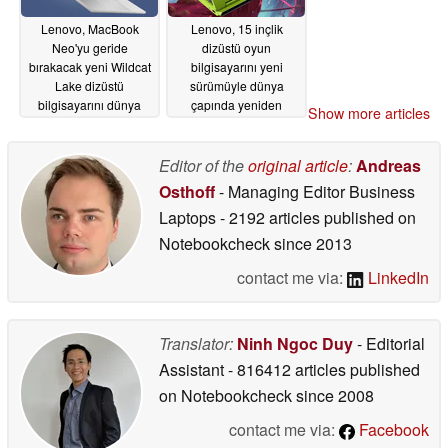
Lenovo, MacBook
Lenovo, 15 inçlik
Neo'yu geride
dizüstü oyun
bırakacak yeni Wildcat
bilgisayarını yeni
Lake dizüstü
sürümüyle dünya
bilgisayarını dünya
çapında yeniden
Show more articles
çapında tanıttı
piyasaya sürüyor
05/23/2026
05/23/2026
Editor of the
original article
:
Andreas
Osthoff
- Managing Editor Business
Laptops
- 2192 articles published on
Notebookcheck
since 2013
contact me via:
LinkedIn
Translator:
Ninh Ngoc Duy
- Editorial
Assistant
- 816412 articles published
on Notebookcheck
since 2008
contact me via:
Facebook