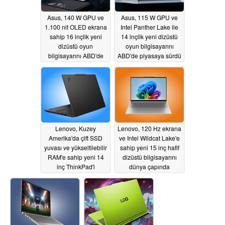
Asus, 140 W GPU ve
Asus, 115 W GPU ve
1.100 nit OLED ekrana
Intel Panther Lake ile
sahip 16 inçlik yeni
14 inçlik yeni dizüstü
dizüstü oyun
oyun bilgisayarını
bilgisayarını ABD'de
ABD'de piyasaya sürdü
piyasaya sürdü
05/23/2026
05/23/2026
Lenovo, Kuzey
Lenovo, 120 Hz ekrana
Amerika'da çift SSD
ve Intel Wildcat Lake'e
yuvası ve yükseltilebilir
sahip yeni 15 inç hafif
RAM'e sahip yeni 14
dizüstü bilgisayarını
inç ThinkPad'i
dünya çapında
piyasaya sürdü
piyasaya sürdü
05/23/2026
05/23/2026