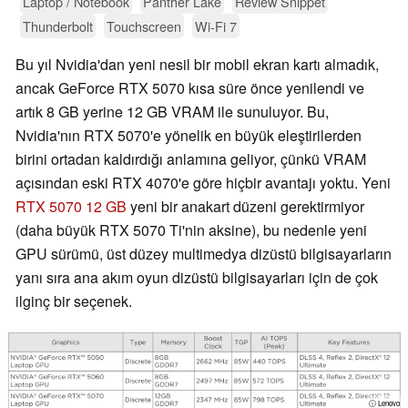
Laptop / Notebook
Panther Lake
Review Snippet
Thunderbolt
Touchscreen
Wi-Fi 7
Bu yıl Nvidia'dan yeni nesil bir mobil ekran kartı almadık,
ancak GeForce RTX 5070 kısa süre önce yenilendi ve
artık 8 GB yerine 12 GB VRAM ile sunuluyor. Bu,
Nvidia'nın RTX 5070'e yönelik en büyük eleştirilerden
birini ortadan kaldırdığı anlamına geliyor, çünkü VRAM
açısından eski RTX 4070'e göre hiçbir avantajı yoktu. Yeni
RTX 5070 12 GB
yeni bir anakart düzeni gerektirmiyor
(daha büyük RTX 5070 Ti'nin aksine), bu nedenle yeni
GPU sürümü, üst düzey multimedya dizüstü bilgisayarların
yanı sıra ana akım oyun dizüstü bilgisayarları için de çok
ilginç bir seçenek.
ⓘ Lenovo