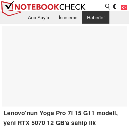
Ana Sayfa
İnceleme
Haberler
...
Öneri /SSS
Kütüphane
Satın Alma Rehberi
Arama
İletişim
Lenovo'nun Yoga Pro 7i 15 G11 modeli,
yeni RTX 5070 12 GB'a sahip ilk