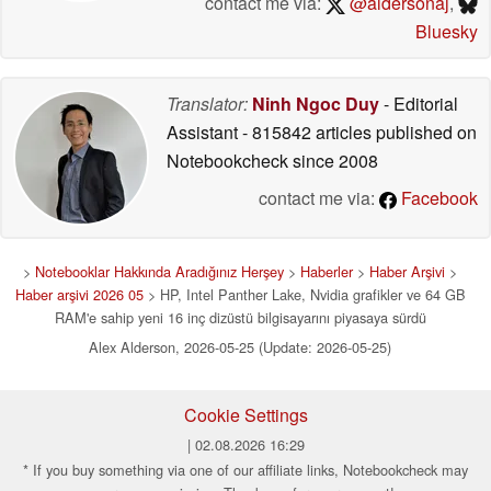
contact me via:
@aldersonaj
,
Bluesky
Translator:
Ninh Ngoc Duy
- Editorial
Assistant
- 815842 articles published on
Notebookcheck
since 2008
contact me via:
Facebook
>
Notebooklar Hakkında Aradığınız Herşey
>
Haberler
>
Haber Arşivi
>
Haber arşivi 2026 05
> HP, Intel Panther Lake, Nvidia grafikler ve 64 GB
RAM'e sahip yeni 16 inç dizüstü bilgisayarını piyasaya sürdü
Alex Alderson, 2026-05-25 (Update: 2026-05-25)
Cookie Settings
| 02.08.2026 16:29
* If you buy something via one of our affiliate links, Notebookcheck may