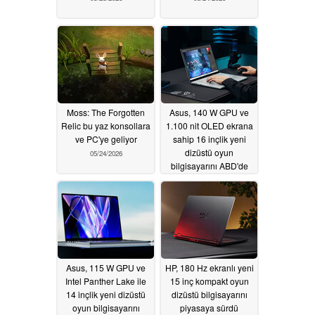
Moss: The Forgotten
Asus, 140 W GPU ve
Relic bu yaz konsollara
1.100 nit OLED ekrana
ve PC'ye geliyor
sahip 16 inçlik yeni
dizüstü oyun
05/24/2026
bilgisayarını ABD'de
piyasaya sürdü
05/23/2026
Asus, 115 W GPU ve
HP, 180 Hz ekranlı yeni
Intel Panther Lake ile
15 inç kompakt oyun
14 inçlik yeni dizüstü
dizüstü bilgisayarını
oyun bilgisayarını
piyasaya sürdü