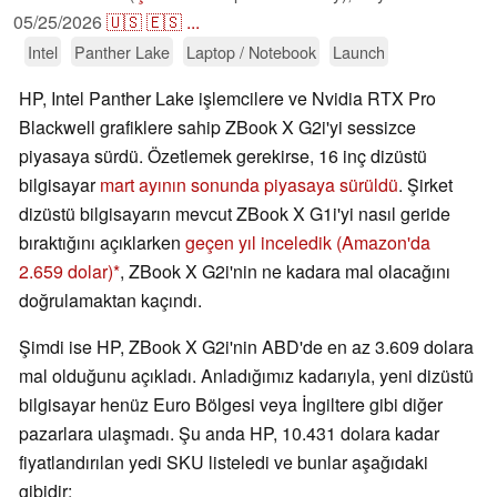
05/25/2026
🇺🇸
🇪🇸
...
Intel
Panther Lake
Laptop / Notebook
Launch
HP, Intel Panther Lake işlemcilere ve Nvidia RTX Pro
Blackwell grafiklere sahip ZBook X G2i'yi sessizce
piyasaya sürdü. Özetlemek gerekirse, 16 inç dizüstü
bilgisayar
mart ayının sonunda piyasaya sürüldü
. Şirket
dizüstü bilgisayarın mevcut ZBook X G1i'yi nasıl geride
bıraktığını açıklarken
geçen yıl inceledik
(Amazon'da
2.659 dolar)
, ZBook X G2i'nin ne kadara mal olacağını
doğrulamaktan kaçındı.
Şimdi ise HP, ZBook X G2i'nin ABD'de en az 3.609 dolara
mal olduğunu açıkladı. Anladığımız kadarıyla, yeni dizüstü
bilgisayar henüz Euro Bölgesi veya İngiltere gibi diğer
pazarlara ulaşmadı. Şu anda HP, 10.431 dolara kadar
fiyatlandırılan yedi SKU listeledi ve bunlar aşağıdaki
gibidir: