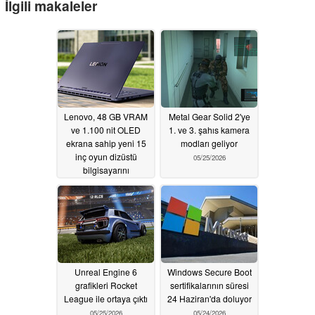
İlgili makaleler
Lenovo, 48 GB VRAM
Metal Gear Solid 2'ye
ve 1.100 nit OLED
1. ve 3. şahıs kamera
ekrana sahip yeni 15
modları geliyor
inç oyun dizüstü
05/25/2026
bilgisayarını
uluslararası olarak
piyasaya sürdü
05/26/2026
Unreal Engine 6
Windows Secure Boot
grafikleri Rocket
sertifikalarının süresi
League ile ortaya çıktı
24 Haziran'da doluyor
05/25/2026
05/24/2026