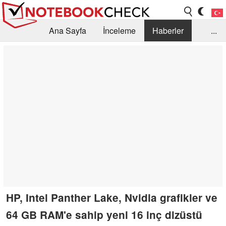
Ana Sayfa
İnceleme
Haberler
...
Öneri /SSS
Kütüphane
Satın Alma Rehberi
Arama
İletişim
HP, Intel Panther Lake, Nvidia grafikler ve
64 GB RAM'e sahip yeni 16 inç dizüstü