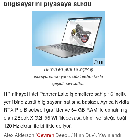
bilgisayarını piyasaya sürdü
ⓘ HP
HP'nin en yeni 16 inçlik iş
istasyonunun yarım düzineden fazla
çeşidi mevcuttur.
HP nihayet Intel Panther Lake işlemcilere sahip 16 inçlik
yeni bir dizüstü bilgisayarın satışına başladı. Ayrıca Nvidia
RTX Pro Blackwell grafikler ve 64 GB RAM ile donatılmış
olan ZBook X G2i, 96 Wh'lık devasa bir pil ve isteğe bağlı
120 Hz ekran ile birlikte geliyor.
Alex Alderson (
Çeviren
DeepL / Ninh Duy),
Yayınlandı