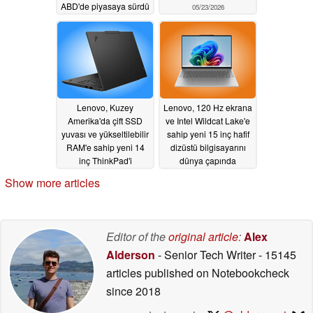
ABD'de piyasaya sürdü
05/23/2026
05/23/2026
Lenovo, Kuzey
Lenovo, 120 Hz ekrana
Amerika'da çift SSD
ve Intel Wildcat Lake'e
yuvası ve yükseltilebilir
sahip yeni 15 inç hafif
RAM'e sahip yeni 14
dizüstü bilgisayarını
inç ThinkPad'i
dünya çapında
piyasaya sürdü
piyasaya sürdü
Show more articles
05/23/2026
05/23/2026
Editor of the
original article
:
Alex
Alderson
- Senior Tech Writer
- 15145
articles published on Notebookcheck
since 2018