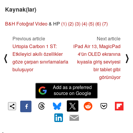
Kaynak(lar)
B&H Fotoğraf Video
& HP
(1)
(2)
(3)
(4)
(5)
(6)
(7)
Previous article
Next article
Urtopia Carbon 1 ST:
iPad Air 13, MagicPad
Etkileyici akıllı özellikler
4'ün OLED ekranına
⟨
⟩
göze çarpan sınırlamalarla
kıyasla giriş seviyesi
buluşuyor
bir tablet gibi
görünüyor
Add as a preferred
source on Google