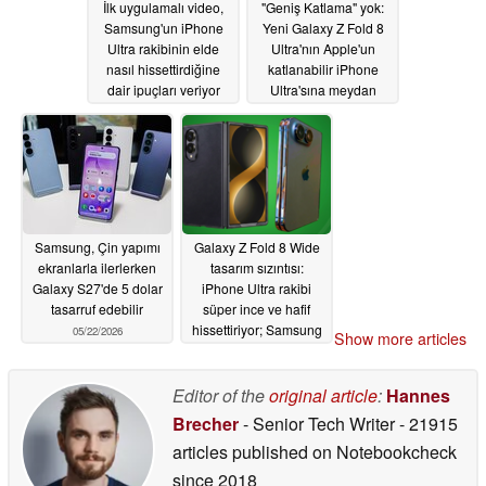
İlk uygulamalı video,
"Geniş Katlama" yok:
Samsung'un iPhone
Yeni Galaxy Z Fold 8
Ultra rakibinin elde
Ultra'nın Apple'un
nasıl hissettirdiğine
katlanabilir iPhone
dair ipuçları veriyor
Ultra'sına meydan
okuyacağı ortaya çıktı
05/28/2026
05/25/2026
Samsung, Çin yapımı
Galaxy Z Fold 8 Wide
ekranlarla ilerlerken
tasarım sızıntısı:
Galaxy S27'de 5 dolar
iPhone Ultra rakibi
tasarruf edebilir
süper ince ve hafif
hissettiriyor; Samsung
05/22/2026
Show more articles
Apple 'un kazanmasına
izin vermiyor
05/22/2026
Editor of the
original article
:
Hannes
Brecher
- Senior Tech Writer
- 21915
articles published on Notebookcheck
since 2018