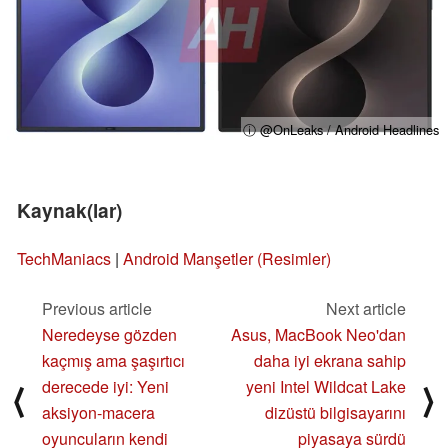
ⓘ @OnLeaks / Android Headlines
Kaynak(lar)
TechManiacs
|
Android Manşetler (Resimler)
Previous article
Next article
Neredeyse gözden
Asus, MacBook Neo'dan
kaçmış ama şaşırtıcı
daha iyi ekrana sahip
derecede iyi: Yeni
yeni Intel Wildcat Lake
⟨
⟩
aksiyon-macera
dizüstü bilgisayarını
oyuncuların kendi
piyasaya sürdü