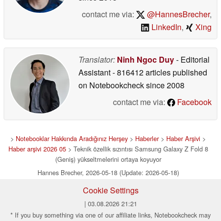
contact me via:
@HannesBrecher
,
LinkedIn
,
Xing
Translator:
Ninh Ngoc Duy
- Editorial
Assistant
- 816412 articles published
on Notebookcheck
since 2008
contact me via:
Facebook
>
Notebooklar Hakkında Aradığınız Herşey
>
Haberler
>
Haber Arşivi
>
Haber arşivi 2026 05
> Teknik özellik sızıntısı Samsung Galaxy Z Fold 8
(Geniş) yükseltmelerini ortaya koyuyor
Hannes Brecher, 2026-05-18 (Update: 2026-05-18)
Cookie Settings
| 03.08.2026 21:21
* If you buy something via one of our affiliate links, Notebookcheck may