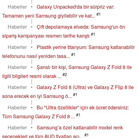
|
Haberler
•
Galaxy Unpacked'da bir sürpriz var:
#1
Tamamen yeni Samsung giyilebilir ve kat...
|
Haberler
•
Çift depolamaya elveda: Samsung'un ön
#1
sipariş kampanyası resmen tarihe karıştı
|
Haberler
•
Plastik yerine titanyum: Samsung katlanabilir
#1
telefonunu nasıl yeniden tasa...
|
Haberler
•
Şanslı bir kişi, Samsung Galaxy Z Fold 8 ile
#2
ilgili bilgileri resmi olarak ...
|
Haberler
•
Galaxy Z Fold 8 (Ultra) ve Galaxy Z Flip 8 ile
#1
sona erecek en iyi Samsung ö...
|
Haberler
•
Bu "Ultra özellikler" için ek ücret ödersiniz:
#1
Tüm Samsung Galaxy Z Fold 8 ...
|
Haberler
•
Samsung’a özel katlanabilir model renk
#1
seçenekleri ve tüm AUD fiyatları açı...