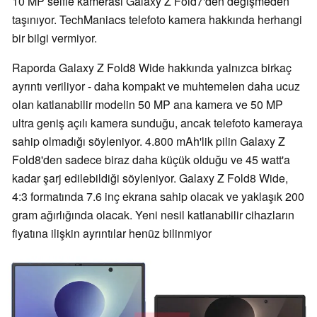
10 MP selfie kamerası Galaxy Z Fold7'den değişmeden
taşınıyor. TechManiacs telefoto kamera hakkında herhangi
bir bilgi vermiyor.
Raporda Galaxy Z Fold8 Wide hakkında yalnızca birkaç
ayrıntı veriliyor - daha kompakt ve muhtemelen daha ucuz
olan katlanabilir modelin 50 MP ana kamera ve 50 MP
ultra geniş açılı kamera sunduğu, ancak telefoto kameraya
sahip olmadığı söyleniyor. 4.800 mAh'lik pilin Galaxy Z
Fold8'den sadece biraz daha küçük olduğu ve 45 watt'a
kadar şarj edilebildiği söyleniyor. Galaxy Z Fold8 Wide,
4:3 formatında 7.6 inç ekrana sahip olacak ve yaklaşık 200
gram ağırlığında olacak. Yeni nesil katlanabilir cihazların
fiyatına ilişkin ayrıntılar henüz bilinmiyor