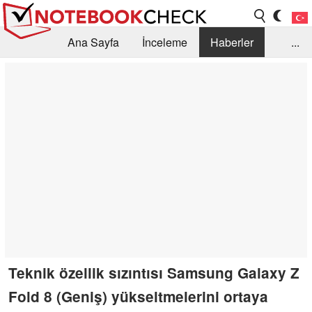
Ana Sayfa
İnceleme
Haberler
...
Öneri /SSS
Kütüphane
Satın Alma Rehberi
Arama
İletişim
Teknik özellik sızıntısı Samsung Galaxy Z
Fold 8 (Geniş) yükseltmelerini ortaya