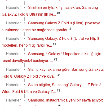
|
Haberler
•
Sınıfının en iyisi kırışmaz ekran: Samsung
#1
Galaxy Z Fold 8 Ultra'nın ilk de...
|
Haberler
•
Samsung Galaxy Z Fold 8 (Ultra), piyasaya
#1
sürülmeden önce bir mağazada görüldü
|
Haberler
•
Samsung Galaxy, Z Fold 8 (Ultra) ve Flip 8
#1
modelleri, her biri üç farklı re...
|
Haberler
•
Samsung, “ Galaxy ” Unpacked etkinliği için
#1
resmi davetiyenizi bastırıyor: ...
|
Haberler
•
Sızıntı kaynaklarına göre, Samsung Galaxy Z
#1
Fold 8, Galaxy Z Fold 7’ye kıya...
|
Haberler
•
Sızan bilgiler, Samsung’ Galaxy ’ın Z Fold 8
#1
Wide, Fold 8 Ultra ve Galaxy Z...
|
Haberler
•
Samsung, Instagram'da yeni bir sayfa açıyor:
#1