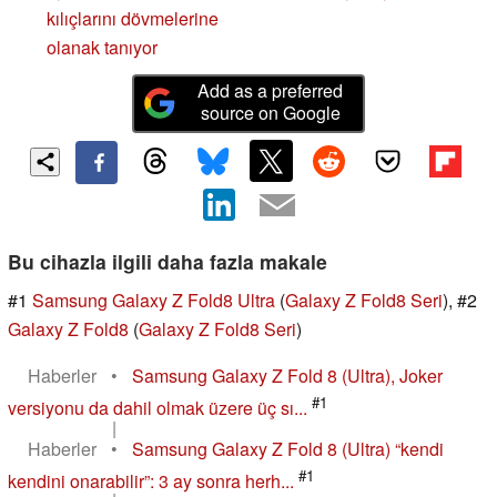
kılıçlarını dövmelerine
olanak tanıyor
Add as a preferred
source on Google
Bu cihazla ilgili daha fazla makale
#1
Samsung Galaxy Z Fold8 Ultra
(
Galaxy Z Fold8 Seri
), #2
Galaxy Z Fold8
(
Galaxy Z Fold8 Seri
)
Haberler
•
Samsung Galaxy Z Fold 8 (Ultra), Joker
#1
versiyonu da dahil olmak üzere üç sı...
|
Haberler
•
Samsung Galaxy Z Fold 8 (Ultra) “kendi
#1
kendini onarabilir”: 3 ay sonra herh...