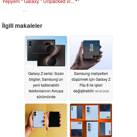
Yepyeni “ Galaxy ” Unpacked vi...
...
İlgili makaleler
Galaxy Z serisi: Sızan
Samsung maliyetleri
bilgiler, Samsung’un
düşürmek için Galaxy Z
yeni katlanabilir
Flip 8 ile işleri
telefonlarının Avrupa
değiştirebilir
06/05/2026
sürümünde
kullanılacak işlemcileri
yeniden ortaya koyuyor
07/08/2026