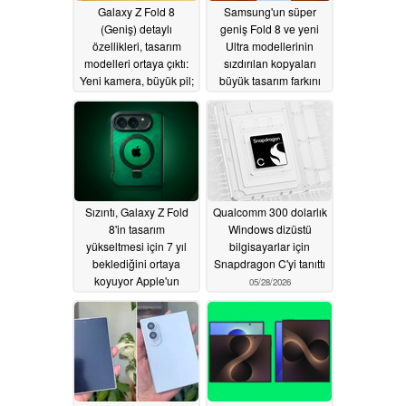
Galaxy Z Fold 8
Samsung'un süper
(Geniş) detaylı
geniş Fold 8 ve yeni
özellikleri, tasarım
Ultra modellerinin
modelleri ortaya çıktı:
sızdırılan kopyaları
Yeni kamera, büyük pil;
büyük tasarım farkını
201g'de kırışıksız ekran
ortaya koyuyor
06/02/2026
05/31/2026
Sızıntı, Galaxy Z Fold
Qualcomm 300 dolarlık
8'in tasarım
Windows dizüstü
yükseltmesi için 7 yıl
bilgisayarlar için
beklediğini ortaya
Snapdragon C'yi tanıttı
koyuyor Apple'un
05/28/2026
katlanabilir iPhone'u ilk
günden alıyor
05/30/2026