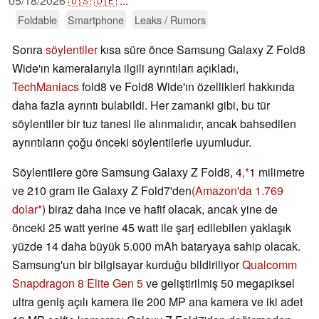
05/18/2026
🇺🇸
🇩🇪
...
Foldable
Smartphone
Leaks / Rumors
Sonra
söylentiler
kısa süre önce Samsung Galaxy Z Fold8
Wide'ın kameralarıyla ilgili ayrıntıları açıkladı,
TechManiacs
fold8 ve Fold8 Wide'ın özellikleri hakkında
daha fazla ayrıntı bulabildi. Her zamanki gibi, bu tür
söylentiler bir tuz tanesi ile alınmalıdır, ancak bahsedilen
ayrıntıların çoğu önceki söylentilerle uyumludur.
Söylentilere göre Samsung Galaxy Z Fold8, 4
,
1 milimetre
ve 210 gram ile Galaxy Z Fold7'den
(Amazon'da 1.769
dolar
) biraz daha ince ve hafif olacak, ancak yine de
önceki 25 watt yerine 45 watt ile şarj edilebilen yaklaşık
yüzde 14 daha büyük 5.000 mAh bataryaya sahip olacak.
Samsung'un bir bilgisayar kurduğu bildiriliyor
Qualcomm
Snapdragon 8 Elite Gen 5
ve geliştirilmiş 50 megapiksel
ultra geniş açılı kamera ile 200 MP ana kamera ve iki adet