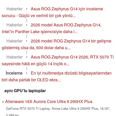
Haberler
•
Asus ROG Zephyrus G14 için inceleme
sonucu - Güçlü ve verimli bir çok yönlü...
|
Haberler
•
2026 model Asus ROG Zephyrus G14,
Intel’in Panther Lake işlemcisiyle daha i...
|
Haberler
•
2026 model ROG Zephyrus G14 bir gelişme
göstermiş olsa da, 600 dolar daha u...
|
Haberler
•
Asus ROG Zephyrus G14 2026, RTX 5070 Ti
sayesinde hâlâ en güçlü 14 inçlik o...
|
İnceleme
•
En iyi multimedya dizüstü bilgisayarlarından
biri daha parlak bir OLED ekra...
aynı GPU’lu laptoplar
Alienware 16X Aurora Core Ultra 9 290HX Plus
GeForce RTX 5070 Ti Laptop, Arrow Lake Ultra 9 290HX Plus, 16.00",
2.589 kg