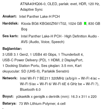
ATNA40HQ06-0, OLED, parlak: evet, HDR, 120 Hz,
Adaptive Sync
Anakart
Intel Panther Lake-H PCH
Harddisk
Kioxia BG6 KBG60ZNV1T02, 1024 GB
, 830 GB
Boş
Ses kartı
Intel Panther Lake-H PCH - High Definition Audio -
AVS (Audio, Voice, Speech)
Bağlantılar
3 USB 3.1 Gen2, 1 USB4 40 Gbps, 1 Thunderbolt 4,
USB-C Power Delivery (PD), 1 HDMI, 2 DisplayPort,
1 Docking Station Portu, Ses çıkışları: 3.5 mm, Kart
okuyucular: SD (UHS-II), Parlaklık Sensörü
Network
Intel Wi-Fi 7 BE211 320MHz (a/b/g/n = Wi-Fi 4/ac =
Wi-Fi 5/ax = Wi-Fi 6/ Wi-Fi 6E 6 GHz be = Wi-Fi 7),
Bluetooth 6.0
Boyut
yükseklik x genişlik x derinlik (mm): 16.3 x 311 x 220
Batarya
73 Wh Lithium-Polymer, 4-cell