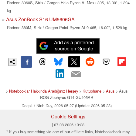
Radeon 8060S, Strix / Gorgon Halo Ryzen AI Max+ 395, 13.30", 1.394
kg
Asus ZenBook S16 UM5606GA
Radeon 880M, Strix / Gorgon Point Ryzen AI 9 465, 16.00", 1.529 kg
Add as a preferred
source on Google
>
Notebooklar Hakkında Aradığınız Herşey
>
Kütüphane
>
Asus
> Asus
ROG Zephyrus G14 GU405AR
DeepL / Ninh Duy, 2026-05-27 (Update: 2026-05-28)
Cookie Settings
| 07.08.2026 13:28
* If you buy something via one of our affiliate links, Notebookcheck may