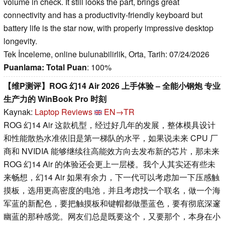
volume in check. It still looks the part, brings great
connectivity and has a productivity-friendly keyboard but
battery life is the star now, with properly impressive desktop
longevity.
Tek İnceleme, online bulunabilirlik, Orta, Tarih: 07/24/2026
Puanlama:
Total Puan
: 100%
【维P测评】ROG 幻14 Air 2026 上手体验 – 全能小钢炮 专业
生产力的 WinBook Pro 时刻
Kaynak:
Laptop Reviews
EN→TR
ROG 幻14 Air 这款机型，经过好几年的发展，整体模具设计
和性能散热水准依旧是第一梯队的水平，如果说未来 CPU 厂
商和 NVIDIA 能够继续往高能效方向去发布新的芯片，那未来
ROG 幻14 Air 的体验还会更上一层楼。我个人其实还有些未
来畅想，幻14 Air 如果有余力，下一代可以考虑加一下压感触
摸板，选用更高密度的电池，并且考虑找一个联名，做一个海
军蓝的新配色，要把触摸板和键帽都做墨蓝色，要有彻底深邃
幽蓝的那种感觉。网友们总是既要这个，又要那个，本身在小