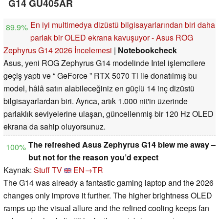
G14 GU405AR
En iyi multimedya dizüstü bilgisayarlarından biri daha
89.9%
parlak bir OLED ekrana kavuşuyor - Asus ROG
Zephyrus G14 2026 İncelemesi
|
Notebookcheck
Asus, yeni ROG Zephyrus G14 modelinde Intel işlemcilere
geçiş yaptı ve “ GeForce ” RTX 5070 Ti ile donatılmış bu
model, hâlâ satın alabileceğiniz en güçlü 14 inç dizüstü
bilgisayarlardan biri. Ayrıca, artık 1.000 nit'in üzerinde
parlaklık seviyelerine ulaşan, güncellenmiş bir 120 Hz OLED
ekrana da sahip oluyorsunuz.
The refreshed Asus Zephyrus G14 blew me away –
100%
but not for the reason you’d expect
Kaynak:
Stuff TV
EN→TR
The G14 was already a fantastic gaming laptop and the 2026
changes only improve it further. The higher brightness OLED
ramps up the visual allure and the refined cooling keeps fan