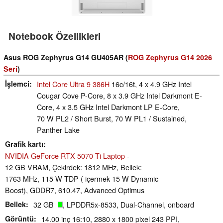
Notebook Özellikleri
Asus ROG Zephyrus G14 GU405AR (
ROG Zephyrus G14 2026
Seri
)
İşlemci
Intel Core Ultra 9 386H
16c/16t, 4 x 4.9 GHz Intel
Cougar Cove P-Core, 8 x 3.9 GHz Intel Darkmont E-
Core, 4 x 3.5 GHz Intel Darkmont LP E-Core,
70 W PL2 / Short Burst, 70 W PL1 / Sustained,
Panther Lake
Grafik kartı
NVIDIA GeForce RTX 5070 Ti Laptop
-
12 GB VRAM, Çekirdek: 1812 MHz, Bellek:
1763 MHz, 115 W TDP ( içermek 15 W Dynamic
Boost), GDDR7, 610.47, Advanced Optimus
Bellek
32 GB
, LPDDR5x-8533, Dual-Channel, onboard
Görüntü
14.00 inç 16:10, 2880 x 1800 pixel 243 PPI,