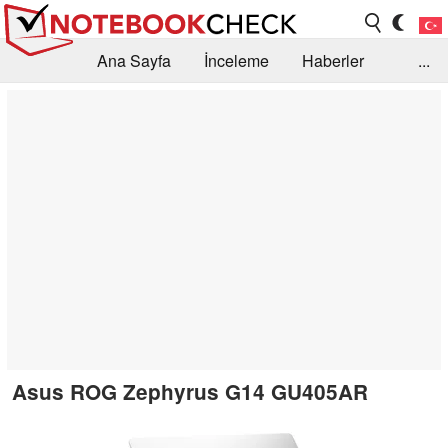
Ana Sayfa
İnceleme
Haberler
...
Öneri /SSS
Kütüphane
Satın Alma Rehberi
Arama
İletişim
Asus ROG Zephyrus G14 GU405AR