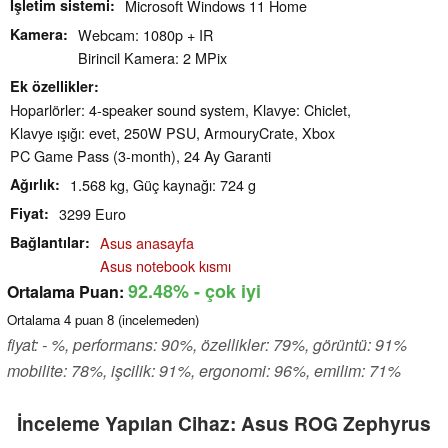
İşletim sistemi
Microsoft Windows 11 Home
Kamera
Webcam: 1080p + IR
Birincil Kamera: 2 MPix
Ek özellikler
Hoparlörler: 4-speaker sound system, Klavye: Chiclet,
Klavye ışığı: evet, 250W PSU, ArmouryCrate, Xbox
PC Game Pass (3-month), 24 Ay Garanti
Ağırlık
1.568 kg, Güç kaynağı: 724 g
Fiyat
3299 Euro
Bağlantılar
Asus anasayfa
Asus notebook kısmı
92.48%
- çok iyi
Ortalama Puan:
Ortalama
4
puan
8
(incelemeden)
fiyat: - %, performans: 90%, özellikler: 79%, görüntü: 91%
mobilite: 78%, işcilik: 91%, ergonomi: 96%, emilim: 71%
İnceleme Yapılan Cihaz: Asus ROG Zephyrus