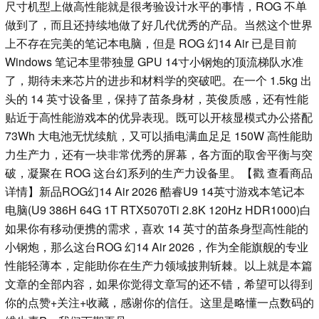
尺寸机型上做高性能就是很考验设计水平的事情，ROG 不单
做到了，而且还持续地做了好几代优秀的产品。当然这个世界
上不存在完美的笔记本电脑，但是 ROG 幻14 Air 已是目前
Windows 笔记本里带独显 GPU 14寸小钢炮的顶流梯队水准
了，期待未来芯片的进步和材料学的突破吧。在一个 1.5kg 出
头的 14 英寸设备里，保持了苗条身材，英俊质感，还有性能
贴近于高性能游戏本的优异表现。既可以开核显模式办公搭配
73Wh 大电池无忧续航，又可以插电满血足足 150W 高性能助
力生产力，还有一块非常优秀的屏幕，各方面的取舍平衡与突
破，凝聚在 ROG 这台幻系列的生产力设备里。【戳 查看商品
详情】新品ROG幻14 Air 2026 酷睿U9 14英寸游戏本笔记本
电脑(U9 386H 64G 1T RTX5070Ti 2.8K 120Hz HDR1000)白
如果你有移动便携的需求，喜欢 14 英寸的苗条身型高性能的
小钢炮，那么这台ROG 幻14 Air 2026，作为全能旗舰的专业
性能轻薄本，定能助你在生产力领域披荆斩棘。以上就是本篇
文章的全部内容，如果你觉得文章写的还不错，希望可以得到
你的点赞+关注+收藏，感谢你的信任。这里是略懂一点数码的