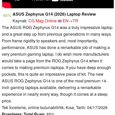
ASUS Zephyrus G14 (2026) Laptop Review
85%
Kaynak:
CG Mag Online
EN→TR
The ASUS ROG Zephyrus G14 was a truly impressive laptop
and a great step up from previous generations in many ways.
From frame rigidity to speakers and, most importantly,
performance, ASUS has done a remarkable job of making a
very premium gaming laptop. I do wish more manufacturers
would take a page from the ROG Zephyrus G14 when it
comes to making premium laptops. If you have deep enough
pockets, this is quite an impressive piece of kit. The new
ASUS ROG Zephyrus G14 is one of the most premium 14-
inch gaming laptops available, delivering a remarkable
experience in nearly every way, though it comes at a steep
price.
Tek İnceleme, online bulunabilirlik, Kısa, Tarih: 04/17/2026
Puanlama:
Total Puan
: 85%