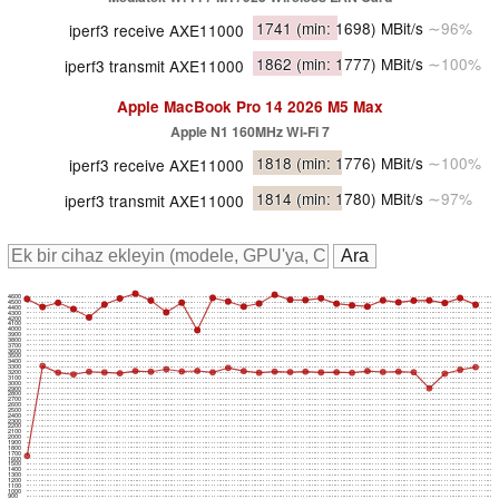
1741
(min: 1698)
MBit/s
∼96%
iperf3 receive AXE11000
1862
(min: 1777)
MBit/s
∼100%
iperf3 transmit AXE11000
Apple MacBook Pro 14 2026 M5 Max
Apple N1 160MHz Wi-Fi 7
1818
(min: 1776)
MBit/s
∼100%
iperf3 receive AXE11000
1814
(min: 1780)
MBit/s
∼97%
iperf3 transmit AXE11000
4600
4500
4400
4300
4200
4100
4000
3900
3800
3700
3600
3500
3400
3300
3200
3100
3000
2900
2800
2700
2600
2500
2400
2300
2200
2100
2000
1900
1800
1700
1600
1500
1400
1300
1200
1100
1000
900