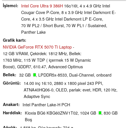
İşlemci
Intel Core Ultra 9 386H
16c/16t, 4 x 4.9 GHz Intel
Cougar Cove P-Core, 8 x 3.9 GHz Intel Darkmont E-
Core, 4 x 3.5 GHz Intel Darkmont LP E-Core,
70 W PL2 / Short Burst, 70 W PL1 / Sustained,
Panther Lake
Grafik kartı
NVIDIA GeForce RTX 5070 Ti Laptop
-
12 GB VRAM, Çekirdek: 1812 MHz, Bellek:
1763 MHz, 115 W TDP ( içermek 15 W Dynamic
Boost), GDDR7, 610.47, Advanced Optimus
Bellek
32 GB
, LPDDR5x-8533, Dual-Channel, onboard
Görüntü
14.00 inç 16:10, 2880 x 1800 pixel 243 PPI,
ATNA40HQ06-0, OLED, parlak: evet, HDR, 120 Hz,
Adaptive Sync
Anakart
Intel Panther Lake-H PCH
Harddisk
Kioxia BG6 KBG60ZNV1T02, 1024 GB
, 830 GB
Boş
Ağırlık
1.568 kg, Güç kaynağı: 724 g