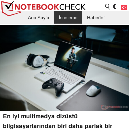
Ana Sayfa
İnceleme
Haberler
...
Öneri /SSS
Kütüphane
Satın Alma Rehberi
Arama
İletişim
En iyi multimedya dizüstü
bilgisayarlarından biri daha parlak bir