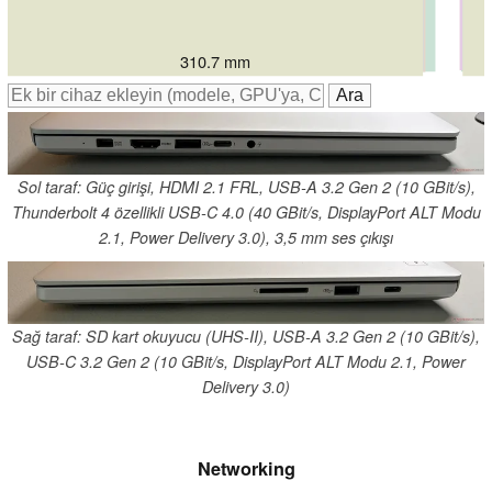
311 mm
311 mm
311 mm
320 mm
312.6 mm
310.7 mm
Sol taraf: Güç girişi, HDMI 2.1 FRL, USB-A 3.2 Gen 2 (10 GBit/s),
Thunderbolt 4 özellikli USB-C 4.0 (40 GBit/s, DisplayPort ALT Modu
2.1, Power Delivery 3.0), 3,5 mm ses çıkışı
Sağ taraf: SD kart okuyucu (UHS-II), USB-A 3.2 Gen 2 (10 GBit/s),
USB-C 3.2 Gen 2 (10 GBit/s, DisplayPort ALT Modu 2.1, Power
Delivery 3.0)
Networking