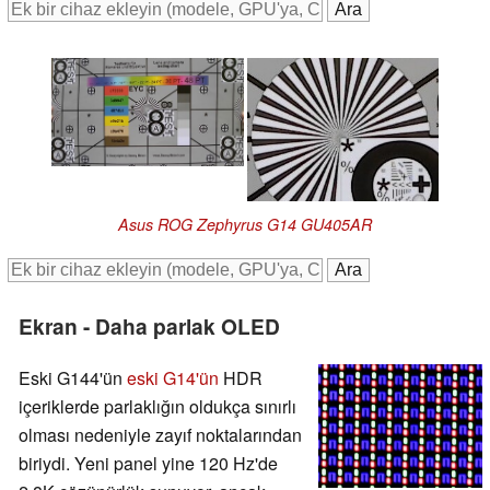
Asus ROG Zephyrus G14 GU405AR
Ekran - Daha parlak OLED
Eski G144'ün
eski G14'ün
HDR
içeriklerde parlaklığın oldukça sınırlı
olması nedeniyle zayıf noktalarından
biriydi. Yeni panel yine 120 Hz'de