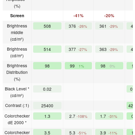
(%)
Screen
-41%
-20%
Brightness
508
376
361
4
-26%
-29%
middle
(cd/m²)
Brightness
514
377
363
4
-27%
-29%
(cd/m²)
Brightness
98
99
98
1%
0%
Distribution
(%)
Black Level *
0.02
0
(cd/m²)
Contrast (:1)
25400
42
Colorchecker
1.3
2.7
1.7
0
-108%
-31%
dE 2000 *
Colorchecker
3.5
5.3
3.9
1
-51%
-11%