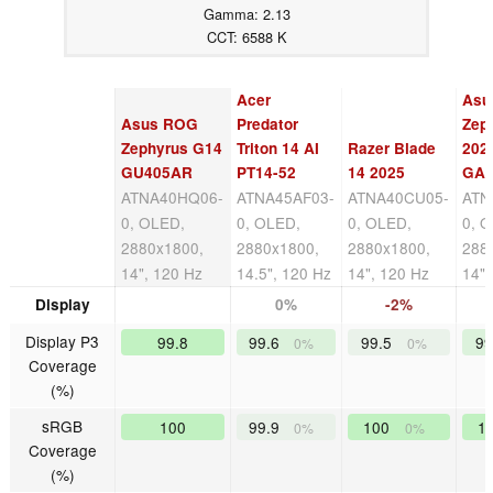
Gamma: 2.13
CCT: 6588 K
Acer
Asu
Asus ROG
Predator
Zep
Zephyrus G14
Triton 14 AI
Razer Blade
202
GU405AR
PT14-52
14 2025
GA
ATNA40HQ06-
ATNA45AF03-
ATNA40CU05-
ATN
0, OLED,
0, OLED,
0, OLED,
0, 
2880x1800,
2880x1800,
2880x1800,
288
14", 120 Hz
14.5", 120 Hz
14", 120 Hz
14",
Display
0%
-2%
Display P3
99.8
99.6
99.5
9
0%
0%
Coverage
(%)
sRGB
100
99.9
100
1
0%
0%
Coverage
(%)