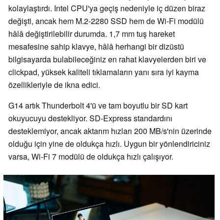
kolaylaştırdı. Intel CPU'ya geçiş nedeniyle iç düzen biraz
değişti, ancak hem M.2-2280 SSD hem de Wi-Fi modülü
hâlâ değiştirilebilir durumda. 1,7 mm tuş hareket
mesafesine sahip klavye, hâlâ herhangi bir dizüstü
bilgisayarda bulabileceğiniz en rahat klavyelerden biri ve
clickpad, yüksek kaliteli tıklamaların yanı sıra iyi kayma
özellikleriyle de ikna edici.
G14 artık Thunderbolt 4'ü ve tam boyutlu bir SD kart
okuyucuyu destekliyor. SD-Express standardını
desteklemiyor, ancak aktarım hızları 200 MB/s'nin üzerinde
olduğu için yine de oldukça hızlı. Uygun bir yönlendiriciniz
varsa, Wi-Fi 7 modülü de oldukça hızlı çalışıyor.