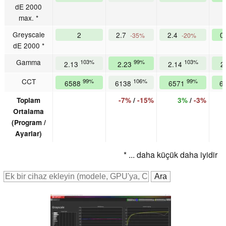
dE 2000
max. *
Greyscale
2
2.7
2.4
0
-35%
-20%
dE 2000 *
Gamma
103%
99%
103%
2.13
2.23
2.14
2
CCT
99%
106%
99%
6588
6138
6571
6
Toplam
-7%
/
-15%
3%
/
-3%
Ortalama
(Program /
Ayarlar)
* ... daha küçük daha iyidir