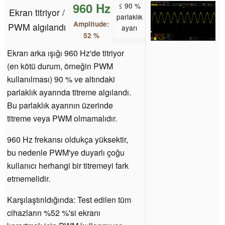
960 Hz
≤ 90 %
Ekran titriyor /
parlaklık
Amplitude:
PWM algılandı
ayarı
52 %
Ekran arka ışığı 960 Hz'de titriyor
(en kötü durum, örneğin PWM
kullanılması) 90 % ve altındaki
parlaklık ayarında titreme algılandı.
Bu parlaklık ayarının üzerinde
titreme veya PWM olmamalıdır.
960 Hz frekansı oldukça yüksektir,
bu nedenle PWM'ye duyarlı çoğu
kullanıcı herhangi bir titremeyi fark
etmemelidir.
Karşılaştırıldığında: Test edilen tüm
cihazların %52 %'si ekranı