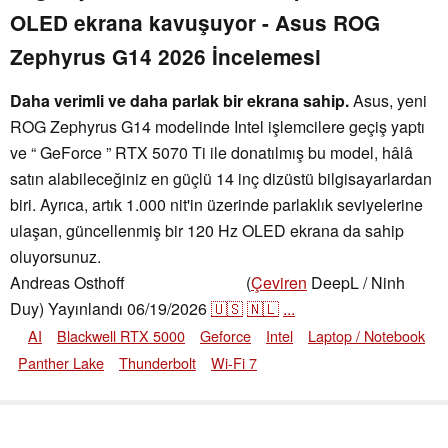
OLED ekrana kavuşuyor - Asus ROG
Zephyrus G14 2026 İncelemesi
Daha verimli ve daha parlak bir ekrana sahip.
Asus, yeni
ROG Zephyrus G14 modelinde Intel işlemcilere geçiş yaptı
ve “ GeForce ” RTX 5070 Ti ile donatılmış bu model, hâlâ
satın alabileceğiniz en güçlü 14 inç dizüstü bilgisayarlardan
biri. Ayrıca, artık 1.000 nit'in üzerinde parlaklık seviyelerine
ulaşan, güncellenmiş bir 120 Hz OLED ekrana da sahip
oluyorsunuz.
Andreas Osthoff
(
Çeviren
DeepL / Ninh
,
👁
Andreas Osthoff
Duy)
Yayınlandı
06/19/2026
🇺🇸
🇳🇱
...
AI
Blackwell RTX 5000
Geforce
Intel
Laptop / Notebook
Panther Lake
Thunderbolt
Wi-Fi 7