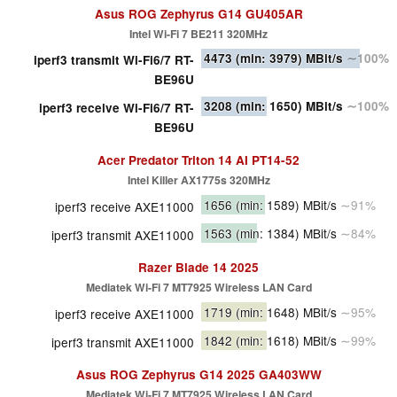
Asus ROG Zephyrus G14 GU405AR
Intel Wi-Fi 7 BE211 320MHz
4473
(min: 3979)
MBit/s
∼100%
iperf3 transmit Wi-Fi6/7 RT-
BE96U
3208
(min: 1650)
MBit/s
∼100%
iperf3 receive Wi-Fi6/7 RT-
BE96U
Acer Predator Triton 14 AI PT14-52
Intel Killer AX1775s 320MHz
1656
(min: 1589)
MBit/s
∼91%
iperf3 receive AXE11000
1563
(min: 1384)
MBit/s
∼84%
iperf3 transmit AXE11000
Razer Blade 14 2025
Mediatek Wi-Fi 7 MT7925 Wireless LAN Card
1719
(min: 1648)
MBit/s
∼95%
iperf3 receive AXE11000
1842
(min: 1618)
MBit/s
∼99%
iperf3 transmit AXE11000
Asus ROG Zephyrus G14 2025 GA403WW
Mediatek Wi-Fi 7 MT7925 Wireless LAN Card