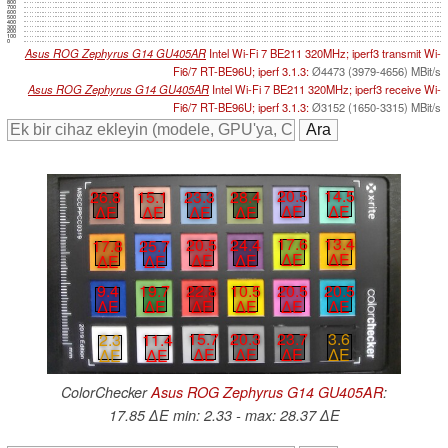
800
700
600
500
400
300
200
100
0
Asus ROG Zephyrus G14 GU405AR
Intel Wi-Fi 7 BE211 320MHz; iperf3 transmit Wi-
Fi6/7 RT-BE96U; iperf 3.1.3:
Ø4473 (3979-4656) MBit/s
Asus ROG Zephyrus G14 GU405AR
Intel Wi-Fi 7 BE211 320MHz; iperf3 receive Wi-
Fi6/7 RT-BE96U; iperf 3.1.3:
Ø3152 (1650-3315) MBit/s
20.5
14.5
23.3
28.4
26.8
15.1
∆E
∆E
∆E
∆E
∆E
∆E
17.6
13.4
20.5
24.4
17.8
25.7
∆E
∆E
∆E
∆E
∆E
∆E
20.5
20.5
22.8
10.5
9.4
19.7
∆E
∆E
∆E
∆E
∆E
∆E
15.7
20.3
23.7
3.6
2.3
11.4
∆E
∆E
∆E
∆E
∆E
∆E
ColorChecker
Asus ROG Zephyrus G14 GU405AR
:
17.85 ∆E min: 2.33 - max: 28.37 ∆E