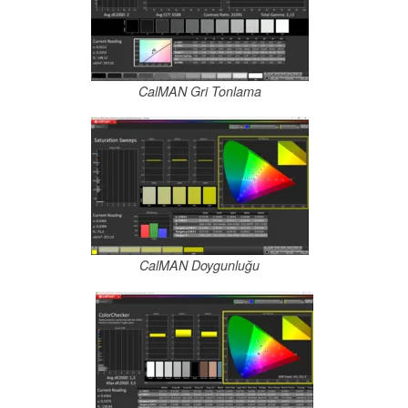
CalMAN Gri Tonlama
CalMAN Doygunluğu