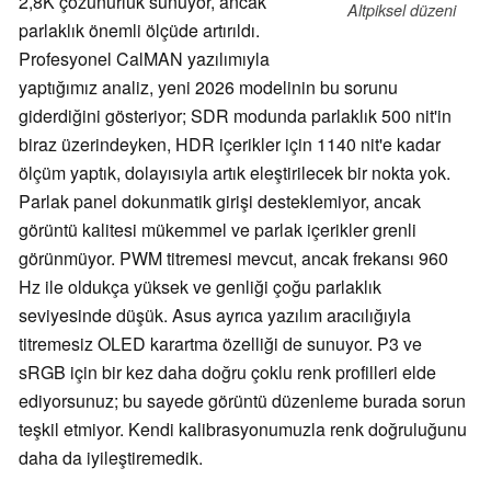
2,8K çözünürlük sunuyor, ancak
Altpiksel düzeni
parlaklık önemli ölçüde artırıldı.
Profesyonel CalMAN yazılımıyla
yaptığımız analiz, yeni 2026 modelinin bu sorunu
giderdiğini gösteriyor; SDR modunda parlaklık 500 nit'in
biraz üzerindeyken, HDR içerikler için 1140 nit'e kadar
ölçüm yaptık, dolayısıyla artık eleştirilecek bir nokta yok.
Parlak panel dokunmatik girişi desteklemiyor, ancak
görüntü kalitesi mükemmel ve parlak içerikler grenli
görünmüyor. PWM titremesi mevcut, ancak frekansı 960
Hz ile oldukça yüksek ve genliği çoğu parlaklık
seviyesinde düşük. Asus ayrıca yazılım aracılığıyla
titremesiz OLED karartma özelliği de sunuyor. P3 ve
sRGB için bir kez daha doğru çoklu renk profilleri elde
ediyorsunuz; bu sayede görüntü düzenleme burada sorun
teşkil etmiyor. Kendi kalibrasyonumuzla renk doğruluğunu
daha da iyileştiremedik.