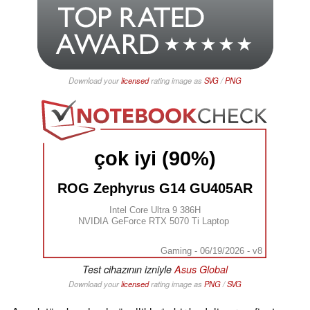
Download your
licensed
rating image as
SVG
/
PNG
çok iyi (90%)
ROG Zephyrus G14 GU405AR
Intel Core Ultra 9 386H
NVIDIA GeForce RTX 5070 Ti Laptop
Gaming - 06/19/2026 - v8
Test cihazının izniyle
Asus Global
Download your
licensed
rating image as
PNG
/
SVG