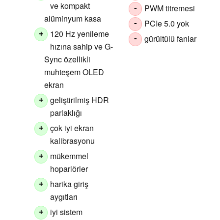
ve kompakt
PWM titremesi
-
alüminyum kasa
PCIe 5.0 yok
-
120 Hz yenileme
+
gürültülü fanlar
-
hızına sahip ve G-
Sync özellikli
muhteşem OLED
ekran
geliştirilmiş HDR
+
parlaklığı
çok iyi ekran
+
kalibrasyonu
mükemmel
+
hoparlörler
harika giriş
+
aygıtları
iyi sistem
+