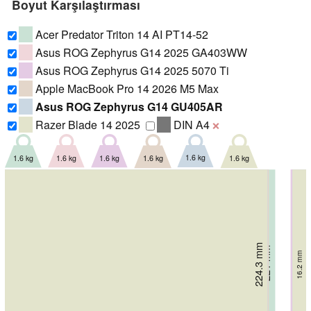
Boyut Karşılaştırması
Acer Predator Triton 14 AI PT14-52
Asus ROG Zephyrus G14 2025 GA403WW
Asus ROG Zephyrus G14 2025 5070 Ti
Apple MacBook Pro 14 2026 M5 Max
Asus ROG Zephyrus G14 GU405AR
Razer Blade 14 2025
DIN A4
❌
1.6 kg
1.6 kg
1.6 kg
1.6 kg
1.6 kg
1.6 kg
221.2 mm
224.3 mm
220 mm
220 mm
220 mm
221 mm
17.31 mm
18.3 mm
18.3 mm
16.3 mm
15.5 mm
16.2 mm