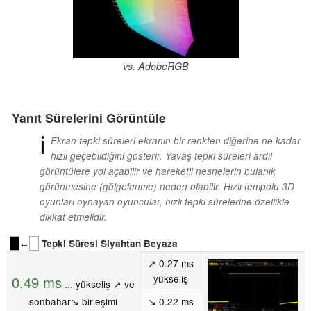
vs. AdobeRGB
Yanıt Sürelerini Görüntüle
ℹ
Ekran tepki süreleri ekranın bir renkten diğerine ne kadar
hızlı geçebildiğini gösterir. Yavaş tepki süreleri ardıl
görüntülere yol açabilir ve hareketli nesnelerin bulanık
görünmesine (gölgelenme) neden olabilir. Hızlı tempolu 3D
oyunları oynayan oyuncular, hızlı tepki sürelerine özellikle
dikkat etmelidir.
↔
Tepki Süresi Siyahtan Beyaza
↗ 0.27 ms
yükseliş
0.49 ms
... yükseliş ↗ ve
sonbahar↘ birleşimi
↘ 0.22 ms