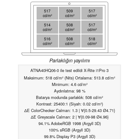
517
509
517
cd/m²
cd/m²
cd/m²
514
508
517
cd/m²
cd/m²
cd/m²
516
508
518
cd/m²
cd/m²
cd/m²
Parlaklığın yayılımı
ATNA40HQ06-0 ile test edildi X-Rite i1Pro 3
Maksimum: 518 cd/m² (Nits) Ortalama: 513.8 cd/m²
Minimum: 4.6 cd/m²
Aydınlatma: 98 %
Batarya modunda parlaklık: 508 cd/m²
Kontrast: 25400:1 (Siyah: 0.02 cd/m²)
ΔE ColorChecker Calman: 1.3 | ∀{0.5-29.43 Ø4.71}
ΔE Greyscale Calman: 2 | ∀{0.09-98 Ø4.96}
94.1% AdobeRGB 1998 (Argyll 3D)
100% sRGB (Argyll 3D)
99.8% Display P3 (Argyll 3D)