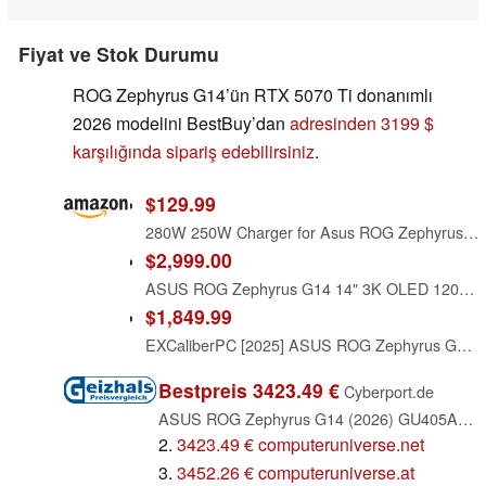
Fiyat ve Stok Durumu
ROG Zephyrus G14’ün RTX 5070 Ti donanımlı
2026 modelini BestBuy’dan
adresinden 3199 $
karşılığında sipariş edebilirsiniz
.
$129.99
280W 250W Charger for Asus ROG Zephyrus G14 (2026) GU405 GU405AR GU405AR-XB97 Gaming Laptop Power Supply Adapter Cord
$2,999.00
ASUS ROG Zephyrus G14 14" 3K OLED 120Hz Gaming Laptop Copilot+ PC AMD Ryzen AI 9 HX 370 NVIDIA RTX 5070 Ti 12GB 32GB LPDDR5X RAM 2TB SSD WiFi7 Win11 Platinum White w/2TB USB Drive, W/GaLiMu
$1,849.99
EXCaliberPC [2025] ASUS ROG Zephyrus G14 GA403UM-G14.R9HX4 (AMD Ryzen 9 270, 16GB LPDDR5X, 1TB NVMe SSD, NVIDIA GeForce RTX 5060, 14" 3K OLED 120Hz, Windows 11) Gaming Laptop
Bestpreis 3423.49 €
Cyberport.de
ASUS ROG Zephyrus G14 (2026) GU405AR-SY081W, Platinum White, Core Ultra 9 386H, 32GB RAM, 1TB SSD, GeForce RTX 5070 Ti, DE (90NR0P93-M00400)
2.
3423.49 € computeruniverse.net
3.
3452.26 € computeruniverse.at