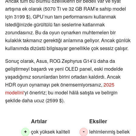
Ancak tüm bu olumlu özelliklerin bir bedeli var ve fiyat
artışına ek olarak (5070 Ti ve 32 GB RAM’e sahip model
için 3199 $), GPU’nun tam performansını kullanmak
istediğinizde gürültülü fan seslerine katlanmak
zorundasınız. Bu da oyun oynarken muhtemelen bir
kulaklık takmanız gerektiği anlamına geliyor. Ancak günlük
kullanımda dizüstü bilgisayar genellikle çok sessiz çalışır.
Sonuç olarak, Asus, ROG Zephyrus G14’ü daha da
geliştirmeyi başardı ve yeni OLED panel, eski modelde
yaşadığımız sorunlardan birini ortadan kaldırdı. Ancak
HDR oyun oynamayı pek önemsemiyorsanız,
2025
modelini
'yi öneririz; bu model hâlâ satışta ve belirgin
şekilde daha ucuz (2599 $).
Artılar
Eksiler
çok yüksek kaliteli
lehimlenmiş bellek
+
-