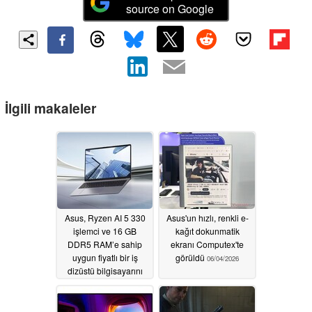
source on Google
İlgili makaleler
Asus, Ryzen AI 5 330
Asus'un hızlı, renkli e-
işlemci ve 16 GB
kağıt dokunmatik
DDR5 RAM’e sahip
ekranı Computex'te
uygun fiyatlı bir iş
görüldü
06/04/2026
dizüstü bilgisayarını
piyasaya sürdü
06/17/2026