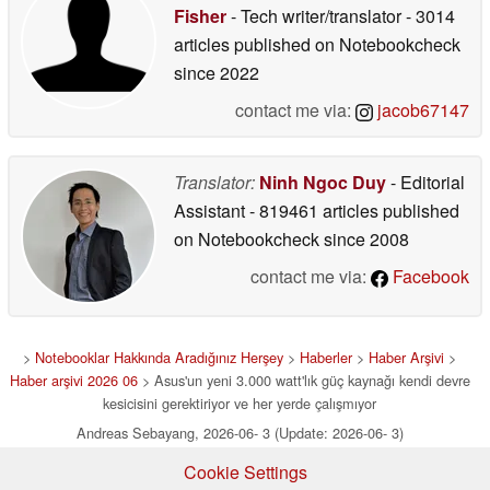
Fisher
- Tech writer/translator
- 3014
articles published on Notebookcheck
since 2022
contact me via:
jacob67147
Translator:
Ninh Ngoc Duy
- Editorial
Assistant
- 819461 articles published
on Notebookcheck
since 2008
contact me via:
Facebook
>
Notebooklar Hakkında Aradığınız Herşey
>
Haberler
>
Haber Arşivi
>
Haber arşivi 2026 06
> Asus'un yeni 3.000 watt'lık güç kaynağı kendi devre
kesicisini gerektiriyor ve her yerde çalışmıyor
Andreas Sebayang, 2026-06- 3 (Update: 2026-06- 3)
Cookie Settings