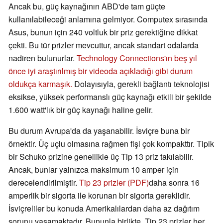
Ancak bu, güç kaynağının ABD'de tam güçte
kullanılabileceği anlamına gelmiyor. Computex sırasında
Asus, bunun için 240 voltluk bir priz gerektiğine dikkat
çekti. Bu tür prizler mevcuttur, ancak standart odalarda
nadiren bulunurlar.
Technology Connections'ın beş yıl
önce iyi araştırılmış bir videoda açıkladığı gibi durum
oldukça karmaşık.
Dolayısıyla, gerekli bağlantı teknolojisi
eksikse, yüksek performanslı güç kaynağı etkili bir şekilde
1.600 watt'lık bir güç kaynağı haline gelir.
Bu durum Avrupa'da da yaşanabilir. İsviçre buna bir
örnektir. Üç uçlu olmasına rağmen fişi çok kompakttır. Tipik
bir Schuko prizine genellikle üç Tip 13 priz takılabilir.
Ancak, bunlar yalnızca maksimum 10 amper için
derecelendirilmiştir.
Tip 23 prizler (PDF)
daha sonra 16
amperlik bir sigorta ile korunan bir sigorta gereklidir.
İsviçreliler bu konuda Amerikalılardan daha az dağıtım
sorunu yaşamaktadır. Bununla birlikte, Tip 23 prizler her