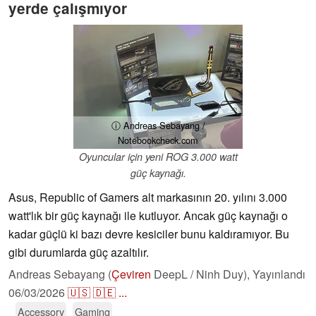
yerde çalışmıyor
ⓘ Andreas Sebayang /
Notebookcheck.com
Oyuncular için yeni ROG 3.000 watt
güç kaynağı.
Asus, Republic of Gamers alt markasının 20. yılını 3.000
watt'lık bir güç kaynağı ile kutluyor. Ancak güç kaynağı o
kadar güçlü ki bazı devre kesiciler bunu kaldıramıyor. Bu
gibi durumlarda güç azaltılır.
Andreas Sebayang (
Çeviren
DeepL / Ninh Duy),
Yayınlandı
06/03/2026
🇺🇸
🇩🇪
...
Accessory
Gaming