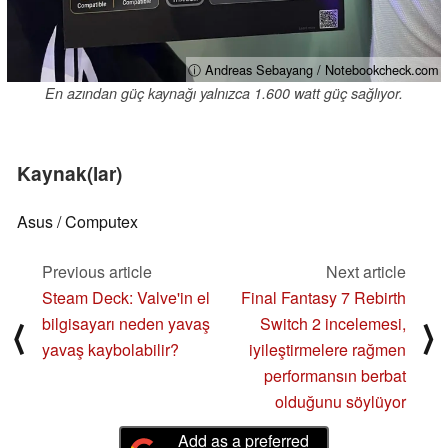
ⓘ Andreas Sebayang / Notebookcheck.com
En azından güç kaynağı yalnızca 1.600 watt güç sağlıyor.
Kaynak(lar)
Asus / Computex
Previous article
Next article
Steam Deck: Valve'in el
Final Fantasy 7 Rebirth
bilgisayarı neden yavaş
Switch 2 incelemesi,
⟨
⟩
yavaş kaybolabilir?
iyileştirmelere rağmen
performansın berbat
olduğunu söylüyor
Add as a preferred