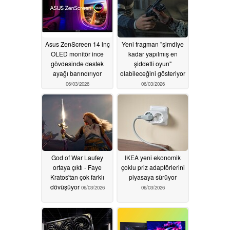
Asus ZenScreen 14 inç
Yeni fragman "şimdiye
OLED monitör ince
kadar yapılmış en
gövdesinde destek
şiddetli oyun"
ayağı barındırıyor
olabileceğini gösteriyor
06/03/2026
06/03/2026
God of War Laufey
IKEA yeni ekonomik
ortaya çıktı - Faye
çoklu priz adaptörlerini
Kratos'tan çok farklı
piyasaya sürüyor
dövüşüyor
06/03/2026
06/03/2026