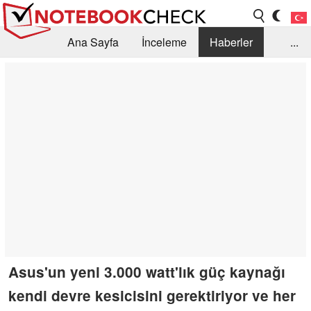
Ana Sayfa
İnceleme
Haberler
...
Öneri /SSS
Kütüphane
Satın Alma Rehberi
Arama
İletişim
Asus'un yeni 3.000 watt'lık güç kaynağı
kendi devre kesicisini gerektiriyor ve her