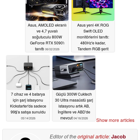
Asus, AMOLED ekranlı
Asus yeni 4K ROG
ve 4,7 yuvalı
Swift OLED
soğutuculu 800W
monitörlerini tanıttı:
GeForce RTX 5090'ı
480Hz'e kadar,
tanıttı
Tandem RGB şerit
06/02/2026
teknolojisi, 90W PD
06/02/2026
7 cihaz ve 4 batarya
Güçlü 300W Cuktech
için şarj istasyonu
30 Ultra masaüstü şarj
Kickstarter'da sadece
istasyonu artık AB,
99$'a satışa sunuldu
İngiltere ve ABD'de
mevcut
05/14/2026
04/16/2026
Show more articles
Editor of the
original article
:
Jacob