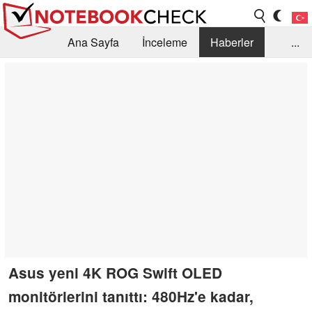
Ana Sayfa
İnceleme
Haberler
...
Öneri /SSS
Kütüphane
Satın Alma Rehberi
Arama
İletişim
Asus yeni 4K ROG Swift OLED
monitörlerini tanıttı: 480Hz'e kadar,