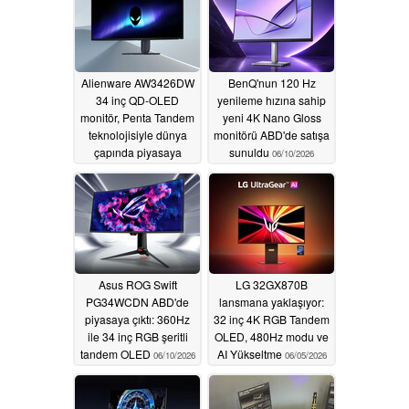
Alienware AW3426DW
BenQ'nun 120 Hz
34 inç QD-OLED
yenileme hızına sahip
monitör, Penta Tandem
yeni 4K Nano Gloss
teknolojisiyle dünya
monitörü ABD'de satışa
çapında piyasaya
sunuldu
06/10/2026
sürüldü
07/09/2026
Asus ROG Swift
LG 32GX870B
PG34WCDN ABD'de
lansmana yaklaşıyor:
piyasaya çıktı: 360Hz
32 inç 4K RGB Tandem
ile 34 inç RGB şeritli
OLED, 480Hz modu ve
tandem OLED
AI Yükseltme
06/10/2026
06/05/2026