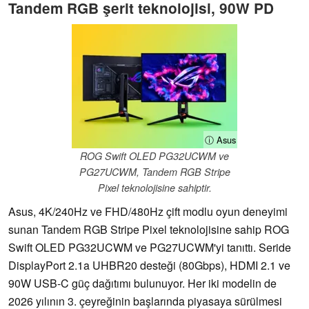
Tandem RGB şerit teknolojisi, 90W PD
ⓘ Asus
ROG Swift OLED PG32UCWM ve
PG27UCWM, Tandem RGB Stripe
Pixel teknolojisine sahiptir.
Asus, 4K/240Hz ve FHD/480Hz çift modlu oyun deneyimi
sunan Tandem RGB Stripe Pixel teknolojisine sahip ROG
Swift OLED PG32UCWM ve PG27UCWM'yi tanıttı. Seride
DisplayPort 2.1a UHBR20 desteği (80Gbps), HDMI 2.1 ve
90W USB-C güç dağıtımı bulunuyor. Her iki modelin de
2026 yılının 3. çeyreğinin başlarında piyasaya sürülmesi