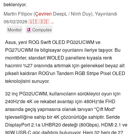
bekleniyor.
Martin Filipov (
Çeviren
DeepL / Ninh Duy),
Yayınlandı
06/02/2026
🇺🇸
🇩🇪
...
Monitor
Computex
Asus, yeni ROG Swift OLED PG32UCWM ve
PG27UCWM ile bilgisayar oyunlarını ileriye taşıyor. Bu
monitörler, standart WOLED panellere kıyasla renk
hacmini %27 oranında artırmak için geleneksel beyaz alt
pikseli kaldıran ROG'un Tandem RGB Stripe Pixel OLED
teknolojisini sunuyor.
32 inç PG32UCWM, kullanıcıların sürükleyici oyun için
240Hz'de 4K ve rekabet avantajı için 480Hz'de FHD
arasında geçiş yapmasına olanak tanıyan "Çift Mod"
işlevselliğine sahip bir 4K çözünürlüğe sahiptir. Seride
DisplayPort 2.1a UHBR20 desteği (80Gbps), HDMI 2.1 ve
90W USB-C güç dağıtımı bulunuyor. Hem 32 hem de 27