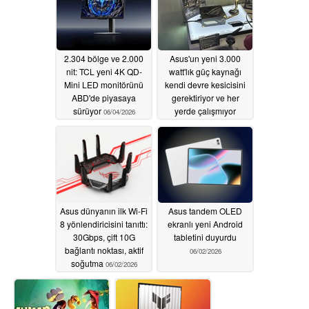
2.304 bölge ve 2.000
Asus'un yeni 3.000
nit: TCL yeni 4K QD-
watt'lık güç kaynağı
Mini LED monitörünü
kendi devre kesicisini
ABD'de piyasaya
gerektiriyor ve her
sürüyor
yerde çalışmıyor
06/04/2026
06/03/2026
Asus dünyanın ilk Wi-Fi
Asus tandem OLED
8 yönlendiricisini tanıttı:
ekranlı yeni Android
30Gbps, çift 10G
tabletini duyurdu
bağlantı noktası, aktif
06/02/2026
soğutma
06/02/2026