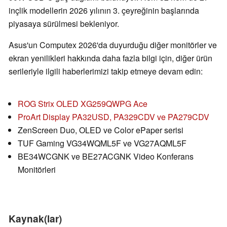
inçlik modellerin 2026 yılının 3. çeyreğinin başlarında
piyasaya sürülmesi bekleniyor.
Asus'un Computex 2026'da duyurduğu diğer monitörler ve
ekran yenilikleri hakkında daha fazla bilgi için, diğer ürün
serileriyle ilgili haberlerimizi takip etmeye devam edin:
ROG Strix OLED XG259QWPG Ace
ProArt Display PA32USD, PA329CDV ve PA279CDV
ZenScreen Duo, OLED ve Color ePaper serisi
TUF Gaming VG34WQML5F ve VG27AQML5F
BE34WCGNK ve BE27ACGNK Video Konferans
Monitörleri
Kaynak(lar)