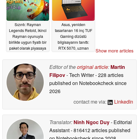
Sızıntı: Rayman
Asus, yeniden
Legends Retold, ikinci
tasarlanan 16 inç TUF
Rayman oyunuyla
Gaming dizüstü
birlikte uygun fiyatlı bir
bilgisayarını tanıttı:
paket olarak piyasaya
RTX 5070, uzman
Show more articles
sürülecek
soğutma ve dayanıklılık
06/02/2026
06/02/2026
Editor of the
original article
:
Martin
Filipov
- Tech Writer
- 228 articles
published on Notebookcheck
since
2026
contact me via:
LinkedIn
Translator:
Ninh Ngoc Duy
- Editorial
Assistant
- 816412 articles published
on Notebookcheck
since 2008