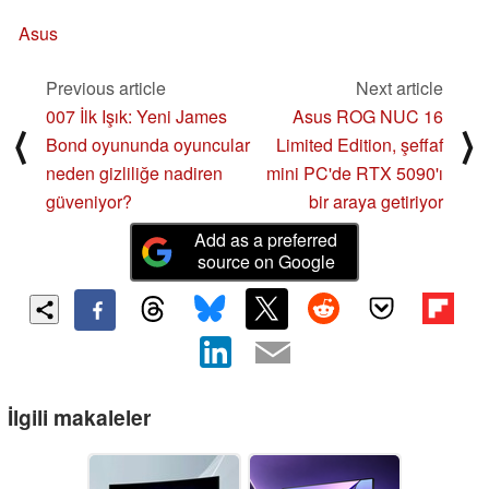
Asus
Previous article
Next article
007 İlk Işık: Yeni James
Asus ROG NUC 16
⟨
⟩
Bond oyununda oyuncular
Limited Edition, şeffaf
neden gizliliğe nadiren
mini PC'de RTX 5090'ı
güveniyor?
bir araya getiriyor
Add as a preferred
source on Google
İlgili makaleler