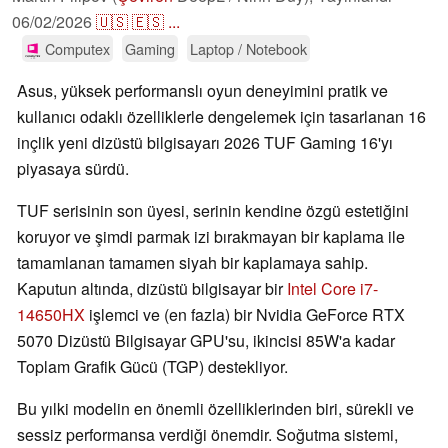
06/02/2026
🇺🇸
🇪🇸
...
Computex
Gaming
Laptop / Notebook
Asus, yüksek performanslı oyun deneyimini pratik ve
kullanıcı odaklı özelliklerle dengelemek için tasarlanan 16
inçlik yeni dizüstü bilgisayarı 2026 TUF Gaming 16'yı
piyasaya sürdü.
TUF serisinin son üyesi, serinin kendine özgü estetiğini
koruyor ve şimdi parmak izi bırakmayan bir kaplama ile
tamamlanan tamamen siyah bir kaplamaya sahip.
Kaputun altında, dizüstü bilgisayar bir
Intel Core i7-
14650HX
işlemci ve (en fazla) bir Nvidia GeForce RTX
5070 Dizüstü Bilgisayar GPU'su, ikincisi 85W'a kadar
Toplam Grafik Gücü (TGP) destekliyor.
Bu yılki modelin en önemli özelliklerinden biri, sürekli ve
sessiz performansa verdiği önemdir. Soğutma sistemi,