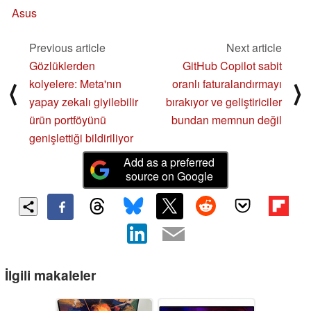
Asus
Previous article
Next article
Gözlüklerden
GitHub Copilot sabit
kolyelere: Meta'nın
oranlı faturalandırmayı
⟨
⟩
yapay zekalı giyilebilir
bırakıyor ve geliştiriciler
ürün portföyünü
bundan memnun değil
genişlettiği bildiriliyor
Add as a preferred
source on Google
İlgili makaleler