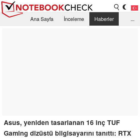
Ana Sayfa
İnceleme
Haberler
...
Öneri /SSS
Kütüphane
Satın Alma Rehberi
Arama
İletişim
Asus, yeniden tasarlanan 16 inç TUF
Gaming dizüstü bilgisayarını tanıttı: RTX