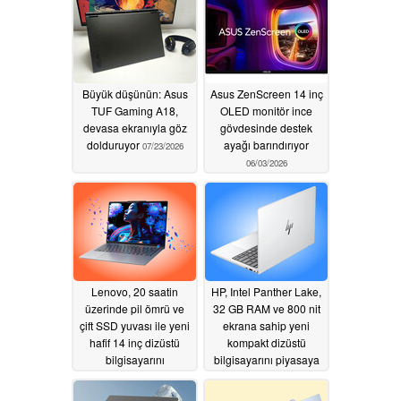
Büyük düşünün: Asus
Asus ZenScreen 14 inç
TUF Gaming A18,
OLED monitör ince
devasa ekranıyla göz
gövdesinde destek
dolduruyor
ayağı barındırıyor
07/23/2026
06/03/2026
Lenovo, 20 saatin
HP, Intel Panther Lake,
üzerinde pil ömrü ve
32 GB RAM ve 800 nit
çift SSD yuvası ile yeni
ekrana sahip yeni
hafif 14 inç dizüstü
kompakt dizüstü
bilgisayarını
bilgisayarını piyasaya
uluslararası olarak
sürdü
06/03/2026
piyasaya sürdü