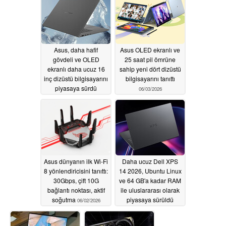
06/03/2026
Asus, daha hafif
Asus OLED ekranlı ve
gövdeli ve OLED
25 saat pil ömrüne
ekranlı daha ucuz 16
sahip yeni dört dizüstü
inç dizüstü bilgisayarını
bilgisayarını tanıttı
piyasaya sürdü
06/03/2026
06/03/2026
Asus dünyanın ilk Wi-Fi
Daha ucuz Dell XPS
8 yönlendiricisini tanıttı:
14 2026, Ubuntu Linux
30Gbps, çift 10G
ve 64 GB'a kadar RAM
bağlantı noktası, aktif
ile uluslararası olarak
soğutma
piyasaya sürüldü
06/02/2026
06/02/2026