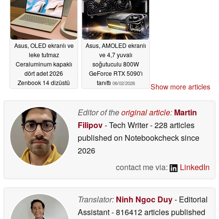
Asus, OLED ekranlı ve
Asus, AMOLED ekranlı
leke tutmaz
ve 4,7 yuvalı
Ceraluminum kapaklı
soğutuculu 800W
dört adet 2026
GeForce RTX 5090'ı
Zenbook 14 dizüstü
tanıttı
06/02/2026
Show more articles
bilgisayarı tanıttı
06/02/2026
Editor of the
original article
:
Martin
Filipov
- Tech Writer
- 228 articles
published on Notebookcheck
since
2026
contact me via:
LinkedIn
Translator:
Ninh Ngoc Duy
- Editorial
Assistant
- 816412 articles published