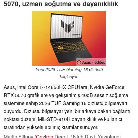
5070, uzman soğutma ve dayanıklılık
ⓘ Asus - edited
Yeni 2026 TUF Gaming 16 dizüstü
bilgisayar.
Asus, Intel Core i7-14650HX CPU'lara, Nvidia GeForce
RTX 5070 grafiklere ve geliştirilmiş 40dB sessiz soğutma
sistemine sahip 2026 TUF Gaming 16 dizüstü bilgisayarı
duyurdu. Dizüstü bilgisayar yeni bir arkaya bakan bağlantı
noktası düzeni, MIL-STD-810H dayanıklılık ve kullanıcı
tarafından yükseltilebilir iç kısımlar sunuyor.
Martin Filipov (
Çeviren
DeepL / Ninh Duy),
Yayınlandı