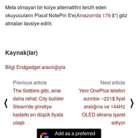
Meta olmayan bir kolye alternatifini tercih eden
okuyucuların Plaud NotePin S'e
(Amazon'da 179 $
) göz
atmaları tavsiye edilir.
Kaynak(lar)
Bilgi
Endgadget aracılığıyla
Previous article
Next article
The Settlers gibi, ama
Yeni OnePlus telefon
daha rahat: City builder
sızıntısı ~221$ fiyat
⟨
⟩
Steam'de şimdiye
aralığına ve 144Hz
kadarki en düşük fiyata
OLED ekrana işaret
ulaştı
ediyor
Add as a preferred