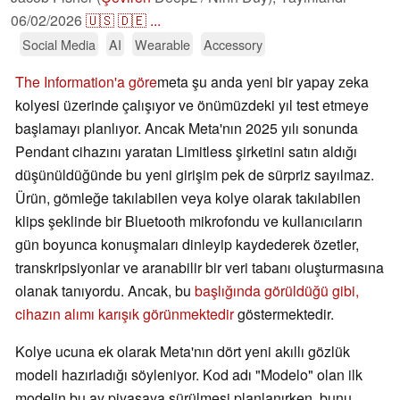
06/02/2026
🇺🇸
🇩🇪
...
Social Media
AI
Wearable
Accessory
The Information'a göre
meta şu anda yeni bir yapay zeka
kolyesi üzerinde çalışıyor ve önümüzdeki yıl test etmeye
başlamayı planlıyor. Ancak Meta'nın 2025 yılı sonunda
Pendant cihazını yaratan Limitless şirketini satın aldığı
düşünüldüğünde bu yeni girişim pek de sürpriz sayılmaz.
Ürün, gömleğe takılabilen veya kolye olarak takılabilen
klips şeklinde bir Bluetooth mikrofondu ve kullanıcıların
gün boyunca konuşmaları dinleyip kaydederek özetler,
transkripsiyonlar ve aranabilir bir veri tabanı oluşturmasına
olanak tanıyordu. Ancak, bu
başlığında görüldüğü gibi,
cihazın alımı karışık görünmektedir
göstermektedir.
Kolye ucuna ek olarak Meta'nın dört yeni akıllı gözlük
modeli hazırladığı söyleniyor. Kod adı "Modelo" olan ilk
modelin bu ay piyasaya sürülmesi planlanırken, bunu