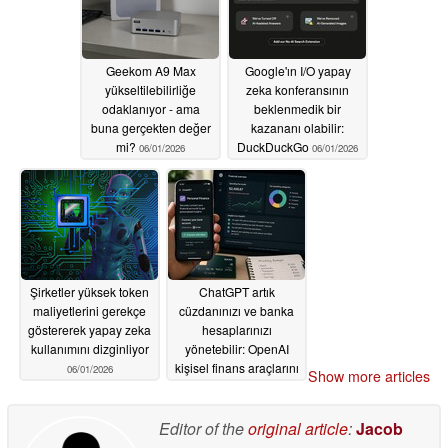
Geekom A9 Max
Google'ın I/O yapay
yükseltilebilirliğe
zeka konferansının
odaklanıyor - ama
beklenmedik bir
buna gerçekten değer
kazananı olabilir:
mi?
DuckDuckGo
06/01/2026
06/01/2026
Şirketler yüksek token
ChatGPT artık
maliyetlerini gerekçe
cüzdanınızı ve banka
göstererek yapay zeka
hesaplarınızı
kullanımını dizginliyor
yönetebilir: OpenAI
kişisel finans araçlarını
06/01/2026
Show more articles
tanıttı
05/30/2026
Editor of the
original article
:
Jacob