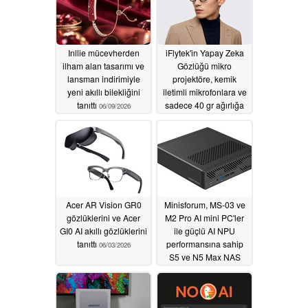
Inllie mücevherden
iFlytek'in Yapay Zeka
ilham alan tasarımı ve
Gözlüğü mikro
lansman indirimiyle
projektöre, kemik
yeni akıllı bilekliğini
iletimli mikrofonlara ve
tanıttı
sadece 40 gr ağırlığa
06/09/2026
sahip
06/04/2026
Acer AR Vision GR0
Minisforum, MS-03 ve
gözlüklerini ve Acer
M2 Pro AI mini PC'ler
GI0 AI akıllı gözlüklerini
ile güçlü AI NPU
tanıttı
performansına sahip
06/03/2026
S5 ve N5 Max NAS
cihazlarını tanıttı
06/02/2026