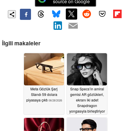
source on Google
İlgili makaleler
Meta Gözlük Şarj
Snap Specs’in amiral
Standı 59 dolara
gemisi AR gözlükleri,
piyasaya çıktı
ekranı iki adet
06/28/2026
Snapdragon
yongasıyla birleştiriyor
06/17/2026