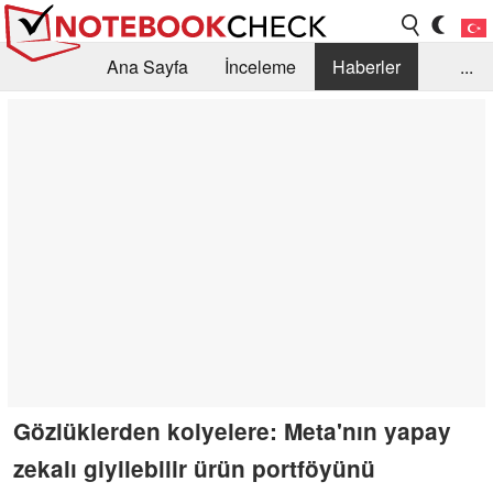
Ana Sayfa
İnceleme
Haberler
...
Öneri /SSS
Kütüphane
Satın Alma Rehberi
Arama
İletişim
Gözlüklerden kolyelere: Meta'nın yapay
zekalı giyilebilir ürün portföyünü