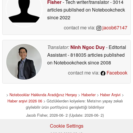
Fisher
- Tech writer/translator
- 3014
articles published on Notebookcheck
since 2022
contact me via:
jacob67147
Translator:
Ninh Ngoc Duy
- Editorial
Assistant
- 818035 articles published
on Notebookcheck
since 2008
contact me via:
Facebook
>
Notebooklar Hakkında Aradığınız Herşey
>
Haberler
>
Haber Arşivi
>
Haber arşivi 2026 06
> Gözlüklerden kolyelere: Meta'nın yapay zekalı
giyilebilir ürün portföyünü genişlettiği bildiriliyor
Jacob Fisher, 2026-06- 2 (Update: 2026-06- 2)
Cookie Settings