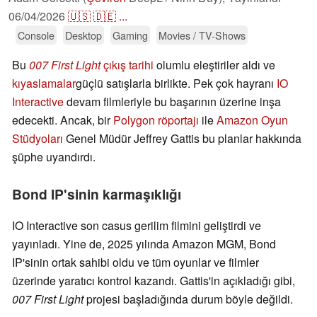
06/04/2026
🇺🇸
🇩🇪
...
Console
Desktop
Gaming
Movies / TV-Shows
Bu
007 First Light
çıkış tarihi
olumlu eleştiriler aldı ve
kıyaslamalar
güçlü satışlarla birlikte. Pek çok hayranı
IO
Interactive
devam filmleriyle bu başarının üzerine inşa
edecekti. Ancak, bir
Polygon röportajı
ile
Amazon Oyun
Stüdyoları
Genel Müdür Jeffrey Gattis bu planlar hakkında
şüphe uyandırdı.
Bond IP'sinin karmaşıklığı
IO Interactive son casus gerilim filmini geliştirdi ve
yayınladı. Yine de, 2025 yılında Amazon MGM, Bond
IP'sinin ortak sahibi oldu ve tüm oyunlar ve filmler
üzerinde yaratıcı kontrol kazandı. Gattis'in açıkladığı gibi,
007 First Light
projesi başladığında durum böyle değildi.