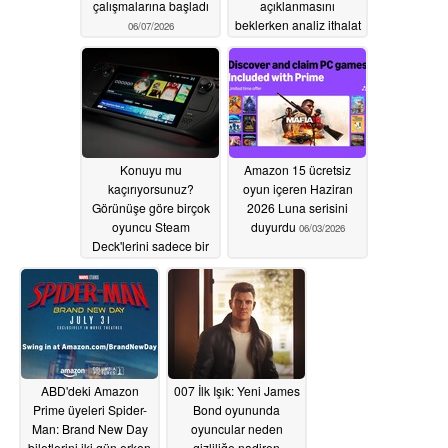
çalışmalarına başladı
açıklanmasını
beklerken analiz ithalat
06/07/2026
modelini gösteriyor
06/04/2026
Konuyu mu
Amazon 15 ücretsiz
kaçırıyorsunuz?
oyun içeren Haziran
Görünüşe göre birçok
2026 Luna serisini
oyuncu Steam
duyurdu
06/03/2026
Deck'lerini sadece bir
oyun oynamak için
kullanıyor
06/04/2026
ABD'deki Amazon
007 İlk Işık: Yeni James
Prime üyeleri Spider-
Bond oyununda
Man: Brand New Day
oyuncular neden
biletlerini iki gün erken
gizliliğe nadiren