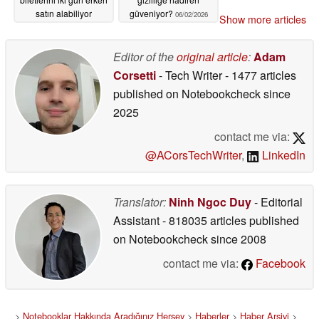
satın alabiliyor
güveniyor?
06/02/2026
Show more articles
06/02/2026
Editor of the
original article
:
Adam
Corsetti
- Tech Writer
- 1477 articles
published on Notebookcheck
since
2025
contact me via:
@ACorsTechWriter
,
LinkedIn
Translator:
Ninh Ngoc Duy
- Editorial
Assistant
- 818035 articles published
on Notebookcheck
since 2008
contact me via:
Facebook
>
Notebooklar Hakkında Aradığınız Herşey
>
Haberler
>
Haber Arşivi
>