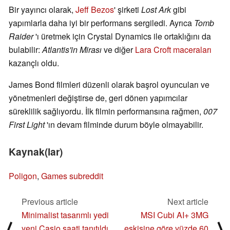
Bir yayıncı olarak,
Jeff Bezos
' şirketi
Lost Ark
gibi
yapımlarla daha iyi bir performans sergiledi. Ayrıca
Tomb
Raider
'ı üretmek için Crystal Dynamics ile ortaklığını da
bulabilir:
Atlantis'in Mirası
ve diğer
Lara Croft maceraları
kazançlı oldu.
James Bond filmleri düzenli olarak başrol oyuncuları ve
yönetmenleri değiştirse de, geri dönen yapımcılar
süreklilik sağlıyordu. İlk filmin performansına rağmen,
007
First Light
'ın devam filminde durum böyle olmayabilir.
Kaynak(lar)
Poligon
,
Games subreddit
Previous article
Next article
Minimalist tasarımlı yedi
MSI Cubi AI+ 3MG
⟨
⟩
yeni Casio saati tanıtıldı
eskisine göre yüzde 60