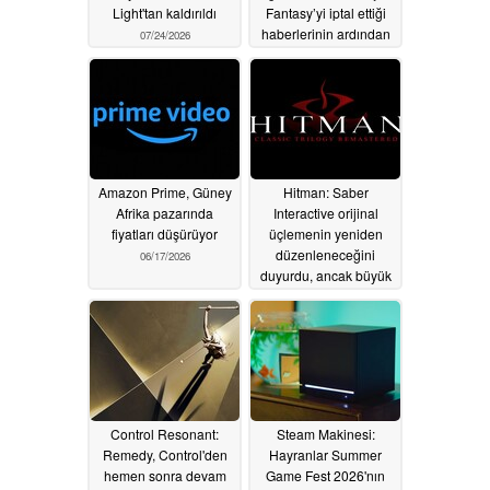
Light'tan kaldırıldı
Fantasy’yi iptal ettiği
haberlerinin ardından
07/24/2026
işten çıkarmalar
yapacağını duyurdu
07/04/2026
Amazon Prime, Güney
Hitman: Saber
Afrika pazarında
Interactive orijinal
fiyatları düşürüyor
üçlemenin yeniden
düzenleneceğini
06/17/2026
duyurdu, ancak büyük
bir platforma
gelmeyecek
06/07/2026
Control Resonant:
Steam Makinesi:
Remedy, Control'den
Hayranlar Summer
hemen sonra devam
Game Fest 2026'nın