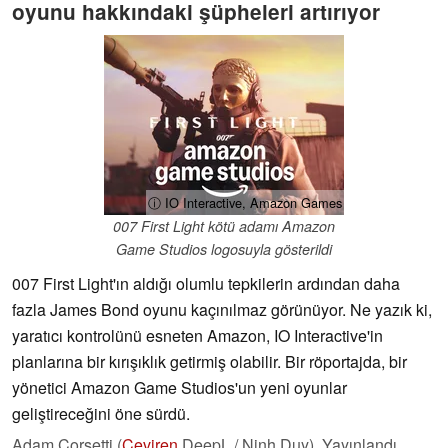
oyunu hakkındaki şüpheleri artırıyor
ⓘ IO Interactive, Amazon Games
007 First Light kötü adamı Amazon
Game Studios logosuyla gösterildi
007 First Light'ın aldığı olumlu tepkilerin ardından daha
fazla James Bond oyunu kaçınılmaz görünüyor. Ne yazık ki,
yaratıcı kontrolünü esneten Amazon, IO Interactive'in
planlarına bir kırışıklık getirmiş olabilir. Bir röportajda, bir
yönetici Amazon Game Studios'un yeni oyunlar
geliştireceğini öne sürdü.
Adam Corsetti (
Çeviren
DeepL / Ninh Duy),
Yayınlandı