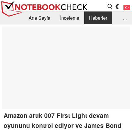
Ana Sayfa
İnceleme
Haberler
...
Öneri /SSS
Kütüphane
Satın Alma Rehberi
Arama
İletişim
Amazon artık 007 First Light devam
oyununu kontrol ediyor ve James Bond