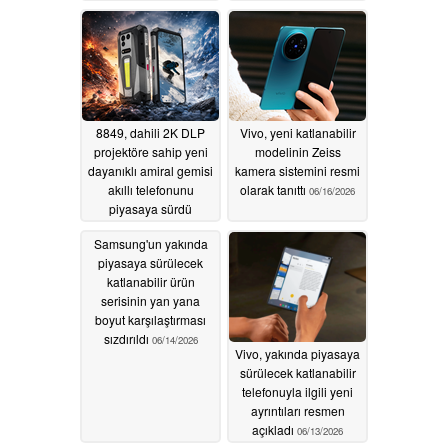
sürdü
07/09/2026
07/01/2026
8849, dahili 2K DLP
Vivo, yeni katlanabilir
projektöre sahip yeni
modelinin Zeiss
dayanıklı amiral gemisi
kamera sistemini resmi
akıllı telefonunu
olarak tanıttı
06/16/2026
piyasaya sürdü
06/20/2026
Samsung'un yakında
piyasaya sürülecek
katlanabilir ürün
serisinin yan yana
boyut karşılaştırması
sızdırıldı
06/14/2026
Vivo, yakında piyasaya
sürülecek katlanabilir
telefonuyla ilgili yeni
ayrıntıları resmen
açıkladı
06/13/2026