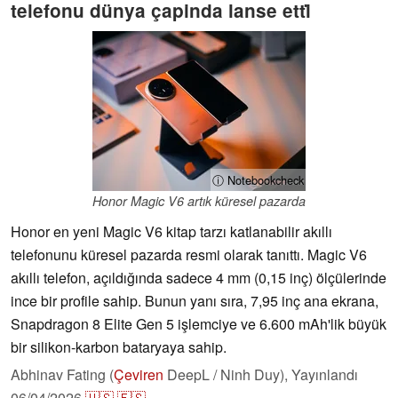
telefonu dünya çapinda lanse etti̇
ⓘ Notebookcheck
Honor Magic V6 artık küresel pazarda
Honor en yeni Magic V6 kitap tarzı katlanabilir akıllı
telefonunu küresel pazarda resmi olarak tanıttı. Magic V6
akıllı telefon, açıldığında sadece 4 mm (0,15 inç) ölçülerinde
ince bir profile sahip. Bunun yanı sıra, 7,95 inç ana ekrana,
Snapdragon 8 Elite Gen 5 işlemciye ve 6.600 mAh'lik büyük
bir silikon-karbon bataryaya sahip.
Abhinav Fating (
Çeviren
DeepL / Ninh Duy),
Yayınlandı
06/04/2026
🇺🇸
🇪🇸
...