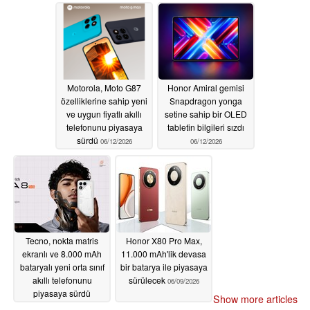
Motorola, Moto G87
Honor Amiral gemisi
özelliklerine sahip yeni
Snapdragon yonga
ve uygun fiyatlı akıllı
setine sahip bir OLED
telefonunu piyasaya
tabletin bilgileri sızdı
sürdü
06/12/2026
06/12/2026
Tecno, nokta matris
Honor X80 Pro Max,
ekranlı ve 8.000 mAh
11.000 mAh'lik devasa
bataryalı yeni orta sınıf
bir batarya ile piyasaya
akıllı telefonunu
sürülecek
06/09/2026
piyasaya sürdü
Show more articles
06/12/2026