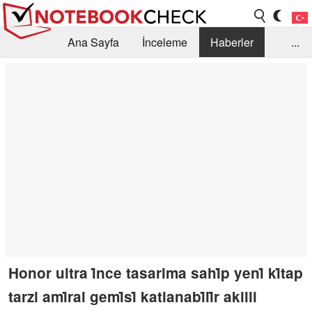
Ana Sayfa
İnceleme
Haberler
...
Öneri /SSS
Kütüphane
Satın Alma Rehberi
Arama
İletişim
Honor ultra i̇nce tasarima sahi̇p yeni̇ ki̇tap
tarzi ami̇ral gemi̇si̇ katlanabi̇li̇r akilli