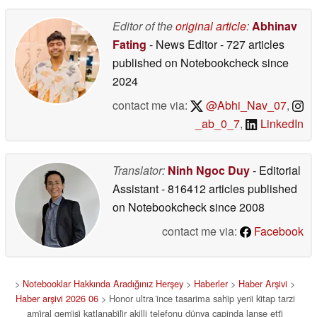
Editor of the
original article
:
Abhinav
Fating
- News Editor
- 727 articles
published on Notebookcheck
since
2024
contact me via:
@Abhi_Nav_07
,
_ab_0_7
,
LinkedIn
Translator:
Ninh Ngoc Duy
- Editorial
Assistant
- 816412 articles published
on Notebookcheck
since 2008
contact me via:
Facebook
>
Notebooklar Hakkında Aradığınız Herşey
>
Haberler
>
Haber Arşivi
>
Haber arşivi 2026 06
> Honor ultra i̇nce tasarima sahi̇p yeni̇ ki̇tap tarzi
ami̇ral gemi̇si̇ katlanabi̇li̇r akilli telefonu dünya çapinda lanse etti̇