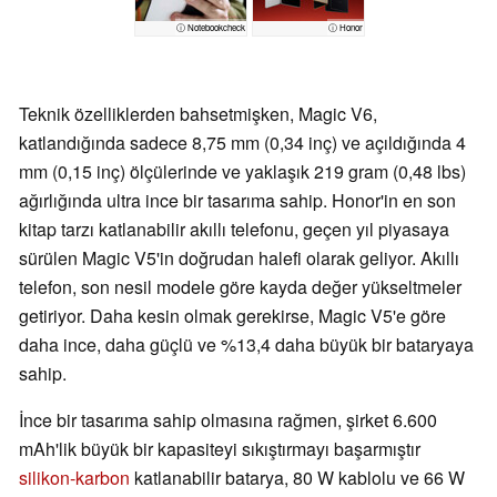
ⓘ Notebookcheck
ⓘ Honor
Teknik özelliklerden bahsetmişken, Magic V6,
katlandığında sadece 8,75 mm (0,34 inç) ve açıldığında 4
mm (0,15 inç) ölçülerinde ve yaklaşık 219 gram (0,48 lbs)
ağırlığında ultra ince bir tasarıma sahip. Honor'in en son
kitap tarzı katlanabilir akıllı telefonu, geçen yıl piyasaya
sürülen Magic V5'in doğrudan halefi olarak geliyor. Akıllı
telefon, son nesil modele göre kayda değer yükseltmeler
getiriyor. Daha kesin olmak gerekirse, Magic V5'e göre
daha ince, daha güçlü ve %13,4 daha büyük bir bataryaya
sahip.
İnce bir tasarıma sahip olmasına rağmen, şirket 6.600
mAh'lik büyük bir kapasiteyi sıkıştırmayı başarmıştır
silikon-karbon
katlanabilir batarya, 80 W kablolu ve 66 W