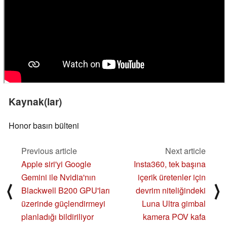
Kaynak(lar)
Honor basın bülteni
Previous article
Next article
Apple siri'yi Google
Insta360, tek başına
Gemini ile Nvidia'nın
içerik üretenler için
⟨
⟩
Blackwell B200 GPU'ları
devrim niteliğindeki
üzerinde güçlendirmeyi
Luna Ultra gimbal
planladığı bildiriliyor
kamera POV kafa