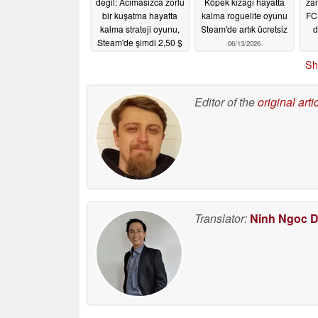
değil: Acımasızca zorlu
Köpek kızağı hayatta
za
bir kuşatma hayatta
kalma roguelite oyunu
FC 
kalma strateji oyunu,
Steam'de artık ücretsiz
d
Steam'de şimdi 2,50 $
06/13/2026
06/13/2026
Sh
Editor of the
original arti
Translator:
Ninh Ngoc 