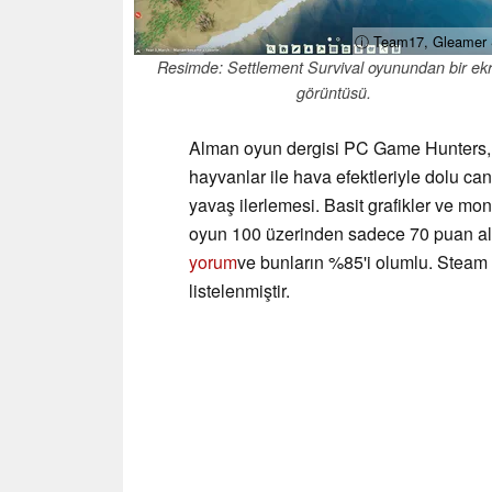
ⓘ Team17, Gleamer 
Resimde: Settlement Survival oyunundan bir ek
görüntüsü.
Alman oyun dergisi PC Game Hunters, i
hayvanlar ile hava efektleriyle dolu ca
yavaş ilerlemesi. Basit grafikler ve mo
oyun 100 üzerinden sadece 70 puan al
yorum
ve bunların %85'i olumlu. Steam
listelenmiştir.