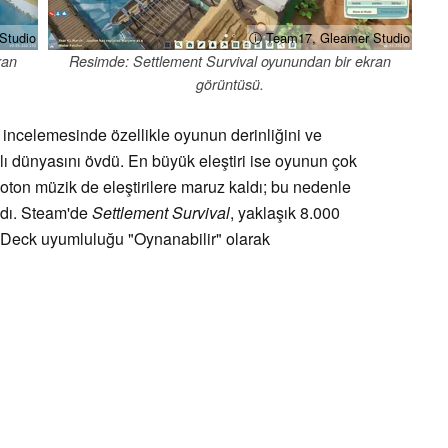
Studio
ⓘ Team17, Gleamer Studio
ran
Resimde: Settlement Survival oyunundan bir ekran
görüntüsü.
ncelemesinde özellikle oyunun derinliğini ve
nlı dünyasını övdü. En büyük eleştiri ise oyunun çok
noton müzik de eleştirilere maruz kaldı; bu nedenle
dı. Steam'de
Settlement Survival
, yaklaşık 8.000
 Deck uyumluluğu "Oynanabilir" olarak