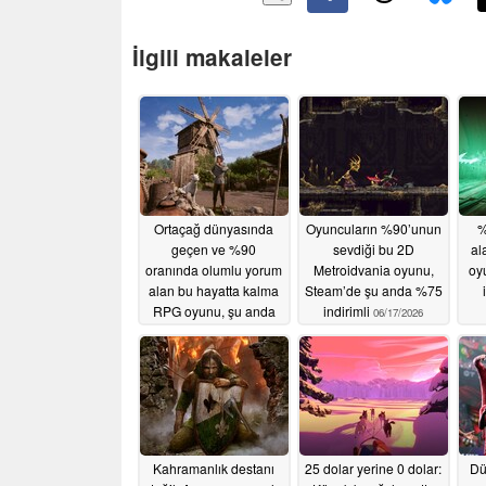
İlgili makaleler
Ortaçağ dünyasında
Oyuncuların %90’unun
%
geçen ve %90
sevdiği bu 2D
al
oranında olumlu yorum
Metroidvania oyunu,
oy
alan bu hayatta kalma
Steam’de şu anda %75
RPG oyunu, şu anda
indirimli
06/17/2026
Steam’de %50 indirimli
06/18/2026
Kahramanlık destanı
25 dolar yerine 0 dolar:
Dü