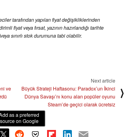
ler tarafından yapılan fiyat değişikliklerinden
rimli fiyat veya fırsat, yazının hazırlandığı tarihte
eya sınırlı stok durumuna tabi olabilir.
Next article
eni ve
Büyük Strateji Haftasonu: Paradox’un İkinci
⟩
ürdü
Dünya Savaşı’nı konu alan popüler oyunu
Steam’de geçici olarak ücretsiz
Add as a preferred
source on Google