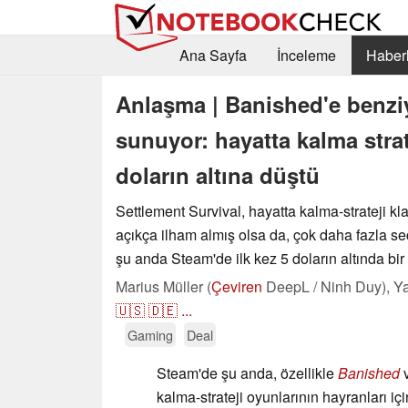
Ana Sayfa
İnceleme
Haberl
Anlaşma | Banished'e benzi
sunuyor: hayatta kalma strat
doların altına düştü
Settlement Survival, hayatta kalma-strateji k
açıkça ilham almış olsa da, çok daha fazla 
şu anda Steam'de ilk kez 5 doların altında bir f
Marius Müller (
Çeviren
DeepL / Ninh Duy),
Ya
🇺🇸
🇩🇪
...
Gaming
Deal
Steam'de şu anda, özellikle
Banished
v
kalma-strateji oyunlarının hayranları iç