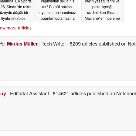
manında: EA Sports
yapmaktan sıkıldınız
yayın yasağı tarihi ve
26, Steam'de rekor
mı? Bu püf noktası,
paket içeriği
üzeyde düşük bir
oyuncuların inanılmaz
sızdırılırken Steam
fiyata
puanlar toplamasına
Machine'ler inceleme
06/13/2026
olanak tanıyor
yazarlarına gönderildi
06/13/2026
ow more articles
06/13/2026
cle
:
Marius Müller
- Tech Writer
- 5209 articles published on N
Duy
- Editorial Assistant
- 814621 articles published on Notebo