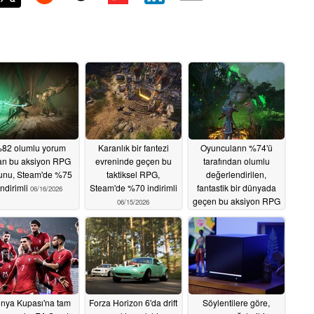
82 olumlu yorum
Karanlık bir fantezi
Oyuncuların %74'ü
an bu aksiyon RPG
evreninde geçen bu
tarafından olumlu
unu, Steam'de %75
taktiksel RPG,
değerlendirilen,
indirimli
Steam'de %70 indirimli
fantastik bir dünyada
06/16/2026
geçen bu aksiyon RPG
06/15/2026
oyunu Steam'de %85
indirimli
06/14/2026
nya Kupası'na tam
Forza Horizon 6'da drift
Söylentilere göre,