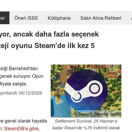
er
Öneri /SSS
Kütüphane
Satın Alma Rehberi
yor, ancak daha fazla seçenek
eji oyunu Steam'de ilk kez 5
lasiği Banished'dan
seçenek sunuyor. Oyun
iyata satışta.
yınlandı
06/12/2026
ⓘ Team17, Gleamer Studio
e genel olarak hayatta
Settlement Survival, 25 Haziran'a
kadar Steam'de %75 indirimli olarak
in:
SteamDB
'e göre,