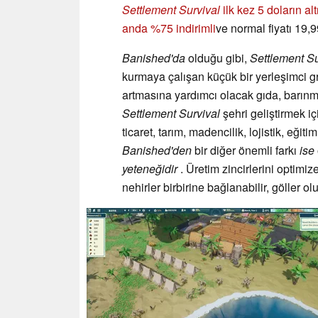
Settlement Survival
ilk kez 5 doların al
anda %75 indirimli
ve normal fiyatı 19,
Banished'da
olduğu gibi,
Settlement Su
kurmaya çalışan küçük bir yerleşimci gr
artmasına yardımcı olacak gıda, barınm
Settlement Survival
şehri geliştirmek i
ticaret, tarım, madencilik, lojistik, eğitim
Banished'den
bir diğer önemli farkı
ise
yeteneğidir
. Üretim zincirlerini optimiz
nehirler birbirine bağlanabilir, göller olu