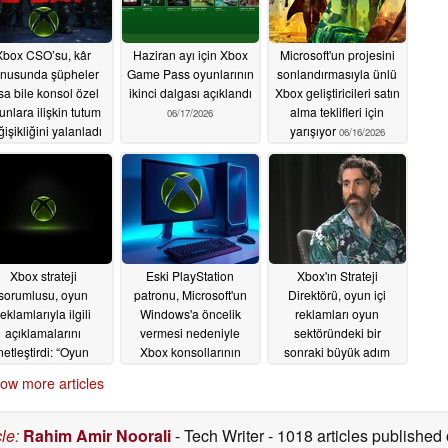
Xbox CSO’su, kâr
Haziran ayı için Xbox
Microsoft'un projesini
nusunda şüpheler
Game Pass oyunlarının
sonlandırmasıyla ünlü
sa bile konsol özel
ikinci dalgası açıklandı
Xbox geliştiricileri satın
unlara ilişkin tutum
alma teklifleri için
06/17/2026
işikliğini yalanladı
yarışıyor
06/16/2026
06/17/2026
Xbox strateji
Eski PlayStation
Xbox'ın Strateji
sorumlusu, oyun
patronu, Microsoft'un
Direktörü, oyun içi
reklamlarıyla ilgili
Windows'a öncelik
reklamları oyun
açıklamalarını
vermesi nedeniyle
sektöründeki bir
netleştirdi: “Oyun
Xbox konsollarının
sonraki büyük adım
neyimini kesintiye
sonunun geleceğini
olarak nitelendiriyor
ow more articles
ğratmak kötü olur”
ima etti
06/13/2026
06/13/2026
06/16/2026
cle
:
Rahim Amir Noorali
- Tech Writer
- 1018 articles publishe