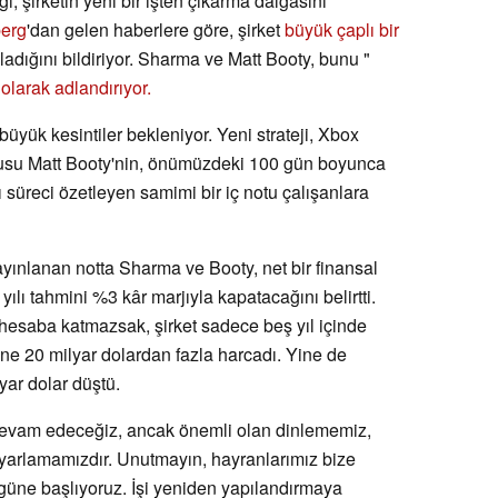
ilgi, şirketin yeni bir işten çıkarma dalgasını
erg
'dan gelen haberlere göre, şirket
büyük çaplı bir
adığını bildiriyor. Sharma ve Matt Booty, bunu "
larak adlandırıyor.
yük kesintiler bekleniyor. Yeni strateji, Xbox
usu Matt Booty'nin, önümüzdeki 100 gün boyunca
ı süreci özetleyen samimi bir iç notu çalışanlara
ınlanan notta Sharma ve Booty, net bir finansal
yılı tahmini %3 kâr marjıyla kapatacağını belirtti.
ı hesaba katmazsak, şirket sadece beş yıl içinde
rine 20 milyar dolardan fazla harcadı. Yine de
lyar dolar düştü.
devam edeceğiz, ancak önemli olan dinlememiz,
yarlamamızdır. Unutmayın, hayranlarımız bize
güne başlıyoruz. İşi yeniden yapılandırmaya