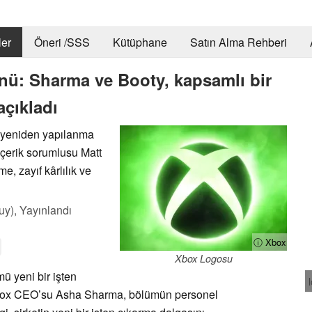
er
Öneri /SSS
Kütüphane
Satın Alma Rehberi
ü: Sharma ve Booty, kapsamlı bir
açıkladı
 yeniden yapılanma
çerik sorumlusu Matt
e, zayıf kârlılık ve
uy),
Yayınlandı
ⓘ Xbox
Xbox Logosu
ü yeni bir işten
 Xbox CEO’su Asha Sharma, bölümün personel