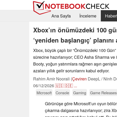
Ana Sayfa
İnceleme
Haberl
Xbox’ın önümüzdeki 100 gün
‘yeniden başlangıç’ planını 
Xbox, büyük çaplı bir “Önümüzdeki 100 Gün”
sürecine hazırlanıyor; CEO Asha Sharma ve i
Booty, yoğun yatırımlara rağmen aşırı genişlem
azalan yıllık gelir sorunlarını kabul ediyor.
Rahim Amir Noorali (
Çeviren
DeepL / Ninh D
06/12/2026
🇺🇸
🇩🇪
...
Microsoft
Console
Gaming
Game Releases
Görünüşe göre Microsoft’un oyun bölüm
çıkarma dalgasına hazırlanıyor; zira