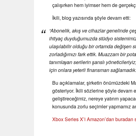
çalışırken hem iyimser hem de gerçekçi
İkili, blog yazısında şöyle devam etti:
“Abonelik, akış ve cihazlar genelinde çeşit
ihtiyaç duyduğumuzda stüdyo sistemimizi 
ulaşılabilir olduğu bir ortamda değişen str
zorladığımızı fark ettik. Muazzam bir pot
tanımlayan serilerin şanslı yöneticileriy
için onlara yeterli finansman sağlamadık.
Bu açıklamalar, şirketin önümüzdeki Ma
gösteriyor. İkili sözlerine şöyle devam 
geliştireceğimiz, nereye yatırım yapacağ
konusunda zorlu seçimler yapmamız an
Xbox Series X’i Amazon’dan buradan sa