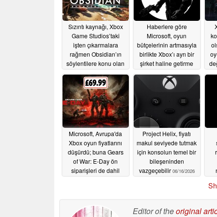
Sızıntı kaynağı, Xbox
Haberlere göre
Game Studios’taki
Microsoft, oyun
ko
işten çıkarmalara
bütçelerinin artmasıyla
ol
rağmen Obsidian’ın
birlikte Xbox’ı ayrı bir
oy
söylentilere konu olan
şirket haline getirme
değ
Avowed 2 projesinin
seçeneğini
güvende olduğunu
değerlendiriyor
belirtiyor
06/18/2026
06/17/2026
Microsoft, Avrupa'da
Project Helix, fiyatı
Xbox oyun fiyatlarını
makul seviyede tutmak
düşürdü; buna Gears
için konsolun temel bir
of War: E-Day ön
bileşeninden
siparişleri de dahil
vazgeçebilir
06/16/2026
de
06/16/2026
Sh
u
Editor of the
original arti