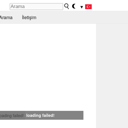
▼
Arama
İletişim
loading failed!
loading failed!