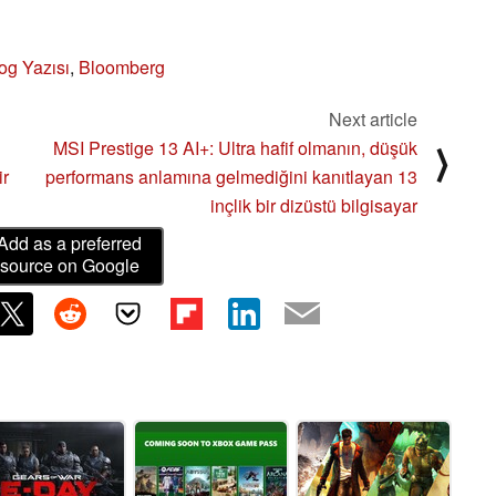
g Yazısı
,
Bloomberg
Next article
MSI Prestige 13 AI+: Ultra hafif olmanın, düşük
⟩
ir
performans anlamına gelmediğini kanıtlayan 13
inçlik bir dizüstü bilgisayar
Add as a preferred
source on Google