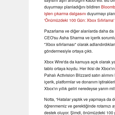
sayısını aşırı artırdığını kabul etti. Bu b
duyurmayı planladığını bildiren
Bloomb
işten çıkarma dalgasını
duyurmayı planl
'Önümüzdeki 100 Gün: Xbox Sıfırlama' o
Pazarlama ve diğer alanlarda daha da bü
CEO'su Asha Sharma ve içerik soruml
"Xbox sıfırlaması" olarak adlandırdıklar
göndermesiyle ortaya çıktı.
Xbox Wire'da da kamuya açık olarak yay
tablo ortaya koydu. Her ikisi de Xbox'ın 
Pahalı Activision Blizzard satın alımın
içerik, platformlar ve donanım iştirakle
Xbox'ın yıllık geliri neredeyse yarım mi
Notta, “Hatalar yaptık ve yapmaya da 
öğrenmemiz ve gerektiğinde rotamızı a
destek oluyor. Şimdi, önümüzdeki 100 