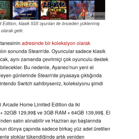
ⓘ Ayaneo
 Edition, klasik IGS oyunları ile önceden yüklenmiş
olarak gelir.
 tanesinin
adresinde bir koleksiyon olarak
ılın sonunda Steam'de. Oyuncular sadece klasik
ak, aynı zamanda çevrimiçi çok oyunculu destek
rabilecekler. Bu nedenle, Ayaneo'nun yeni el
lerleyen günlerinde Steam'de piyasaya çıktığında
Nintendo Switch sahibiyseniz, koleksiyonu şimdi
ibi Arcade Home Limited Edition da iki
 + 32GB 129,99$ ve 3GB RAM + 64GB 139,99$. El
nden satın alınabilir ve Haziran ayı başlarında
un dünya çapında sadece birkaç yüz adet üretilen
denle stoklar tükendiğinde artık yeniden