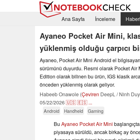
Ana Sayfa
İnceleme
Haberl
Ayaneo Pocket Air Mini, kla
yüklenmiş olduğu çarpıcı bi
Ayaneo, Pocket Air Mini Android el bilgisayarın
sürümünü duyurdu. Resmi olarak Pocket Air
Edition olarak bilinen bu ürün, IGS klasik arca
önceden yüklenmiş olarak geliyor.
Habeeb Onawole (
Çeviren
DeepL / Ninh Duy
05/22/2026
🇺🇸
🇪🇸
...
Android
Handheld
Gaming
Bu
Ayaneo Pocket Air Mini
başlangıçta
piyasaya sürüldü, ancak birkaç ay önc