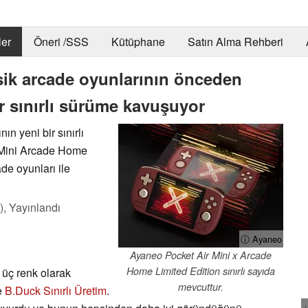
er
Öneri /SSS
Kütüphane
Satın Alma Rehberi
sik arcade oyunlarının önceden
r sınırlı sürüme kavuşuyor
ın yeni bir sınırlı
 Mini Arcade Home
de oyunları ile
),
Yayınlandı
ⓘ Ayaneo
Ayaneo Pocket Air Mini x Arcade
Home Limited Edition sınırlı sayıda
 üç renk olarak
mevcuttur.
e
B.Duck Sınırlı Üretim
.