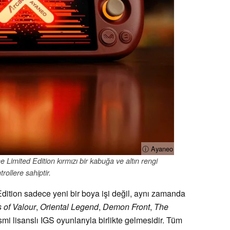
ⓘ Ayaneo
Limited Edition kırmızı bir kabuğa ve altın rengi
trollere sahiptir.
ition sadece yeni bir boya işi değil, aynı zamanda
 of Valour
,
Oriental Legend
,
Demon Front
,
The
smi lisanslı IGS oyunlarıyla birlikte gelmesidir. Tüm