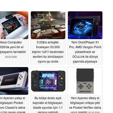
Asus Computex
0,00$'a anlaştık:
Yeni OneXPlayer X1
026'da yeni bir el
İnceleyen 53.000
Pro, AMD Gorgon Point
gisayarını tanıtabilir
kişinin %91'i tarafından
yükseltmesi ve
sevilen bu simülasyon
OCuLink ile dünya
05/25/2026
oyunu şu anda
çapında piyasaya
Steam'de ücretsiz
sürüldü
05/22/2026
05/22/2026
ni Ayaneo yatay el
Bu bütçe dostu açık
Yeni Ayaneo dikey el
bilgisayarı Pocket
kaynaklı el bilgisayarı,
bilgisayarı ortaya çıktı
cro Classic'e daha
klasik oyunlar için 1:1
ve Pocket Vert'ten daha
uz bir cevap olarak
ekrana sahiptir
ucuz olabilir
05/18/2026