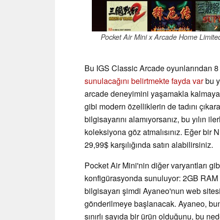
Pocket Air Mini x Arcade Home Limited
Bu IGS Classic Arcade oyunlarından 8
sunulacağını belirtmekte fayda var
bu y
arcade deneyimini yaşamakla kalmayac
gibi modern özelliklerin de tadını çıka
bilgisayarını alamıyorsanız, bu yılın i
koleksiyona göz atmalısınız. Eğer bir 
29,99$ karşılığında satın alabilirsiniz.
Pocket Air Mini'nin diğer varyantları g
konfigürasyonda sunuluyor: 2GB RAM
bilgisayarı şimdi Ayaneo'nun web sitesi
gönderilmeye başlanacak. Ayaneo, bun
sınırlı sayıda bir ürün olduğunu, bu ne