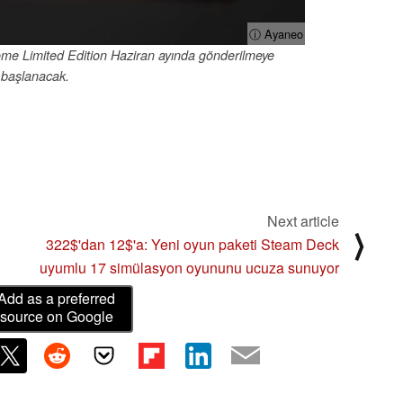
ⓘ Ayaneo
me Limited Edition Haziran ayında gönderilmeye
başlanacak.
Next article
⟩
322$'dan 12$'a: Yeni oyun paketi Steam Deck
uyumlu 17 simülasyon oyununu ucuza sunuyor
Add as a preferred
source on Google