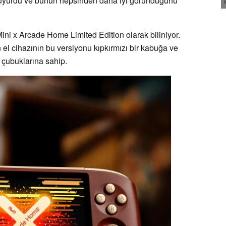
ü duyurdu ve bunun hepsinden daha iyi göründüğünü
ini x Arcade Home Limited Edition olarak biliniyor.
n el cihazının bu versiyonu kıpkırmızı bir kabuğa ve
k çubuklarına sahip.