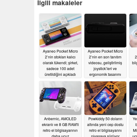
İlgili makaleler
Ayaneo Pocket Micro
Ayaneo Pocket Micro
2’nin stokları kalıcı
2’nin en son tanıtım
2
olarak tükendi; şirket,
videosu, geliştirilmiş
bil
sadece 100 adet
joystick’leri ve
üretildiğini açıkladı
ergonomik tasarımı
ortaya koyuyor
06/28/2026
06/23/2026
Anbernic, AMOLED
Powkiddy 50 doların
Ye
ekranlı ve 8 GB RAM'li
altında yeni cep dostu
retro el bilgisayarının
retro el bilgisayarını
Mi
daha ucuz
piyasaya sürüyor
uc