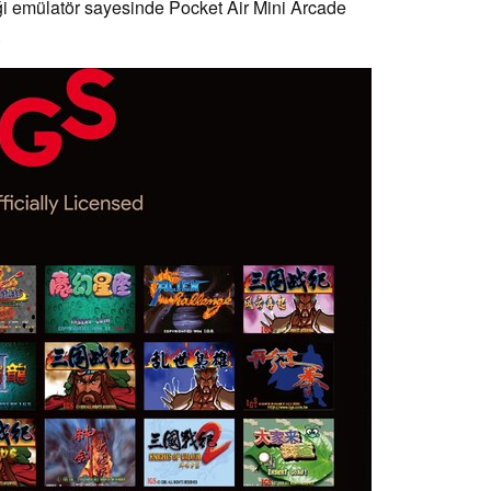
ği emülatör sayesinde Pocket Air Mini Arcade
.