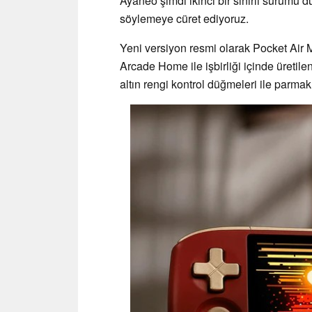
Ayaneo şimdi ikinci bir sınırlı sürüm
söylemeye cüret ediyoruz.
Yeni versiyon resmi olarak Pocket Air M
Arcade Home ile işbirliği içinde üretile
altın rengi kontrol düğmeleri ile parma