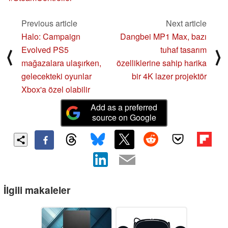
Previous article
Next article
Halo: Campaign
Dangbei MP1 Max, bazı
Evolved PS5
tuhaf tasarım
⟨
⟩
mağazalara ulaşırken,
özelliklerine sahip harika
gelecekteki oyunlar
bir 4K lazer projektör
Xbox'a özel olabilir
Add as a preferred
source on Google
İlgili makaleler