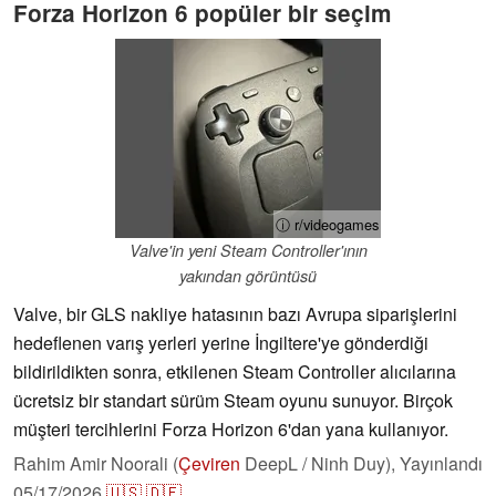
Forza Horizon 6 popüler bir seçim
ⓘ r/videogames
Valve'in yeni Steam Controller'ının
yakından görüntüsü
Valve, bir GLS nakliye hatasının bazı Avrupa siparişlerini
hedeflenen varış yerleri yerine İngiltere'ye gönderdiği
bildirildikten sonra, etkilenen Steam Controller alıcılarına
ücretsiz bir standart sürüm Steam oyunu sunuyor. Birçok
müşteri tercihlerini Forza Horizon 6'dan yana kullanıyor.
Rahim Amir Noorali (
Çeviren
DeepL / Ninh Duy),
Yayınlandı
05/17/2026
🇺🇸
🇩🇪
...