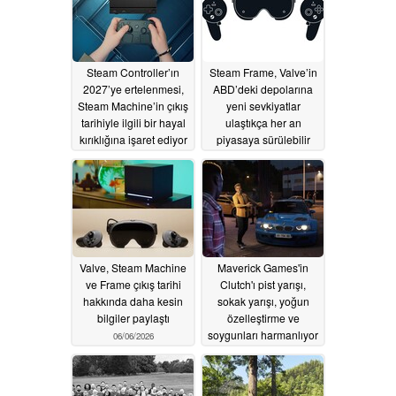
Steam Controller’ın
Steam Frame, Valve’in
2027’ye ertelenmesi,
ABD’deki depolarına
Steam Machine’in çıkış
yeni sevkiyatlar
tarihiyle ilgili bir hayal
ulaştıkça her an
kırıklığına işaret ediyor
piyasaya sürülebilir
olabilir
06/19/2026
06/13/2026
Valve, Steam Machine
Maverick Games'in
ve Frame çıkış tarihi
Clutch'ı pist yarışı,
hakkında daha kesin
sokak yarışı, yoğun
bilgiler paylaştı
özelleştirme ve
soygunları harmanlıyor
06/06/2026
06/03/2026