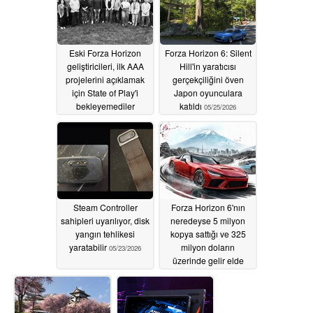
Eski Forza Horizon
Forza Horizon 6: Silent
geliştiricileri, ilk AAA
Hill'in yaratıcısı
projelerini açıklamak
gerçekçiliğini öven
için State of Play'i
Japon oyunculara
bekleyemediler
katıldı
05/25/2026
05/28/2026
Steam Controller
Forza Horizon 6'nın
sahipleri uyarılıyor, disk
neredeyse 5 milyon
yangın tehlikesi
kopya sattığı ve 325
yaratabilir
milyon doların
05/23/2026
üzerinde gelir elde
ettiği bildirildi
05/22/2026