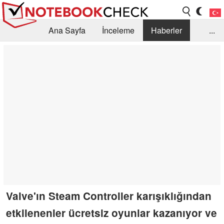
Ana Sayfa
İnceleme
Haberler
...
Öneri /SSS
Kütüphane
Satın Alma Rehberi
Arama
İletişim
Valve'ın Steam Controller karışıklığından
etkilenenler ücretsiz oyunlar kazanıyor ve