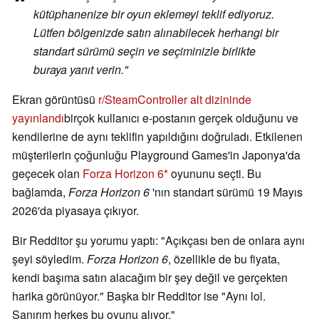
kütüphanenize bir oyun eklemeyi teklif ediyoruz.
Lütfen bölgenizde satın alınabilecek herhangi bir
standart sürümü seçin ve seçiminizle birlikte
buraya yanıt verin."
Ekran görüntüsü
r/SteamController alt dizininde
yayınlandı
birçok kullanıcı e-postanın gerçek olduğunu ve
kendilerine de aynı teklifin yapıldığını doğruladı. Etkilenen
müşterilerin çoğunluğu Playground Games'in Japonya'da
geçecek olan
Forza Horizon 6
oyununu seçti. Bu
bağlamda,
Forza Horizon 6
'nın standart sürümü 19 Mayıs
2026'da piyasaya çıkıyor.
Bir Redditor şu yorumu yaptı: "Açıkçası ben de onlara aynı
şeyi söyledim.
Forza Horizon 6
, özellikle de bu fiyata,
kendi başıma satın alacağım bir şey değil ve gerçekten
harika görünüyor." Başka bir Redditor ise "Aynı lol.
Sanırım herkes bu oyunu alıyor."