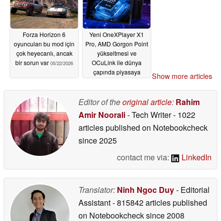
Forza Horizon 6
Yeni OneXPlayer X1
oyuncuları bu mod için
Pro, AMD Gorgon Point
çok heyecanlı, ancak
yükseltmesi ve
bir sorun var
OCuLink ile dünya
05/22/2026
çapında piyasaya
Show more articles
sürüldü
05/22/2026
Editor of the
original article
:
Rahim
Amir Noorali
- Tech Writer
- 1022
articles published on Notebookcheck
since 2025
contact me via:
LinkedIn
Translator:
Ninh Ngoc Duy
- Editorial
Assistant
- 815842 articles published
on Notebookcheck
since 2008