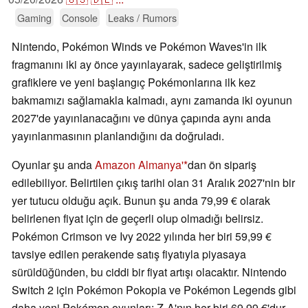
Gaming
Console
Leaks / Rumors
Nintendo, Pokémon Winds ve Pokémon Waves'in ilk
fragmanını iki ay önce yayınlayarak, sadece geliştirilmiş
grafiklere ve yeni başlangıç Pokémonlarına ilk kez
bakmamızı sağlamakla kalmadı, aynı zamanda iki oyunun
2027'de yayınlanacağını ve dünya çapında aynı anda
yayınlanmasının planlandığını da doğruladı.
Oyunlar şu anda
Amazon Almanya'
dan ön sipariş
edilebiliyor. Belirtilen çıkış tarihi olan 31 Aralık 2027'nin bir
yer tutucu olduğu açık. Bunun şu anda 79,99 € olarak
belirlenen fiyat için de geçerli olup olmadığı belirsiz.
Pokémon Crimson ve Ivy 2022 yılında her biri 59,99 €
tavsiye edilen perakende satış fiyatıyla piyasaya
sürüldüğünden, bu ciddi bir fiyat artışı olacaktır. Nintendo
Switch 2 için Pokémon Pokopia ve Pokémon Legends gibi
daha yeni Pokémon oyunları: Z-A'nın her biri 69,99 €'dur