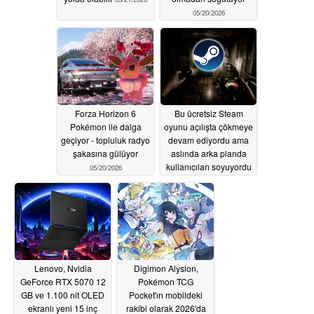
05/20/2026
Forza Horizon 6
Bu ücretsiz Steam
Pokémon ile dalga
oyunu açılışta çökmeye
geçiyor - topluluk radyo
devam ediyordu ama
şakasına gülüyor
aslında arka planda
kullanıcıları soyuyordu
05/20/2026
05/20/2026
Lenovo, Nvidia
Digimon Alysion,
GeForce RTX 5070 12
Pokémon TCG
GB ve 1.100 nit OLED
Pocket'ın mobildeki
ekranlı yeni 15 inç
rakibi olarak 2026'da