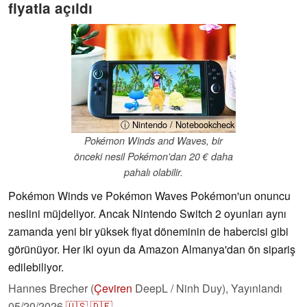
fiyatla açıldı
ⓘ Nintendo / Notebookcheck
Pokémon Winds and Waves, bir
önceki nesil Pokémon'dan 20 € daha
pahalı olabilir.
Pokémon Winds ve Pokémon Waves Pokémon'un onuncu
neslini müjdeliyor. Ancak Nintendo Switch 2 oyunları aynı
zamanda yeni bir yüksek fiyat döneminin de habercisi gibi
görünüyor. Her iki oyun da Amazon Almanya'dan ön sipariş
edilebiliyor.
Hannes Brecher (
Çeviren
DeepL / Ninh Duy),
Yayınlandı
05/20/2026
🇺🇸
🇩🇪
...