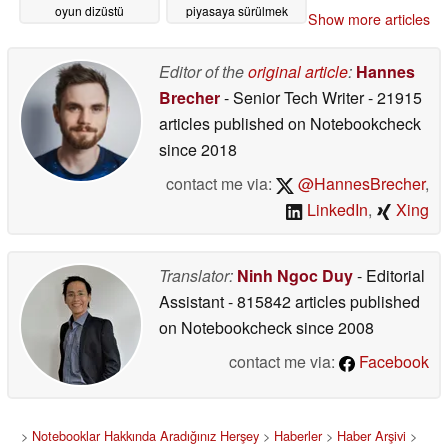
oyun dizüstü
piyasaya sürülmek
Show more articles
bilgisayarını dünya
üzere onaylandı
çapında piyasaya
05/14/2026
sürdü
Editor of the
original article
:
Hannes
05/20/2026
Brecher
- Senior Tech Writer
- 21915
articles published on Notebookcheck
since 2018
contact me via:
@HannesBrecher
,
LinkedIn
,
Xing
Translator:
Ninh Ngoc Duy
- Editorial
Assistant
- 815842 articles published
on Notebookcheck
since 2008
contact me via:
Facebook
>
Notebooklar Hakkında Aradığınız Herşey
>
Haberler
>
Haber Arşivi
>