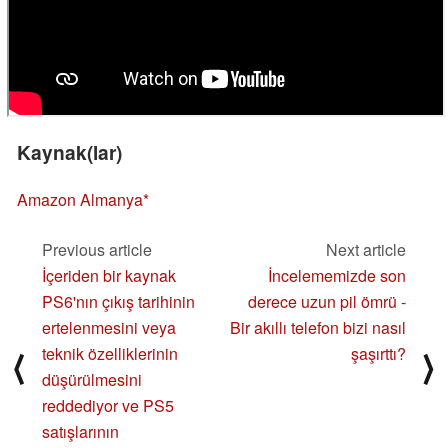
Kaynak(lar)
Amazon Almanya
Previous article
Next article
İçeriden bir kaynak
İncelememizde son
PS6'nın çıkış tarihinin
derece uzun pil ömrü -
ertelenmesini veya
Bir akıllı telefon bizi nasıl
teknik özelliklerinin
şaşırttı?
⟨
⟩
düşürülmesini
reddediyor ve PS5
satışlarının