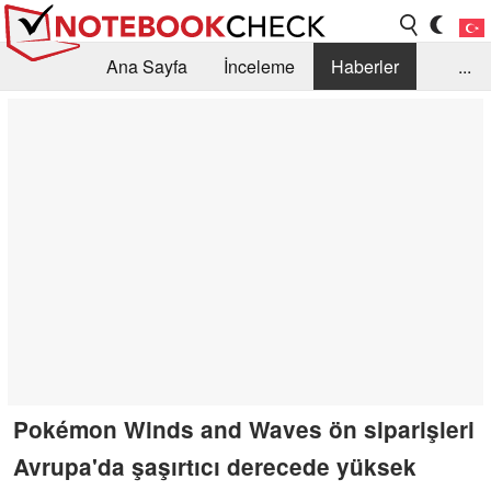
Ana Sayfa
İnceleme
Haberler
...
Öneri /SSS
Kütüphane
Satın Alma Rehberi
Arama
İletişim
Pokémon Winds and Waves ön siparişleri
Avrupa'da şaşırtıcı derecede yüksek