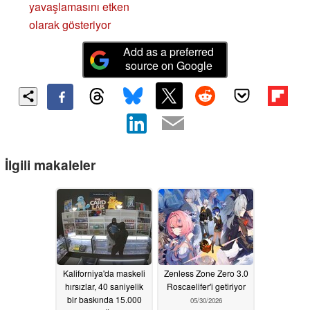
yavaşlamasını etken
olarak gösteriyor
Add as a preferred
source on Google
İlgili makaleler
Kaliforniya'da maskeli
Zenless Zone Zero 3.0
hırsızlar, 40 saniyelik
Roscaelifer'i getiriyor
bir baskında 15.000
05/30/2026