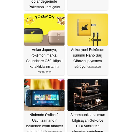
dolar değerinde
Pokémon kartı çaldı
06/13/2026
Anker Japonya,
Anker yeni Pokémon
Pokémon markalı
sürümü Nano Şarj
Soundcore C50i klipsli
Cihazını piyasaya
kulaklıklarını tanıttı
sürüyor
05/28/2026
05/28/2026
Nintendo Switch 2:
Steampunk tarzı oyun
Uzun zamandır
bilgisayarı GeForce
beklenen oyun nihayet
RTX 5080'i fan
yolda olabilir
olmadan soğutuyor
05/21/2026