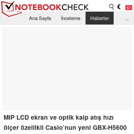
Ana Sayfa
İnceleme
Haberler
...
Öneri /SSS
Kütüphane
Satın Alma Rehberi
Arama
İletişim
MIP LCD ekran ve optik kalp atış hızı
ölçer özellikli Casio’nun yeni GBX-H5600