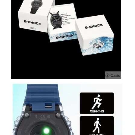
ⓘ Casio