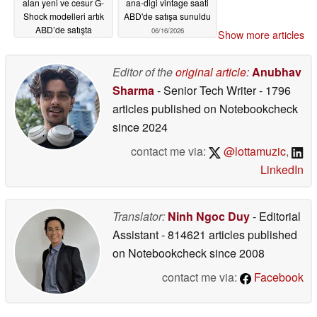
alan yeni ve cesur G-
ana-digi vintage saati
Shock modelleri artık
ABD'de satışa sunuldu
ABD’de satışta
06/16/2026
Show more articles
06/17/2026
Editor of the
original article
:
Anubhav
Sharma
- Senior Tech Writer
- 1796
articles published on Notebookcheck
since 2024
contact me via:
@lottamuzic
,
LinkedIn
Translator:
Ninh Ngoc Duy
- Editorial
Assistant
- 814621 articles published
on Notebookcheck
since 2008
contact me via:
Facebook