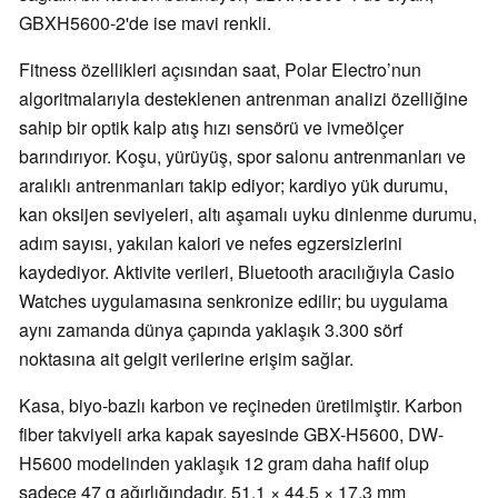
GBXH5600-2'de ise mavi renkli.
Fitness özellikleri açısından saat, Polar Electro’nun
algoritmalarıyla desteklenen antrenman analizi özelliğine
sahip bir optik kalp atış hızı sensörü ve ivmeölçer
barındırıyor. Koşu, yürüyüş, spor salonu antrenmanları ve
aralıklı antrenmanları takip ediyor; kardiyo yük durumu,
kan oksijen seviyeleri, altı aşamalı uyku dinlenme durumu,
adım sayısı, yakılan kalori ve nefes egzersizlerini
kaydediyor. Aktivite verileri, Bluetooth aracılığıyla Casio
Watches uygulamasına senkronize edilir; bu uygulama
aynı zamanda dünya çapında yaklaşık 3.300 sörf
noktasına ait gelgit verilerine erişim sağlar.
Kasa, biyo-bazlı karbon ve reçineden üretilmiştir. Karbon
fiber takviyeli arka kapak sayesinde GBX-H5600, DW-
H5600 modelinden yaklaşık 12 gram daha hafif olup
sadece 47 g ağırlığındadır. 51,1 × 44,5 × 17,3 mm