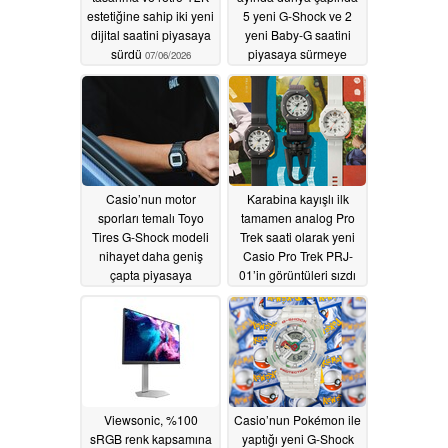
estetiğine sahip iki yeni
5 yeni G-Shock ve 2
dijital saatini piyasaya
yeni Baby-G saatini
sürdü
piyasaya sürmeye
07/06/2026
hazırlanıyor
07/03/2026
Casio’nun motor
Karabina kayışlı ilk
sporları temalı Toyo
tamamen analog Pro
Tires G-Shock modeli
Trek saati olarak yeni
nihayet daha geniş
Casio Pro Trek PRJ-
çapta piyasaya
01’in görüntüleri sızdı
sürülüyor
06/24/2026
06/22/2026
Viewsonic, %100
Casio’nun Pokémon ile
sRGB renk kapsamına
yaptığı yeni G-Shock