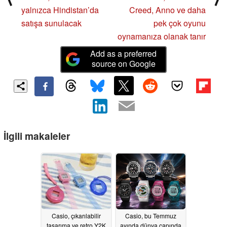
yalnızca Hindistan’da
Creed, Anno ve daha
satışa sunulacak
pek çok oyunu
oynamanıza olanak tanır
Add as a preferred
source on Google
İlgili makaleler
Casio, çıkarılabilir
Casio, bu Temmuz
tasarıma ve retro Y2K
ayında dünya çapında