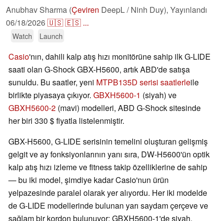
Anubhav Sharma (
Çeviren
DeepL / Ninh Duy),
Yayınlandı
06/18/2026
🇺🇸
🇪🇸
...
Watch
Launch
Casio
'nın, dahili kalp atış hızı monitörüne sahip ilk G-LIDE
saati olan G-Shock GBX-H5600, artık ABD'de satışa
sunuldu. Bu saatler, yeni
MTPB135D serisi saatlerle
ile
birlikte piyasaya çıkıyor.
GBXH5600-1
(siyah) ve
GBXH5600-2
(mavi) modelleri, ABD G-Shock sitesinde
her biri 330 $ fiyatla listelenmiştir.
GBX-H5600, G-LIDE serisinin temelini oluşturan gelişmiş
gelgit ve ay fonksiyonlarının yanı sıra, DW-H5600'ün optik
kalp atış hızı izleme ve fitness takip özelliklerine de sahip
— bu iki model, şimdiye kadar Casio'nun ürün
yelpazesinde paralel olarak yer alıyordu. Her iki modelde
de G-LIDE modellerinde bulunan yarı saydam çerçeve ve
sağlam bir kordon bulunuyor; GBXH5600-1'de siyah,