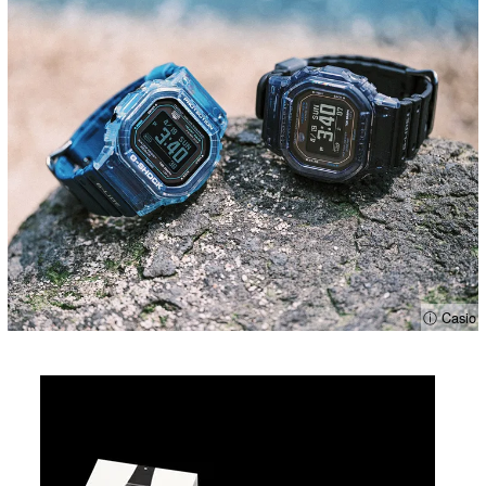
ⓘ Casio