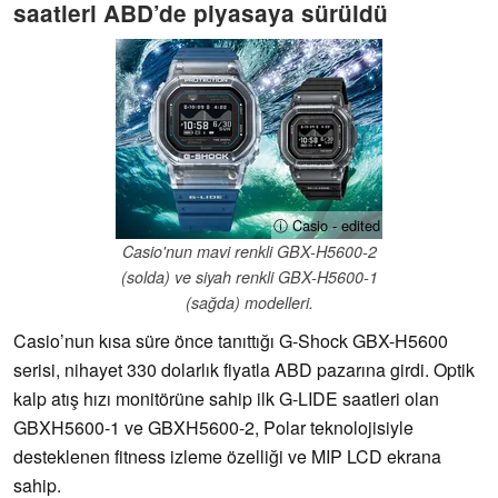
saatleri ABD’de piyasaya sürüldü
ⓘ Casio - edited
Casio'nun mavi renkli GBX-H5600-2
(solda) ve siyah renkli GBX-H5600-1
(sağda) modelleri.
Casio’nun kısa süre önce tanıttığı G-Shock GBX-H5600
serisi, nihayet 330 dolarlık fiyatla ABD pazarına girdi. Optik
kalp atış hızı monitörüne sahip ilk G-LIDE saatleri olan
GBXH5600-1 ve GBXH5600-2, Polar teknolojisiyle
desteklenen fitness izleme özelliği ve MIP LCD ekrana
sahip.