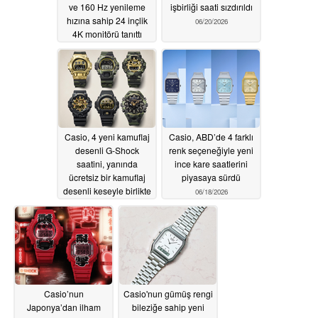
ve 160 Hz yenileme
işbirliği saati sızdırıldı
hızına sahip 24 inçlik
06/20/2026
4K monitörü tanıttı
06/22/2026
Casio, 4 yeni kamuflaj
Casio, ABD’de 4 farklı
desenli G-Shock
renk seçeneğiyle yeni
saatini, yanında
ince kare saatlerini
ücretsiz bir kamuflaj
piyasaya sürdü
desenli keseyle birlikte
06/18/2026
ABD pazarına sunuyor
06/19/2026
Casio’nun
Casio'nun gümüş rengi
Japonya’dan ilham
bileziğe sahip yeni