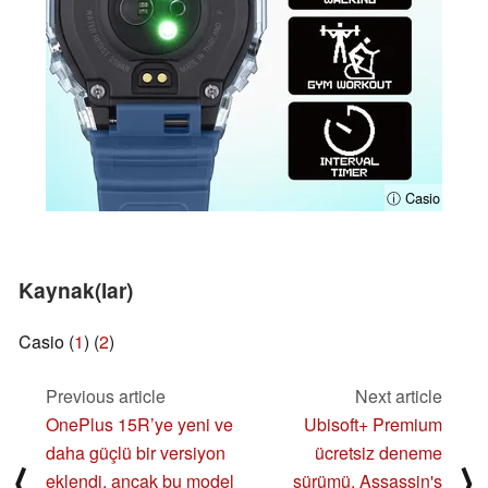
ⓘ Casio
Kaynak(lar)
Casio (
1
) (
2
)
Previous article
Next article
OnePlus 15R’ye yeni ve
Ubisoft+ Premium
daha güçlü bir versiyon
ücretsiz deneme
⟨
⟩
eklendi, ancak bu model
sürümü, Assassin's