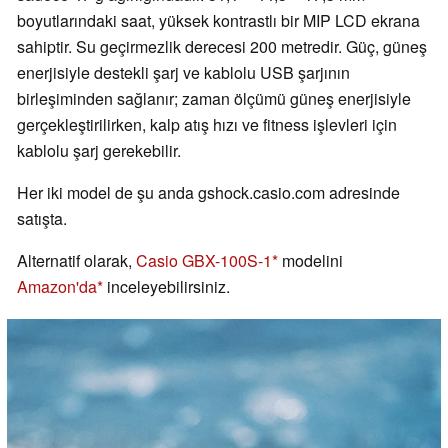
boyutlarındaki saat, yüksek kontrastlı bir MIP LCD ekrana
sahiptir. Su geçirmezlik derecesi 200 metredir. Güç, güneş
enerjisiyle destekli şarj ve kablolu USB şarjının
birleşiminden sağlanır; zaman ölçümü güneş enerjisiyle
gerçekleştirilirken, kalp atış hızı ve fitness işlevleri için
kablolu şarj gerekebilir.
Her iki model de şu anda gshock.casio.com adresinde
satışta.
Alternatif olarak,
Casio GBX-100S-1
modelini
Amazon'da
inceleyebilirsiniz.