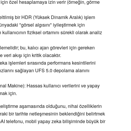
ı için özel hesaplamaya izin verir (örneğin, görme
.
eltilmiş bir HDR (Yüksek Dinamik Aralık) işlem
ünyadaki "görsel algısını" iyileştirmek için
kullanıcının fiziksel ortamını sürekli olarak analiz
elidir; bu, kalıcı ajan görevleri için gereken
veri akışı için kritik olacaktır.
ka işlemleri sırasında performans kesintilerini
ızlarını sağlayan UFS 5.0 depolama alanını
al Makine): Hassas kullanıcı verilerini ve yapay
mak için.
geliştirme aşamasında olduğunu, nihai özelliklerin
nraki bir tarihte netleşmesinin beklendiğini belirtmek
AI telefonu, mobil yapay zeka bilişiminde büyük bir