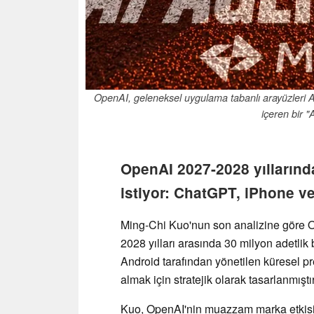
OpenAI, geleneksel uygulama tabanlı arayüzleri AI
içeren bir "A
OpenAI 2027-2028 yıllarınd
istiyor: ChatGPT, iPhone ve
Ming-Chi Kuo'nun son analizine göre O
2028 yılları arasında 30 milyon adetlik 
Android tarafından yönetilen küresel pr
almak için stratejik olarak tasarlanmıştır
Kuo, OpenAI'nin muazzam marka etkisin