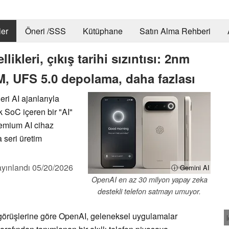
er
Öneri /SSS
Kütüphane
Satın Alma Rehberi
kleri, çıkış tarihi sızıntısı: 2nm
 UFS 5.0 depolama, daha fazlası
ri AI ajanlarıyla
k SoC içeren bir "AI"
 premium AI cihaz
 seri üretim
yınlandı
05/20/2026
ⓘ Gemini AI
OpenAI en az 30 milyon yapay zeka
destekli telefon satmayı umuyor.
 görüşlerine göre OpenAI, geleneksel uygulamalar