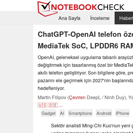
Ana Sayfa
İnceleme
Haberl
ChatGPT-OpenAI telefon özelli
MediaTek SoC, LPDDR6 RAM,
OpenAI, geleneksel uygulama tabanlı arayüzle
değiştirmek için tasarlanmış özel bir MediaTe
akıllı telefon geliştiriyor. Son bilgilere göre,
pazarını ele geçirmek için 2027'nin başlarında
hedefleniyor.
Martin Filipov (
Çeviren
DeepL / Ninh Duy),
Ya
🇺🇸
🇩🇪
...
Gadget
AI
Smartphone
Android
iPhone
Sektör analisti Ming-Chi Kuo'nun yeni