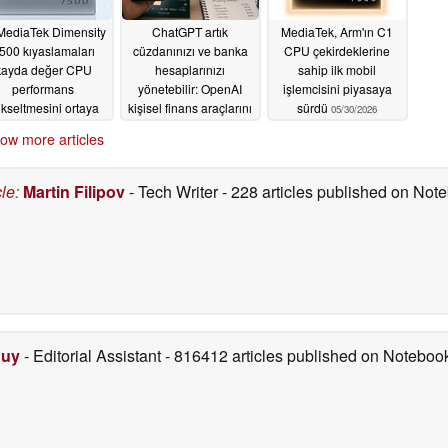
 MediaTek Dimensity
ChatGPT artık
MediaTek, Arm'ın C1
500 kıyaslamaları
cüzdanınızı ve banka
CPU çekirdeklerine
kayda değer CPU
hesaplarınızı
sahip ilk mobil
performans
yönetebilir: OpenAI
işlemcisini piyasaya
kseltmesini ortaya
kişisel finans araçlarını
sürdü
05/30/2026
koyuyor
tanıttı
05/31/2026
05/30/2026
ow more articles
cle
:
Martin Filipov
- Tech Writer
- 228 articles published on No
Duy
- Editorial Assistant
- 816412 articles published on Notebo