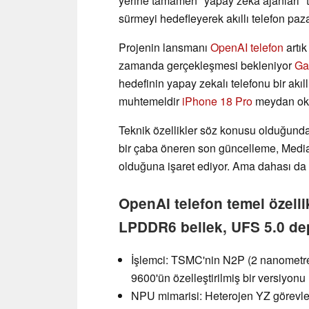
yerine tamamen "yapay zeka ajanları" ta
sürmeyi hedefleyerek akıllı telefon pazar
Projenin lansmanı
OpenAI telefon
artık
zamanda gerçekleşmesi bekleniyor
Ga
hedefinin yapay zekalı telefonu bir akı
muhtemeldir
iPhone 18 Pro
meydan ok
Teknik özellikler söz konusu olduğund
bir çaba öneren son güncelleme, MediaT
olduğuna işaret ediyor. Ama dahası da 
OpenAI telefon temel özelli
LPDDR6 bellek, UFS 5.0 d
İşlemci: TSMC'nin N2P (2 nanometre
9600'ün özelleştirilmiş bir versiyonu
NPU mimarisi: Heterojen YZ görevleri