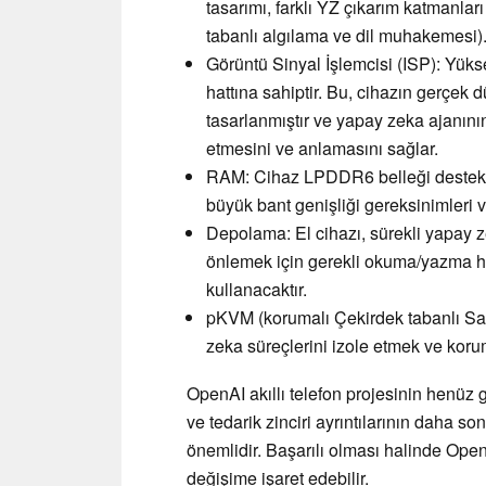
tasarımı, farklı YZ çıkarım katmanlar
tabanlı algılama ve dil muhakemesi)
Görüntü Sinyal İşlemcisi (ISP): Yüks
hattına sahiptir. Bu, cihazın gerçek d
tasarlanmıştır ve yapay zeka ajanının 
etmesini ve anlamasını sağlar.
RAM: Cihaz LPDDR6 belleği desteklem
büyük bant genişliği gereksinimleri ve 
Depolama: El cihazı, sürekli yapay ze
önlemek için gerekli okuma/yazma h
kullanacaktır.
pKVM (korumalı Çekirdek tabanlı San
zeka süreçlerini izole etmek ve koru
OpenAI akıllı telefon projesinin henüz 
ve tedarik zinciri ayrıntılarının daha so
önemlidir. Başarılı olması halinde Open
değişime işaret edebilir.