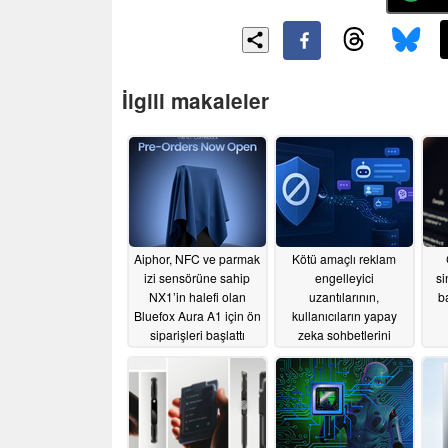
İlgili makaleler
Aiphor, NFC ve parmak
Kötü amaçlı reklam
izi sensörüne sahip
engelleyici
si
NX1’in halefi olan
uzantılarının,
b
Bluefox Aura A1 için ön
kullanıcıların yapay
siparişleri başlattı
zeka sohbetlerini
gizlice okuduğu ortaya
07/15/2026
çıktı
06/30/2026