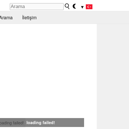
▼
Arama
İletişim
loading failed!
loading failed!