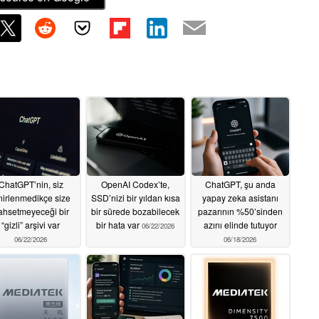
ChatGPT’nin, siz
OpenAI Codex’te,
ChatGPT, şu anda
nirlenmedikçe size
SSD’nizi bir yıldan kısa
yapay zeka asistanı
ahsetmeyeceği bir
bir sürede bozabilecek
pazarının %50’sinden
“gizli” arşivi var
bir hata var
azını elinde tutuyor
06/22/2026
06/22/2026
06/18/2026