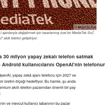
ⓘ Ming-Chi Kuo
 ajanlarıyla değiştirmek için tasarlanmış özel bir MediaTek SoC
I" akıllı telefon geliştiriyor.
a 30 milyon yapay zekalı telefon satmak
 Android kullanıcılarını OpenAI'nin telefonun
penAI, yapay zekâ ajanı telefonu için 2027 ve
bir üretim ölçeği hedefliyor. Bu hamle, şu anda
emium akıllı telefon pazarından önemli bir pay
.
in ve mevcut kullanıcı tabanının bu pazar