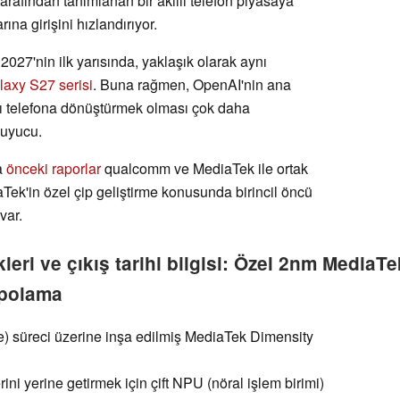
rafından tanımlanan bir akıllı telefon piyasaya
ına girişini hızlandırıyor.
 2027'nin ilk yarısında, yaklaşık olarak aynı
laxy S27 serisi
. Buna rağmen, OpenAI'nin ana
llı telefona dönüştürmek olması çok daha
uyucu.
a
önceki raporlar
qualcomm ve MediaTek ile ortak
ek'in özel çip geliştirme konusunda birincil öncü
var.
kleri ve çıkış tarihi bilgisi: Özel 2nm Media
epolama
) süreci üzerine inşa edilmiş MediaTek Dimensity
ni yerine getirmek için çift NPU (nöral işlem birimi)