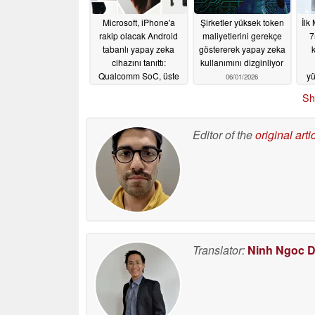
Microsoft, iPhone'a
Şirketler yüksek token
İlk
rakip olacak Android
maliyetlerini gerekçe
7
tabanlı yapay zeka
göstererek yapay zeka
cihazını tanıttı:
kullanımını dizginliyor
Qualcomm SoC, üste
yü
06/01/2026
bakan kamera, küçük
Sh
ekran, 5G
06/03/2026
Editor of the
original arti
Translator:
Ninh Ngoc 