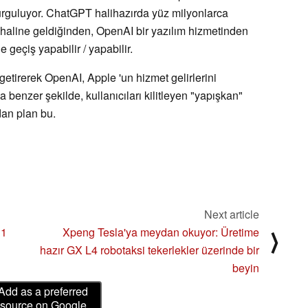
rguluyor. ChatGPT halihazırda yüz milyonlarca
raç haline geldiğinden, OpenAI bir yazılım hizmetinden
e geçiş yapabilir / yapabilir.
getirerek OpenAI, Apple 'un hizmet gelirlerini
 benzer şekilde, kullanıcıları kilitleyen "yapışkan"
dan plan bu.
Next article
11
Xpeng Tesla'ya meydan okuyor: Üretime
⟩
hazır GX L4 robotaksi tekerlekler üzerinde bir
beyin
Add as a preferred
source on Google