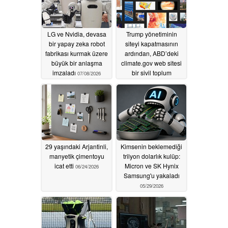
LG ve Nvidia, devasa
Trump yönetiminin
bir yapay zeka robot
siteyi kapatmasının
fabrikası kurmak üzere
ardından, ABD’deki
büyük bir anlaşma
climate.gov web sitesi
imzaladı
bir sivil toplum
07/08/2026
kuruluşu tarafından
yeniden yayına alındı
06/24/2026
29 yaşındaki Arjantinli,
Kimsenin beklemediği
manyetik çimentoyu
trilyon dolarlık kulüp:
icat etti
Micron ve SK Hynix
06/24/2026
Samsung'u yakaladı
05/29/2026