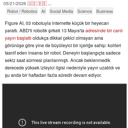
05/21/2026
🇺🇸
🇩🇪
...
Robot / Robotics
AI
Social Media
Science
Business
Figure AI, 03 robotuyla internette küçük bir heyecan
yarattı. ABD'li robotik şirketi 13 Mayıs'ta
adresinde bir canlı
yayın başlattı
oldukça dikkat çekici olmayan ama
görünüşe göre yine de büyüleyici bir içeriğe sahip: kolileri
tasnif eden insansı bir robot. Deneyin başlangıçta sadece
sekiz saat sürmesi planlanmıştı. Ancak beklenmedik
derecede yüksek izleyici ilgisi nedeniyle yayın uzatıldı ve
şu anda bir haftadan fazla süredir devam ediyor.