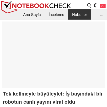
Ana Sayfa
İnceleme
Haberler
...
Öneri /SSS
Kütüphane
Satın Alma Rehberi
Arama
İletişim
Tek kelimeyle büyüleyici: İş başındaki bir
robotun canlı yayını viral oldu