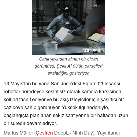
ⓘ Figure AI
Canlı yayından alınan bir ekran
görüntüsü, Şekil AI 03'ün parselleri
sıraladığını gösteriyor.
13 Mayıs'tan bu yana San José'deki Figure 03 insansı
robotlar neredeyse kesintisiz olarak kamera karşısında
kolileri tasnif ediyor ve bu akış izleyiciler için şaşırtıcı bir
cazibeye sahip görünüyor. Yüksek ilgi nedeniyle,
başlangıçta planlanan sekiz saat yerine bir haftadan uzun
bir süredir devam ediyor.
Marius Müller (
Çeviren
DeepL / Ninh Duy),
Yayınlandı