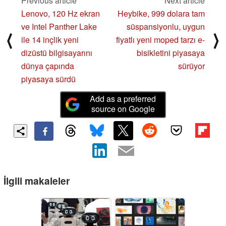
Previous article
Next article
Lenovo, 120 Hz ekran
Heybike, 999 dolara tam
ve Intel Panther Lake
süspansiyonlu, uygun
⟨
⟩
ile 14 inçlik yeni
fiyatlı yeni moped tarzı e-
dizüstü bilgisayarını
bisikletini piyasaya
dünya çapında
sürüyor
piyasaya sürdü
Add as a preferred
source on Google
İlgili makaleler