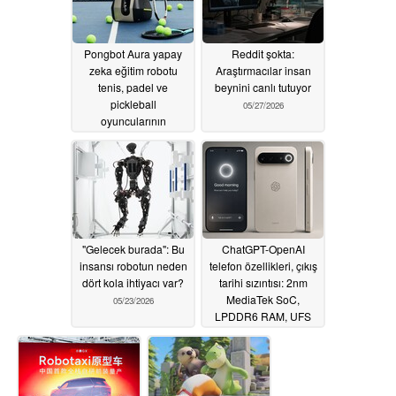
Pongbot Aura yapay
Reddit şokta:
zeka eğitim robotu
Araştırmacılar insan
tenis, padel ve
beynini canlı tutuyor
pickleball
05/27/2026
oyuncularının
uyarlanabilir eğitim
seanslarıyla
gelişmelerine yardımcı
oluyor
05/29/2026
"Gelecek burada": Bu
ChatGPT-OpenAI
insansı robotun neden
telefon özellikleri, çıkış
dört kola ihtiyacı var?
tarihi sızıntısı: 2nm
MediaTek SoC,
05/23/2026
LPDDR6 RAM, UFS
5.0 depolama, daha
fazlası
05/20/2026