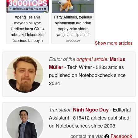
Xpeng Tesla'ya
Party Animals, topluluk
meydan okuyor:
oylamasının ardından
Üretime hazır GX L4
yapay zeka video
robotaksi tekerlekler
yarışmasını iptal etti
üzerinde bir beyin
05/20/2026
Show more articles
05/20/2026
Editor of the
original article
:
Marius
Müller
- Tech Writer
- 5233 articles
published on Notebookcheck
since
2024
Translator:
Ninh Ngoc Duy
- Editorial
Assistant
- 816412 articles published
on Notebookcheck
since 2008
contact me via:
Facebook