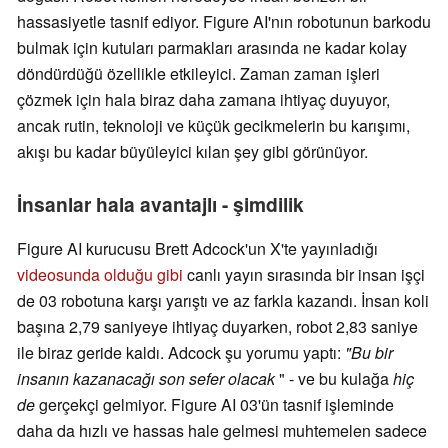
hassasiyetle tasnif ediyor. Figure AI'nın robotunun barkodu
bulmak için kutuları parmakları arasında ne kadar kolay
döndürdüğü özellikle etkileyici. Zaman zaman işleri
çözmek için hala biraz daha zamana ihtiyaç duyuyor,
ancak rutin, teknoloji ve küçük gecikmelerin bu karışımı,
akışı bu kadar büyüleyici kılan şey gibi görünüyor.
İnsanlar hala avantajlı - şimdilik
Figure AI kurucusu Brett Adcock'un X'te yayınladığı
videosunda olduğu gibi
canlı yayın sırasında bir insan işçi
de 03 robotuna karşı yarıştı ve az farkla kazandı. İnsan koli
başına 2,79 saniyeye ihtiyaç duyarken, robot 2,83 saniye
ile biraz geride kaldı. Adcock şu yorumu yaptı:
"Bu bir
insanın kazanacağı son sefer olacak
" - ve bu kulağa
hiç
de
gerçekçi gelmiyor. Figure AI 03'ün tasnif işleminde
daha da hızlı ve hassas hale gelmesi muhtemelen sadece