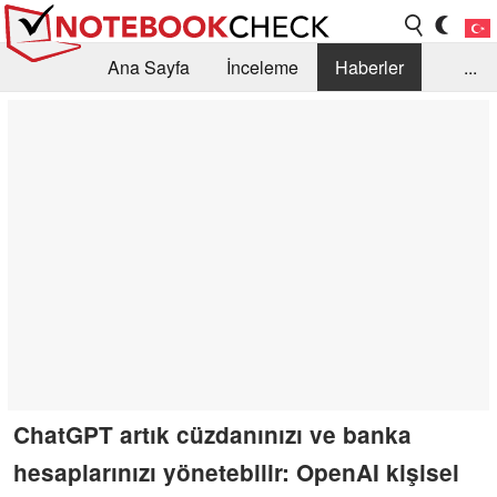
Ana Sayfa
İnceleme
Haberler
...
Öneri /SSS
Kütüphane
Satın Alma Rehberi
Arama
İletişim
ChatGPT artık cüzdanınızı ve banka
hesaplarınızı yönetebilir: OpenAI kişisel