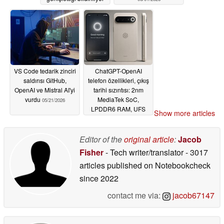
06/02/2026
VS Code tedarik zinciri
ChatGPT-OpenAI
saldırısı GitHub,
telefon özellikleri, çıkış
OpenAI ve Mistral AI'yi
tarihi sızıntısı: 2nm
vurdu
MediaTek SoC,
05/21/2026
LPDDR6 RAM, UFS
Show more articles
5.0 depolama, daha
fazlası
05/20/2026
Editor of the
original article
:
Jacob
Fisher
- Tech writer/translator
- 3017
articles published on Notebookcheck
since 2022
contact me via:
jacob67147