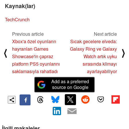
Kaynak(lar)
TechCrunch
Previous article
Next article
Xbox'a özel oyunların
Sıcak gecelere elveda:
hayranları Games
Galaxy Ring ve Galaxy
⟨
⟩
Showcase'in çapraz
Watch artık uyku
platform PS5 oyunlarını
sırasında klimayı
saklamasıyla rahatladı
ayarlayabiliyor
Add as a preferred
source on Google
İlgili makaleler