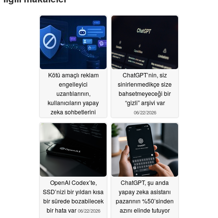
Kötü amaçlı reklam
ChatGPT’nin, siz
engelleyici
sinirlenmedikçe size
uzantılarının,
bahsetmeyeceği bir
kullanıcıların yapay
“gizli” arşivi var
zeka sohbetlerini
06/22/2026
gizlice okuduğu ortaya
çıktı
06/30/2026
OpenAI Codex’te,
ChatGPT, şu anda
SSD’nizi bir yıldan kısa
yapay zeka asistanı
bir sürede bozabilecek
pazarının %50’sinden
bir hata var
azını elinde tutuyor
06/22/2026