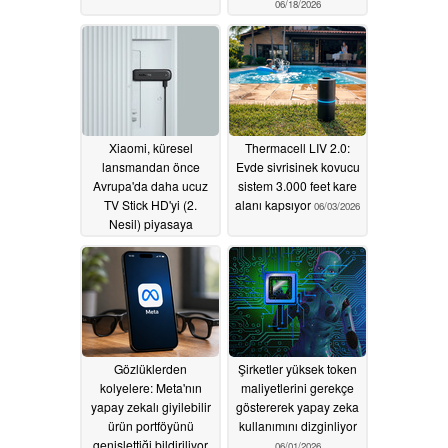
06/18/2026
Xiaomi, küresel
Thermacell LIV 2.0:
lansmandan önce
Evde sivrisinek kovucu
Avrupa'da daha ucuz
sistem 3.000 feet kare
TV Stick HD'yi (2.
alanı kapsıyor
06/03/2026
Nesil) piyasaya
sürüyor
06/03/2026
Gözlüklerden
Şirketler yüksek token
kolyelere: Meta'nın
maliyetlerini gerekçe
yapay zekalı giyilebilir
göstererek yapay zeka
ürün portföyünü
kullanımını dizginliyor
genişlettiği bildiriliyor
06/01/2026