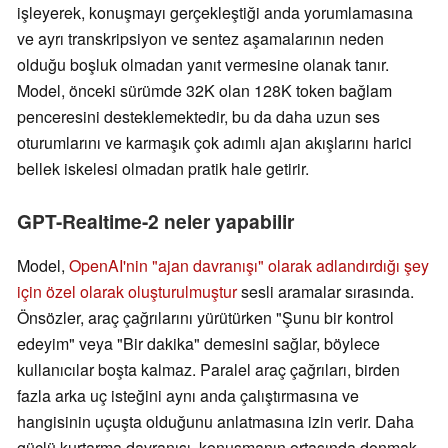
işleyerek, konuşmayı gerçekleştiği anda yorumlamasına
ve ayrı transkripsiyon ve sentez aşamalarının neden
olduğu boşluk olmadan yanıt vermesine olanak tanır.
Model, önceki sürümde 32K olan 128K token bağlam
penceresini desteklemektedir, bu da daha uzun ses
oturumlarını ve karmaşık çok adımlı ajan akışlarını harici
bellek iskelesi olmadan pratik hale getirir.
GPT-Realtime-2 neler yapabilir
Model,
OpenAI'nin "ajan davranışı" olarak adlandırdığı şey
için özel olarak oluşturulmuştur
sesli aramalar sırasında.
Önsözler, araç çağrılarını yürütürken "Şunu bir kontrol
edeyim" veya "Bir dakika" demesini sağlar, böylece
kullanıcılar boşta kalmaz. Paralel araç çağrıları, birden
fazla arka uç isteğini aynı anda çalıştırmasına ve
hangisinin uçuşta olduğunu anlatmasına izin verir. Daha
güçlü kurtarma davranışı, konuşmanın ortasında donmak