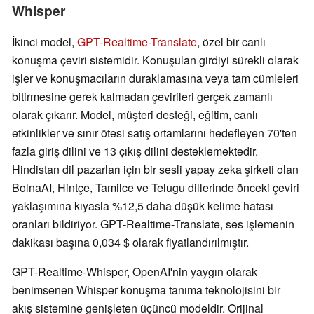
Whisper
İkinci model,
GPT-Realtime-Translate
, özel bir canlı
konuşma çeviri sistemidir. Konuşulan girdiyi sürekli olarak
işler ve konuşmacıların duraklamasına veya tam cümleleri
bitirmesine gerek kalmadan çevirileri gerçek zamanlı
olarak çıkarır. Model, müşteri desteği, eğitim, canlı
etkinlikler ve sınır ötesi satış ortamlarını hedefleyen 70'ten
fazla giriş dilini ve 13 çıkış dilini desteklemektedir.
Hindistan dil pazarları için bir sesli yapay zeka şirketi olan
BolnaAI, Hintçe, Tamilce ve Telugu dillerinde önceki çeviri
yaklaşımına kıyasla %12,5 daha düşük kelime hatası
oranları bildiriyor. GPT-Realtime-Translate, ses işlemenin
dakikası başına 0,034 $ olarak fiyatlandırılmıştır.
GPT-Realtime-Whisper, OpenAI'nin yaygın olarak
benimsenen Whisper konuşma tanıma teknolojisini bir
akış sistemine genişleten üçüncü modeldir. Orijinal