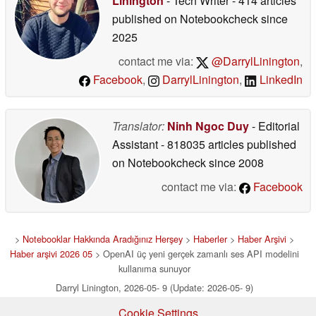
Linington
- Tech Writer
- 414 articles
published on Notebookcheck
since
2025
contact me via:
@DarrylLinington
,
Facebook
,
DarrylLinington
,
LinkedIn
Translator:
Ninh Ngoc Duy
- Editorial
Assistant
- 818035 articles published
on Notebookcheck
since 2008
contact me via:
Facebook
>
Notebooklar Hakkında Aradığınız Herşey
>
Haberler
>
Haber Arşivi
>
Haber arşivi 2026 05
> OpenAI üç yeni gerçek zamanlı ses API modelini
kullanıma sunuyor
Darryl Linington, 2026-05- 9 (Update: 2026-05- 9)
Cookie Settings