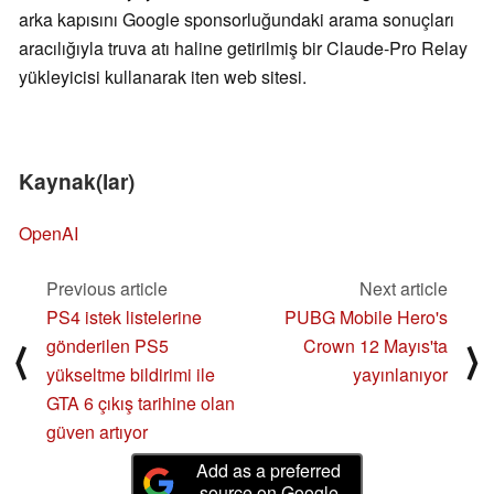
arka kapısını Google sponsorluğundaki arama sonuçları
aracılığıyla truva atı haline getirilmiş bir Claude-Pro Relay
yükleyicisi kullanarak iten web sitesi.
Kaynak(lar)
OpenAI
Previous article
Next article
PS4 istek listelerine
PUBG Mobile Hero's
gönderilen PS5
Crown 12 Mayıs'ta
⟨
⟩
yükseltme bildirimi ile
yayınlanıyor
GTA 6 çıkış tarihine olan
güven artıyor
Add as a preferred
source on Google