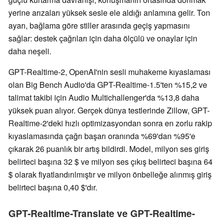
yerine arızaları yüksek sesle ele aldığı anlamına gelir. Ton
ayarı, bağlama göre stiller arasında geçiş yapmasını
sağlar: destek çağrıları için daha ölçülü ve onaylar için
daha neşeli.
GPT-Realtime-2, OpenAI'nin sesli muhakeme kıyaslaması
olan Big Bench Audio'da GPT-Realtime-1.5'ten %15,2 ve
talimat takibi için Audio Multichallenger'da %13,8 daha
yüksek puan alıyor. Gerçek dünya testlerinde Zillow, GPT-
Realtime-2'deki hızlı optimizasyondan sonra en zorlu rakip
kıyaslamasında çağrı başarı oranında %69'dan %95'e
çıkarak 26 puanlık bir artış bildirdi. Model, milyon ses giriş
belirteci başına 32 $ ve milyon ses çıkış belirteci başına 64
$ olarak fiyatlandırılmıştır ve milyon önbelleğe alınmış giriş
belirteci başına 0,40 $'dır.
GPT-Realtime-Translate ve GPT-Realtime-