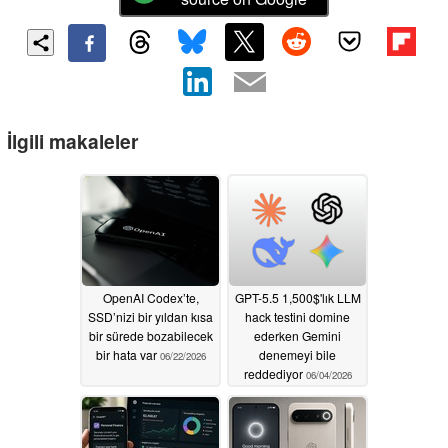
İlgili makaleler
OpenAI Codex’te,
GPT-5.5 1,500$'lık LLM
SSD’nizi bir yıldan kısa
hack testini domine
bir sürede bozabilecek
ederken Gemini
bir hata var
denemeyi bile
06/22/2026
reddediyor
06/04/2026