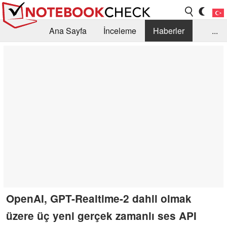
Ana Sayfa
İnceleme
Haberler
...
Öneri /SSS
Kütüphane
Satın Alma Rehberi
Arama
İletişim
OpenAI, GPT-Realtime-2 dahil olmak
üzere üç yeni gerçek zamanlı ses API