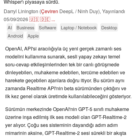
Whisper'ı piyasaya sürdü.
Darryl Linington (
Çeviren
DeepL / Ninh Duy),
Yayınlandı
05/09/2026
🇺🇸
🇩🇪
...
AI
Business
Software
Laptop / Notebook
Desktop
Android
Apple
OpenAI, API'si aracılığıyla üç yeni gerçek zamanlı ses
modelini kullanıma sunarak, sesli yapay zekayı temel
soru-cevap etkileşimlerinden tek bir canlı görüşmede
dinleyebilen, muhakeme edebilen, tercüme edebilen ve
harekete geçebilen ajanlara doğru itiyor. Bu sürüm aynı
zamanda Realtime API'nin beta sürümünden çıktığını ve
ilk kez genel olarak üretimde kullanılabileceğini gösteriyor.
Sürümün merkezinde OpenAI'nin GPT-5 sınıfı muhakeme
üzerine inşa edilmiş ilk ses modeli olan GPT-Realtime-2
yer alıyor. Çoğu ses sisteminin dayandığı adım adım
mimarinin aksine, GPT-Realtime-2 sesi sürekli bir akışta