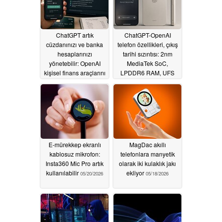
ChatGPT artık
ChatGPT-OpenAI
cüzdanınızı ve banka
telefon özellikleri, çıkış
hesaplarınızı
tarihi sızıntısı: 2nm
yönetebilir: OpenAI
MediaTek SoC,
kişisel finans araçlarını
LPDDR6 RAM, UFS
tanıttı
5.0 depolama, daha
05/30/2026
fazlası
05/20/2026
E-mürekkep ekranlı
MagDac akıllı
kablosuz mikrofon:
telefonlara manyetik
Insta360 Mic Pro artık
olarak iki kulaklık jakı
kullanılabilir
ekliyor
05/20/2026
05/18/2026