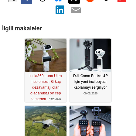
İlgili makaleler
Insta360 Luna Ultra
DJI, Osmo Pocket 4P
incelemesi: Birkaç
için yeni inci beyazı
dezavantajı olan
kaplamayı sergiliyor
olağanüstü bir cep
06/02/2026
kamerası
07/12/2026