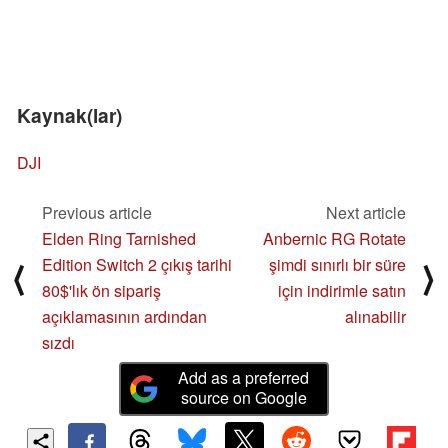
Kaynak(lar)
DJI
Previous article
Next article
Elden Ring Tarnished
Anbernic RG Rotate
Edition Switch 2 çıkış tarihi
şimdi sınırlı bir süre
⟨
⟩
80$'lık ön sipariş
için indirimle satın
açıklamasının ardından
alınabilir
sızdı
Add as a preferred
source on Google