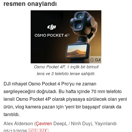
resmen onaylandı
ⓘ DJI
Osmo Pocket 4P, 1 inçlik bir birincil
lens ve 3 telefoto lense sahiptir.
DJI nihayet Osmo Pocket 4 Pro'yu ne zaman
sergileyeceğini doğruladı. Bu hafta içinde 70 mm telefoto
lensli Osmo Pocket 4P olarak piyasaya sürülecek olan yeni
ürün, vlog kamera pazarı için 'yeni bir başyapıt' olarak da
tanıtıldı.
Alex Alderson (
Çeviren
DeepL / Ninh Duy),
Yayınlandı
05/12/2026
🇺🇸
🇩🇪
...