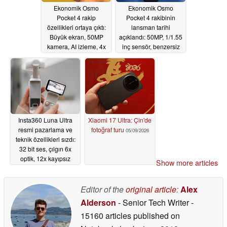
Ekonomik Osmo
Ekonomik Osmo
Pocket 4 rakip
Pocket 4 rakibinin
özellikleri ortaya çıktı:
lansman tarihi
Büyük ekran, 50MP
açıklandı: 50MP, 1/1.55
kamera, AI izleme, 4x
inç sensör, benzersiz
zoom, 64GB depolama
ekran tasarımı
bekleniyor
05/13/2026
05/11/2026
Insta360 Luna Ultra
Xiaomi 17 Ultra: Çin'de
resmi pazarlama ve
fotoğraf turu
05/09/2026
teknik özellikleri sızdı:
32 bit ses, çılgın 6x
optik, 12x kayıpsız
Show more articles
yakınlaştırma ortaya
çıktı
05/10/2026
Editor of the
original article
:
Alex
Alderson
- Senior Tech Writer
-
15160 articles published on