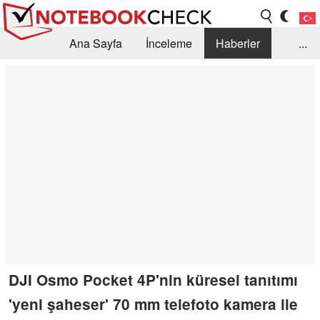
Ana Sayfa
İnceleme
Haberler
...
Öneri /SSS
Kütüphane
Satın Alma Rehberi
Arama
İletişim
DJI Osmo Pocket 4P'nin küresel tanıtımı
'yeni şaheser' 70 mm telefoto kamera ile