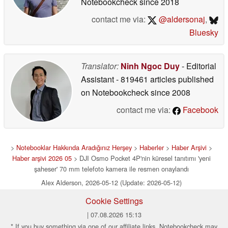
Notebookcheck
since 2018
contact me via:
@aldersonaj
,
Bluesky
Translator:
Ninh Ngoc Duy
- Editorial
Assistant
- 819461 articles published
on Notebookcheck
since 2008
contact me via:
Facebook
>
Notebooklar Hakkında Aradığınız Herşey
>
Haberler
>
Haber Arşivi
>
Haber arşivi 2026 05
> DJI Osmo Pocket 4P'nin küresel tanıtımı 'yeni
şaheser' 70 mm telefoto kamera ile resmen onaylandı
Alex Alderson, 2026-05-12 (Update: 2026-05-12)
Cookie Settings
| 07.08.2026 15:13
* If you buy something via one of our affiliate links, Notebookcheck may