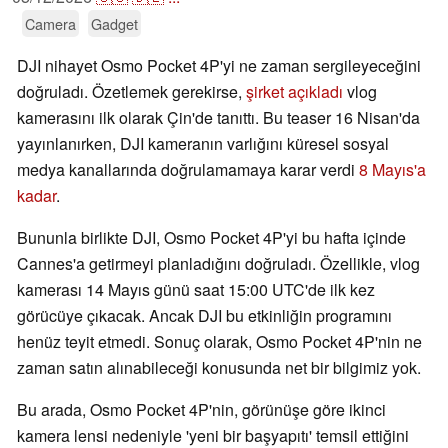
Camera
Gadget
DJI nihayet Osmo Pocket 4P'yi ne zaman sergileyeceğini
doğruladı. Özetlemek gerekirse,
şirket açıkladı
vlog
kamerasını ilk olarak Çin'de tanıttı. Bu teaser 16 Nisan'da
yayınlanırken, DJI kameranın varlığını küresel sosyal
medya kanallarında doğrulamamaya karar verdi
8 Mayıs'a
kadar
.
Bununla birlikte DJI, Osmo Pocket 4P'yi bu hafta içinde
Cannes'a getirmeyi planladığını doğruladı. Özellikle, vlog
kamerası 14 Mayıs günü saat 15:00 UTC'de ilk kez
görücüye çıkacak. Ancak DJI bu etkinliğin programını
henüz teyit etmedi. Sonuç olarak, Osmo Pocket 4P'nin ne
zaman satın alınabileceği konusunda net bir bilgimiz yok.
Bu arada, Osmo Pocket 4P'nin, görünüşe göre ikinci
kamera lensi nedeniyle 'yeni bir başyapıtı' temsil ettiğini