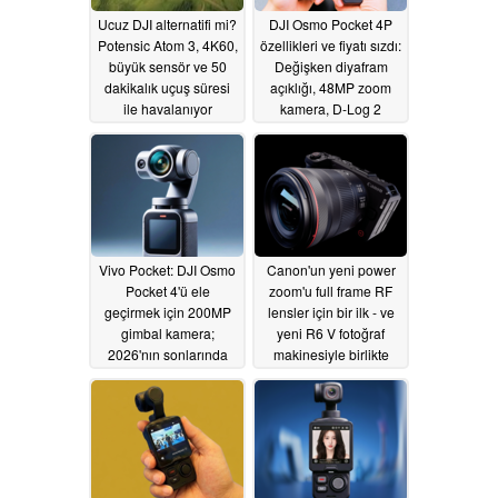
Ucuz DJI alternatifi mi?
DJI Osmo Pocket 4P
Potensic Atom 3, 4K60,
özellikleri ve fiyatı sızdı:
büyük sensör ve 50
Değişken diyafram
dakikalık uçuş süresi
açıklığı, 48MP zoom
ile havalanıyor
kamera, D-Log 2
05/29/2026
05/17/2026
Vivo Pocket: DJI Osmo
Canon'un yeni power
Pocket 4'ü ele
zoom'u full frame RF
geçirmek için 200MP
lensler için bir ilk - ve
gimbal kamera;
yeni R6 V fotoğraf
2026'nın sonlarında
makinesiyle birlikte
piyasaya sürülecek
geliyor
05/14/2026
05/15/2026