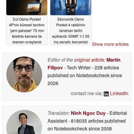
DJI Osmo Pocket
Ekonomik Osmo
4P'nin küresel tanıtımı
Pocket 4 rakibinin
'yeni şaheser' 70 mm
lansman tarihi
telefoto kamera ile
açıklandı: 50MP, 1/1.55
resmen onaylandı
inç sensör, benzersiz
Show more articles
ekran tasarımı
05/12/2026
bekleniyor
05/11/2026
Editor of the
original article
:
Martin
Filipov
- Tech Writer
- 228 articles
published on Notebookcheck
since
2026
contact me via:
LinkedIn
Translator:
Ninh Ngoc Duy
- Editorial
Assistant
- 818035 articles published
on Notebookcheck
since 2008