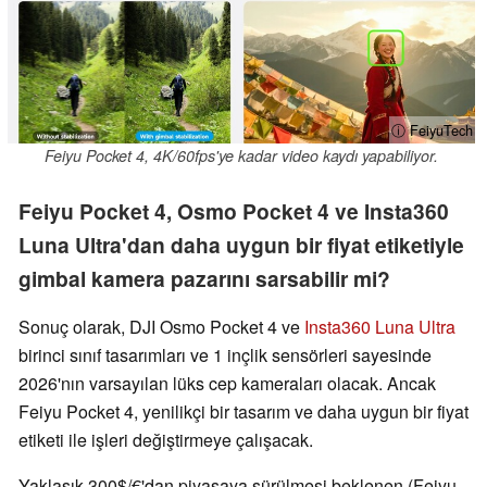
ⓘ FeiyuTech
Feiyu Pocket 4, 4K/60fps'ye kadar video kaydı yapabiliyor.
Feiyu Pocket 4, Osmo Pocket 4 ve Insta360
Luna Ultra'dan daha uygun bir fiyat etiketiyle
gimbal kamera pazarını sarsabilir mi?
Sonuç olarak, DJI Osmo Pocket 4 ve
Insta360 Luna Ultra
birinci sınıf tasarımları ve 1 inçlik sensörleri sayesinde
2026'nın varsayılan lüks cep kameraları olacak. Ancak
Feiyu Pocket 4, yenilikçi bir tasarım ve daha uygun bir fiyat
etiketi ile işleri değiştirmeye çalışacak.
Yaklaşık 300$/€'dan piyasaya sürülmesi beklenen (Feiyu