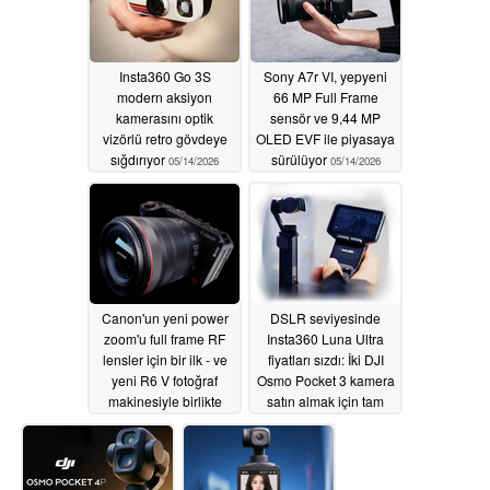
Insta360 Go 3S
Sony A7r VI, yepyeni
modern aksiyon
66 MP Full Frame
kamerasını optik
sensör ve 9,44 MP
vizörlü retro gövdeye
OLED EVF ile piyasaya
sığdırıyor
sürülüyor
05/14/2026
05/14/2026
Canon'un yeni power
DSLR seviyesinde
zoom'u full frame RF
Insta360 Luna Ultra
lensler için bir ilk - ve
fiyatları sızdı: İki DJI
yeni R6 V fotoğraf
Osmo Pocket 3 kamera
makinesiyle birlikte
satın almak için tam
geliyor
paket mi?
05/14/2026
05/12/2026