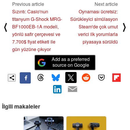
Previous article
Next article
Sızıntı: Casio'nun
Oynaması ücretsiz:
titanyum G-Shock MRG-
Sürükleyici simülasyon
⟨
⟩
BF1000EB-1A modeli,
Steam'de çok umut
yönlü safir çerçevesi ve
verici ilk yorumlarla
7.700$ fiyat etiketi ile
piyasaya sürüldü
gün yüzüne çıkıyor
Add as a preferred
source on Google
İlgili makaleler