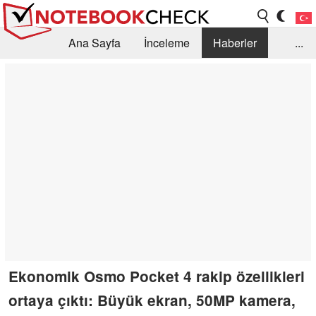
Ana Sayfa
İnceleme
Haberler
...
Öneri /SSS
Kütüphane
Satın Alma Rehberi
Arama
İletişim
Ekonomik Osmo Pocket 4 rakip özellikleri
ortaya çıktı: Büyük ekran, 50MP kamera,