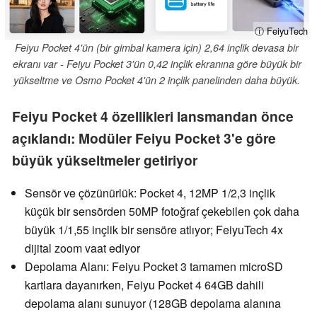
ⓘ FeiyuTech
Feiyu Pocket 4'ün (bir gimbal kamera için) 2,64 inçlik devasa bir
ekranı var - Feiyu Pocket 3'ün 0,42 inçlik ekranına göre büyük bir
yükseltme ve Osmo Pocket 4'ün 2 inçlik panelinden daha büyük.
Feiyu Pocket 4 özellikleri lansmandan önce
açıklandı: Modüler Feiyu Pocket 3'e göre
büyük yükseltmeler getiriyor
Sensör ve çözünürlük: Pocket 4, 12MP 1/2,3 inçlik
küçük bir sensörden 50MP fotoğraf çekebilen çok daha
büyük 1/1,55 inçlik bir sensöre atlıyor; FeiyuTech 4x
dijital zoom vaat ediyor
Depolama Alanı: Feiyu Pocket 3 tamamen microSD
kartlara dayanırken, Feiyu Pocket 4 64GB dahili
depolama alanı sunuyor (128GB depolama alanına