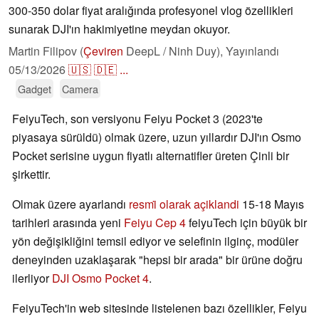
300-350 dolar fiyat aralığında profesyonel vlog özellikleri
sunarak DJI'ın hakimiyetine meydan okuyor.
Martin Filipov (
Çeviren
DeepL / Ninh Duy),
Yayınlandı
05/13/2026
🇺🇸
🇩🇪
...
Gadget
Camera
FeiyuTech, son versiyonu Feiyu Pocket 3 (2023'te
piyasaya sürüldü) olmak üzere, uzun yıllardır DJI'ın Osmo
Pocket serisine uygun fiyatlı alternatifler üreten Çinli bir
şirkettir.
Olmak üzere ayarlandı
resmi̇ olarak açiklandi
15-18 Mayıs
tarihleri arasında yeni
Feiyu Cep 4
feiyuTech için büyük bir
yön değişikliğini temsil ediyor ve selefinin ilginç, modüler
deneyinden uzaklaşarak "hepsi bir arada" bir ürüne doğru
ilerliyor
DJI Osmo Pocket 4
.
FeiyuTech'in web sitesinde listelenen bazı özellikler, Feiyu