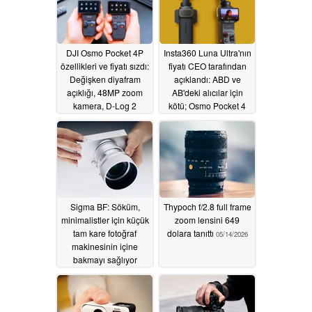
DJI Osmo Pocket 4P
Insta360 Luna Ultra'nın
özellikleri ve fiyatı sızdı:
fiyatı CEO tarafından
Değişken diyafram
açıklandı: ABD ve
açıklığı, 48MP zoom
AB'deki alıcılar için
kamera, D-Log 2
kötü; Osmo Pocket 4
için iyi haber
05/17/2026
05/16/2026
Sigma BF: Söküm,
Thypoch f/2.8 full frame
minimalistler için küçük
zoom lensini 649
tam kare fotoğraf
dolara tanıttı
05/14/2026
makinesinin içine
bakmayı sağlıyor
05/15/2026