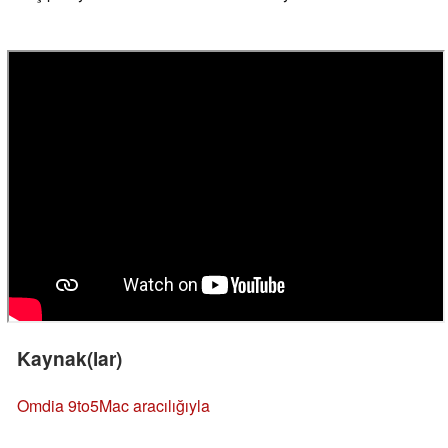
Kaynak(lar)
Omdia
9to5Mac aracılığıyla