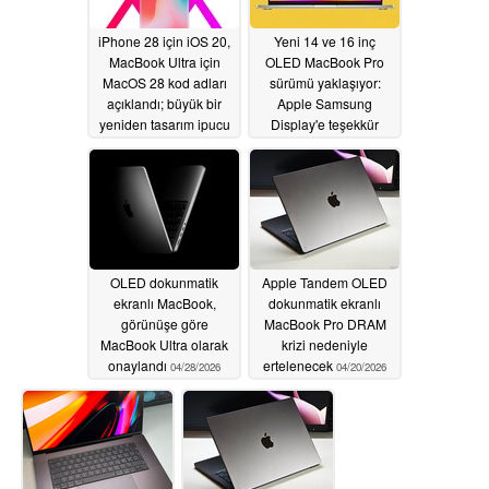
iPhone 28 için iOS 20,
Yeni 14 ve 16 inç
MacBook Ultra için
OLED MacBook Pro
MacOS 28 kod adları
sürümü yaklaşıyor:
açıklandı; büyük bir
Apple Samsung
yeniden tasarım ipucu
Display'e teşekkür
edebilir
06/01/2026
05/21/2026
OLED dokunmatik
Apple Tandem OLED
ekranlı MacBook,
dokunmatik ekranlı
görünüşe göre
MacBook Pro DRAM
MacBook Ultra olarak
krizi nedeniyle
onaylandı
ertelenecek
04/28/2026
04/20/2026