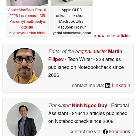
Apple MacBook Pro 16
Apple OLED
2026 İncelemesi - M5
dokunmatik ekranlı
Pro en iyi multimedya
MacBook Ultra,
dizüstü
MacBook Pro'nun
bilgisayarlardan birini
yerini almayacak, daha
Show more articles
daha da iyi hale
pahalı olacağı
getiriyor
söyleniyor
03/10/2026
03/09/2026
Editor of the
original article
:
Martin
Filipov
- Tech Writer
- 228 articles
published on Notebookcheck
since
2026
contact me via:
LinkedIn
Translator:
Ninh Ngoc Duy
- Editorial
Assistant
- 816412 articles published
on Notebookcheck
since 2008
contact me via:
Facebook