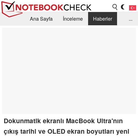
Ana Sayfa
İnceleme
Haberler
...
Öneri /SSS
Kütüphane
Satın Alma Rehberi
Arama
İletişim
Dokunmatik ekranlı MacBook Ultra'nın
çıkış tarihi ve OLED ekran boyutları yeni