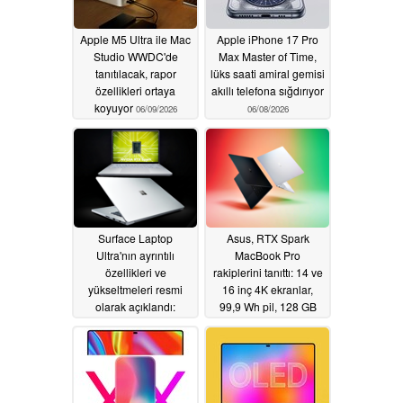
Apple M5 Ultra ile Mac
Apple iPhone 17 Pro
Studio WWDC'de
Max Master of Time,
tanıtılacak, rapor
lüks saati amiral gemisi
özellikleri ortaya
akıllı telefona sığdırıyor
koyuyor
06/09/2026
06/08/2026
Surface Laptop
Asus, RTX Spark
Ultra'nın ayrıntılı
MacBook Pro
özellikleri ve
rakiplerini tanıttı: 14 ve
yükseltmeleri resmi
16 inç 4K ekranlar,
olarak açıklandı:
99,9 Wh pil, 128 GB
Windows 11'li bir
RAM
06/01/2026
MacBook Pro mu?
06/04/2026