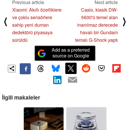
Previous article
Next article
Xiaomi: Akıllı özelliklere
Casio, klasik DW-
ve çoklu sensörlere
5600'ü temel alan
⟨
⟩
sahip yeni duman
inanılmaz derecede
dedektörü piyasaya
havalı bir Gundam
sürüldü
temalı G-Shock yaptı
Add as a preferred
source on Google
İlgili makaleler