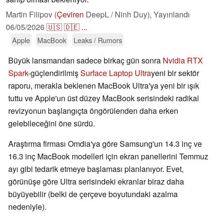
Martin Filipov (
Çeviren
DeepL / Ninh Duy),
Yayınlandı
06/05/2026
🇺🇸
🇩🇪
...
Apple
MacBook
Leaks / Rumors
Büyük lansmandan sadece birkaç gün sonra
Nvidia RTX
Spark
-güçlendirilmiş
Surface Laptop Ultra
yeni bir sektör
raporu, merakla beklenen MacBook Ultra'ya yeni bir ışık
tuttu ve Apple'un üst düzey MacBook serisindeki radikal
revizyonun başlangıçta öngörülenden daha erken
gelebileceğini öne sürdü.
Araştırma firması Omdia'ya göre Samsung'un 14.3 inç ve
16.3 inç MacBook modelleri için ekran panellerini Temmuz
ayı gibi tedarik etmeye başlaması planlanıyor. Evet,
görünüşe göre Ultra serisindeki ekranlar biraz daha
büyüyebilir (belki de çerçeve boyutundaki azalma
nedeniyle).