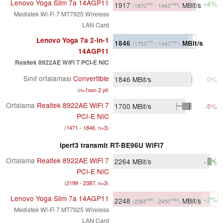
Lenovo Yoga Slim 7a 14AGP11
+4%
1917
MBit/s
min
max
(1870
- 1943
)
Mediatek Wi-Fi 7 MT7925 Wireless
LAN Card
Lenovo Yoga 7a 2-in-1
1846
MBit/s
min
max
(1753
- 1942
)
14AGP11
Realtek 8922AE WiFi 7 PCI-E NIC
Sınıf ortalaması
Convertible
1846
MBit/s
0%
(
n=1son 2 yıl
)
Ortalama
Realtek 8922AE WiFi 7
1700
MBit/s
-8%
PCI-E NIC
(
1471 - 1846, n=3
)
iperf3 transmit RT-BE96U WiFi7
Ortalama
Realtek 8922AE WiFi 7
2264
MBit/s
+3%
PCI-E NIC
(
2199 - 2387, n=3
)
Lenovo Yoga Slim 7a 14AGP11
+2%
2248
MBit/s
min
max
(2065
- 2450
)
Mediatek Wi-Fi 7 MT7925 Wireless
LAN Card