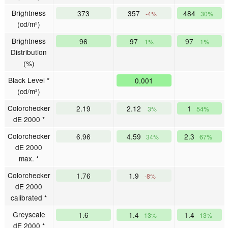
Brightness
373
357
484
-4%
30%
(cd/m²)
Brightness
96
97
97
1%
1%
Distribution
(%)
Black Level *
0.001
(cd/m²)
Colorchecker
2.19
2.12
1
3%
54%
dE 2000 *
Colorchecker
6.96
4.59
2.3
34%
67%
dE 2000
max. *
Colorchecker
1.76
1.9
-8%
dE 2000
calibrated *
Greyscale
1.6
1.4
1.4
13%
13%
dE 2000 *