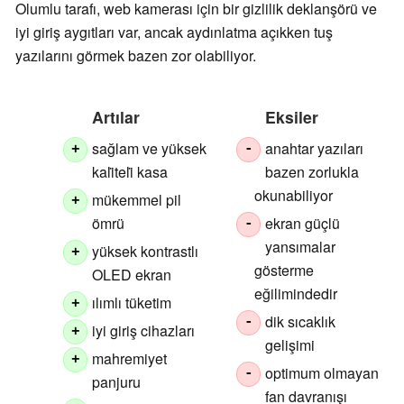
Olumlu tarafı, web kamerası için bir gizlilik deklanşörü ve
iyi giriş aygıtları var, ancak aydınlatma açıkken tuş
yazılarını görmek bazen zor olabiliyor.
Artılar
Eksiler
sağlam ve yüksek
anahtar yazıları
+
-
kali̇teli̇ kasa
bazen zorlukla
okunabiliyor
mükemmel pil
+
ömrü
ekran güçlü
-
yansımalar
yüksek kontrastlı
+
gösterme
OLED ekran
eğilimindedir
ılımlı tüketim
+
dik sıcaklık
-
iyi giriş cihazları
+
gelişimi
mahremiyet
+
optimum olmayan
-
panjuru
fan davranışı