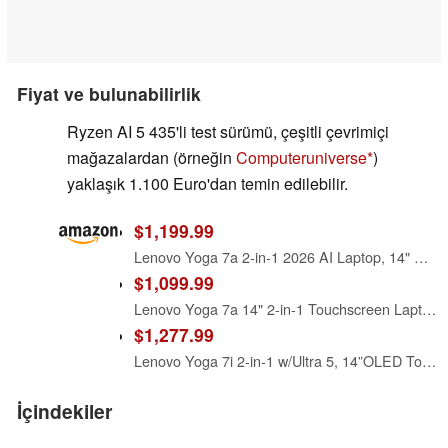
Fiyat ve bulunabilirlik
Ryzen AI 5 435'li test sürümü, çeşitli çevrimiçi
mağazalardan (örneğin
Computeruniverse
)
yaklaşık 1.100 Euro'dan temin edilebilir.
$1,199.99
Lenovo Yoga 7a 2-in-1 2026 AI Laptop, 14" WUXGA OLED Touchscreen, AMD Ryzen AI 5 430, 16GB LPDDR5X RAM, 1TB PCIe SSD, Up to 50 Tops Copilot+ PC, Windows 11 Pro, Backlit KB, Fingerprint, Wi-Fi 7
$1,099.99
Lenovo Yoga 7a 14" 2-in-1 Touchscreen Laptop - AMD Ryzen AI 5 430 Processor, WUXGA OLED, 16GB RAM, 512GB SSD, Win11 Pro, Copilot+ PC, Wi-Fi 7, Finger Print, Long Battery Life, Business & Student
$1,277.99
Lenovo Yoga 7i 2-in-1 w/Ultra 5, 14”OLED Touch,16GB RAM, 1TB SSD, Yoga Pen
İçindekiler