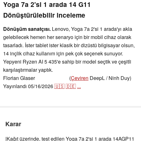
Yoga 7a 2'si 1 arada 14 G11
Dönüştürülebilir inceleme
Dönüşüm sanatçısı.
Lenovo, Yoga 7a 2'si 1 arada'yı akla
gelebilecek hemen her senaryo için bir mobil cihaz olarak
tasarladı. İster tablet ister klasik bir dizüstü bilgisayar olsun,
14 inçlik cihaz kullanım için pek çok seçenek sunuyor.
Yepyeni Ryzen AI 5 435'e sahip bir model seçtik ve çeşitli
karşılaştırmalar yaptık.
Florian Glaser
(
Çeviren
DeepL / Ninh Duy)
,
👁
Florian Glaser
Yayınlandı
05/16/2026
🇺🇸
🇩🇪
...
Karar
|Kağıt üzerinde, test edilen Yoga 7a 2'si 1 arada 14AGP11