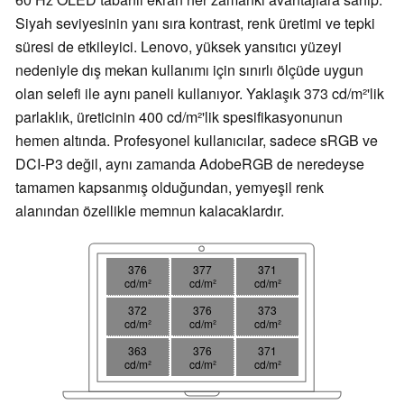
Siyah seviyesinin yanı sıra kontrast, renk üretimi ve tepki
süresi de etkileyici. Lenovo, yüksek yansıtıcı yüzeyi
nedeniyle dış mekan kullanımı için sınırlı ölçüde uygun
olan selefi ile aynı paneli kullanıyor. Yaklaşık 373 cd/m²'lik
parlaklık, üreticinin 400 cd/m²'lik spesifikasyonunun
hemen altında. Profesyonel kullanıcılar, sadece sRGB ve
DCI-P3 değil, aynı zamanda AdobeRGB de neredeyse
tamamen kapsanmış olduğundan, yemyeşil renk
alanından özellikle memnun kalacaklardır.
376
377
371
cd/m²
cd/m²
cd/m²
372
376
373
cd/m²
cd/m²
cd/m²
363
376
371
cd/m²
cd/m²
cd/m²