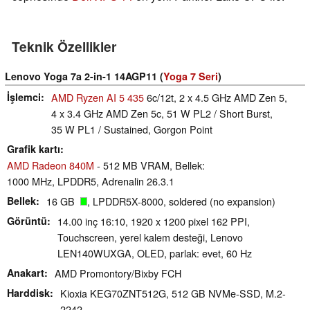
Teknik Özellikler
Lenovo Yoga 7a 2-in-1 14AGP11 (
Yoga 7 Seri
)
İşlemci
AMD Ryzen AI 5 435
6c/12t, 2 x 4.5 GHz AMD Zen 5,
4 x 3.4 GHz AMD Zen 5c, 51 W PL2 / Short Burst,
35 W PL1 / Sustained, Gorgon Point
Grafik kartı
AMD Radeon 840M
- 512 MB VRAM, Bellek:
1000 MHz, LPDDR5, Adrenalin 26.3.1
Bellek
16 GB
, LPDDR5X-8000, soldered (no expansion)
Görüntü
14.00 inç 16:10, 1920 x 1200 pixel 162 PPI,
Touchscreen, yerel kalem desteği, Lenovo
LEN140WUXGA, OLED, parlak: evet, 60 Hz
Anakart
AMD Promontory/Bixby FCH
Harddisk
Kioxia KEG70ZNT512G, 512 GB NVMe-SSD, M.2-
2242