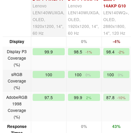
Lenovo
Lenovo
14AKP G10
LEN140WUXGA,
LEN140WUXGA,
LEN140WQ+,
OLED,
OLED,
OLED,
1920x1200, 14",
1920x1200, 14",
2880x1800,
60 Hz
60 Hz
14", 120 Hz
Display
0%
-4%
Display P3
99.9
98.5
98.4
-1%
-2%
Coverage
(%)
sRGB
100
100
100
0%
0%
Coverage
(%)
AdobeRGB
97.5
99.9
87.8
2%
-10%
1998
Coverage
(%)
Response
0%
43%
Times