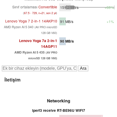
Sınıf ortalaması
Convertible
151.2
MB/s
+68%
(
67.5 - 729, n=21, son 2 yıl
)
Lenovo Yoga 7 2-in-1 14AKP10
91
MB/s
+1%
AMD Ryzen AI 5 340
(AV PRO microSD
128 GB V60)
Lenovo Yoga 7a 2-in-1
90
MB/s
14AGP11
AMD Ryzen AI 5 435
(AV PRO
microSD 128 GB V60)
İletişim
Networking
iperf3 receive RT-BE96U WiFi7