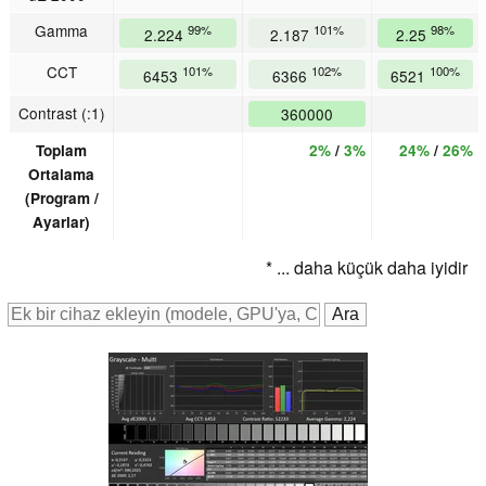
Gamma
99%
101%
98%
2.224
2.187
2.25
CCT
101%
102%
100%
6453
6366
6521
Contrast (:1)
360000
Toplam
2%
/
3%
24%
/
26%
Ortalama
(Program /
Ayarlar)
* ... daha küçük daha iyidir