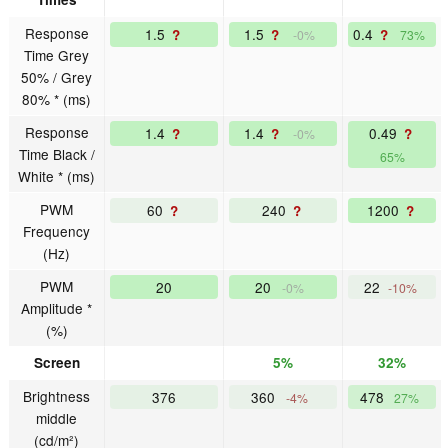
Response
1.5
1.5
0.4
?
?
?
-0%
73%
Time Grey
50% / Grey
80% * (ms)
Response
1.4
1.4
0.49
?
?
?
-0%
Time Black /
65%
White * (ms)
PWM
60
240
1200
?
?
?
Frequency
(Hz)
PWM
20
20
22
-0%
-10%
Amplitude *
(%)
Screen
5%
32%
Brightness
376
360
478
-4%
27%
middle
(cd/m²)