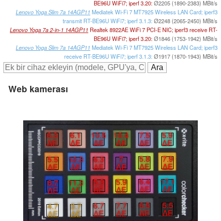
BE96U WiFi7; iperf 3.20:
Ø2205 (1890-2383) MBit/s
Lenovo Yoga Slim 7a 14AGP11
Mediatek Wi-Fi 7 MT7925 Wireless LAN Card; iperf3
transmit RT-BE96U WiFi7; iperf 3.1.3:
Ø2248 (2065-2450) MBit/s
Lenovo Yoga 7a 2-in-1 14AGP11
Realtek 8922AE WiFi 7 PCI-E NIC; iperf3 receive RT-
BE96U WiFi7; iperf 3.20:
Ø1846 (1753-1942) MBit/s
Lenovo Yoga Slim 7a 14AGP11
Mediatek Wi-Fi 7 MT7925 Wireless LAN Card; iperf3
receive RT-BE96U WiFi7; iperf 3.1.3:
Ø1917 (1870-1943) MBit/s
Web kamerası
6.3
6.1
10.5
10.4
7.5
5.9
∆E
∆E
∆E
∆E
∆E
∆E
5.8
7.9
6.3
7
5.5
12.3
∆E
∆E
∆E
∆E
∆E
∆E
6.4
17.1
5.3
5.9
6.7
11.3
∆E
∆E
∆E
∆E
∆E
∆E
6.5
5.5
6.7
7.7
4.7
3.7
∆E
∆E
∆E
∆E
∆E
∆E