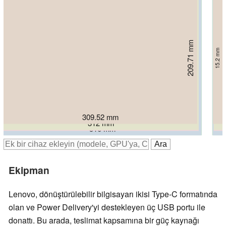
209.71 mm
219.3 mm
15.2 mm
221 mm
13.9 mm
228 mm
228 mm
16.5 mm
15.4 mm
14 mm
309.52 mm
312 mm
312 mm
316 mm
317 mm
Ekipman
Lenovo, dönüştürülebilir bilgisayarı ikisi Type-C formatında
olan ve Power Delivery'yi destekleyen üç USB portu ile
donattı. Bu arada, teslimat kapsamına bir güç kaynağı