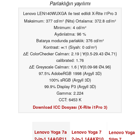
Parlaklığın yayılımı
Lenovo LEN140WUXGA ile test edildi X-Rite i1Pro 3
Maksimum: 377 cd/m² (Nits) Ortalama: 372.8 cd/m²
Minimum: 4 cd/m²
Aydınlatma: 96 %
Batarya modunda parlaklık: 376 cd/m²
Kontrast: ∞:1 (Siyah: 0 cd/m²)
ΔE ColorChecker Calman: 2.19 | ∀{0.5-29.43 Ø4.71}
calibrated: 1.76
ΔE Greyscale Calman: 1.6 | ∀{0.09-98 Ø4.96}
97.5% AdobeRGB 1998 (Argyll 3D)
100% sRGB (Argyll 3D)
99.9% Display P3 (Argyll 3D)
Gamma: 2.224
CCT: 6453 K
Download ICC Dosyası (X-Rite i1Pro 3)
Lenovo Yoga 7a
Lenovo Yoga 7
Lenovo Yoga
2-in-1 14AGP11
2-in-1 14AKP10
Slim 7