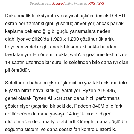
Download your
licensed
rating image as
PNG
/
SVG
Dokunmatik fonksiyonlu ve sayısallaştırıcı destekli OLED
ekran her zamanki gibi iyi sonuçlar veriyor, ancak parlak
kaplama beklendiği gibi güçlü yansımalara neden
olabiliyor ve 2026'da 1.920 x 1.200 çözünürlük artık
heyecan verici değil, ancak bir sonraki nokta bundan
faydalanıyor. En önemli nokta, web'de gezinme testimizde
14 saatin üzerinde bir süre ile selefinden bile daha iyi olan
pil ömrüdür.
Selefinden bahsetmişken, işlemci ne yazık ki eski modele
kıyasla biraz hayal kırıklığı yaratıyor. Ryzen AI 5 435,
genel olarak Ryzen AI 5 340'tan daha hızlı performans
göstermiyor (şaşırtıcı bir şekilde, Radeon 840M bile fark
edilir derecede daha yavaş). 14 inçlik model diğer
disiplinlerde de daha iyi olabilirdi. Örneğin, daha güçlü bir
soğutma sistemi ve daha sessiz fan kontrolü isterdik.