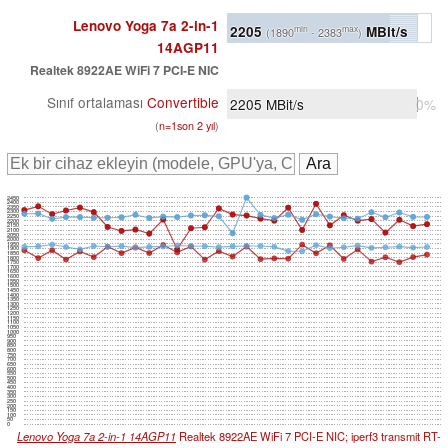
Lenovo Yoga 7a 2-in-1
2205
MBit/s
min
max
(1890
- 2383
)
14AGP11
Realtek 8922AE WiFi 7 PCI-E NIC
Sınıf ortalaması
Convertible
2205
MBit/s
0%
(
n=1son 2 yıl
)
2450
2400
2350
2300
2250
2200
2150
2100
2050
2000
1950
1900
1850
1800
1750
1700
1650
1600
1550
1500
1450
1400
1350
1300
1250
1200
1150
1100
1050
1000
950
900
850
800
750
700
650
600
550
500
450
400
350
300
250
200
150
100
50
0
Lenovo Yoga 7a 2-in-1 14AGP11
Realtek 8922AE WiFi 7 PCI-E NIC; iperf3 transmit RT-