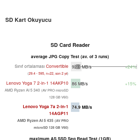
SD Kart Okuyucu
SD Card Reader
average JPG Copy Test (av. of 3 runs)
Sınıf ortalaması
Convertible
92.6
MB/s
+24%
(
29.4 - 595, n=22, son 2 yıl
)
Lenovo Yoga 7 2-in-1 14AKP10
86
MB/s
+15%
AMD Ryzen AI 5 340
(AV PRO microSD
128 GB V60)
Lenovo Yoga 7a 2-in-1
74.9
MB/s
14AGP11
AMD Ryzen AI 5 435
(AV PRO
microSD 128 GB V60)
maximum AS SSD Seq Read Test (1GB)