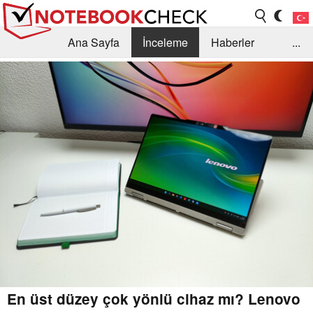
Ana Sayfa
İnceleme
Haberler
...
Öneri /SSS
Kütüphane
Satın Alma Rehberi
Arama
İletişim
En üst düzey çok yönlü cihaz mı? Lenovo