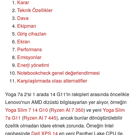
Karar
Teknik Özellikler
Dava
Ekipman
Giriş cihazları
Ekran
Performans
Emisyonlar
Enerji yönetimi
Notebookcheck genel değerlendirmesi
Karşılaştırmada olası alternatifler
Yoga 7a 2'si 1 arada 14 G11'in rakipleri arasında öncelikle
Lenovo'nun AMD dizüstü bilgisayarları yer alıyor, örneğin
Yoga Slim 7 14 G10
(
Ryzen AI 7 350
) ve yeni
Yoga Slim
7a G11
(
Ryzen AI 7 445
), ancak bunlar dönüştürülebilir
özellik olmadan idare etmek zorunda. Örneğin Intel
cephesinde
Dell XPS 14
en yeni Panther Lake CPU ile.