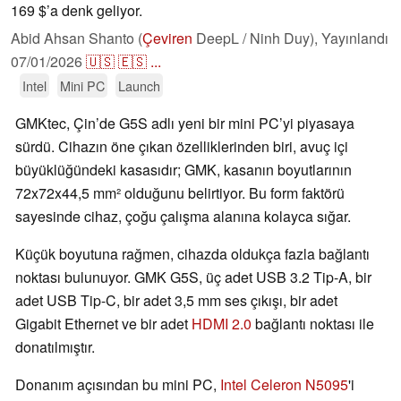
169 $’a denk geliyor.
Abid Ahsan Shanto (
Çeviren
DeepL / Ninh Duy),
Yayınlandı
07/01/2026
🇺🇸
🇪🇸
...
Intel
Mini PC
Launch
GMKtec, Çin’de G5S adlı yeni bir mini PC’yi piyasaya
sürdü. Cihazın öne çıkan özelliklerinden biri, avuç içi
büyüklüğündeki kasasıdır; GMK, kasanın boyutlarının
72x72x44,5 mm² olduğunu belirtiyor. Bu form faktörü
sayesinde cihaz, çoğu çalışma alanına kolayca sığar.
Küçük boyutuna rağmen, cihazda oldukça fazla bağlantı
noktası bulunuyor. GMK G5S, üç adet USB 3.2 Tip-A, bir
adet USB Tip-C, bir adet 3,5 mm ses çıkışı, bir adet
Gigabit Ethernet ve bir adet
HDMI 2.0
bağlantı noktası ile
donatılmıştır.
Donanım açısından bu mini PC,
Intel Celeron N5095
'i