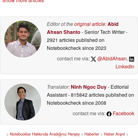
Show more articles
Editor of the
original article
:
Abid
Ahsan Shanto
- Senior Tech Writer
-
2921 articles published on
Notebookcheck
since 2023
contact me via:
@AbidAhsan
,
LinkedIn
Translator:
Ninh Ngoc Duy
- Editorial
Assistant
- 815842 articles published on
Notebookcheck
since 2008
contact me via:
Facebook
>
Notebooklar Hakkında Aradığınız Herşey
>
Haberler
>
Haber Arşivi
>