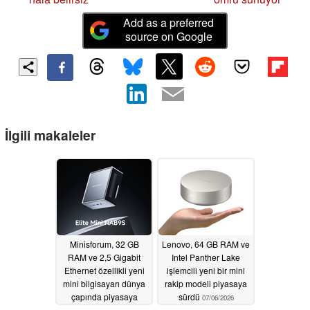
Add as a preferred
source on Google
İlgili makaleler
Minisforum, 32 GB
Lenovo, 64 GB RAM ve
RAM ve 2,5 Gigabit
Intel Panther Lake
Ethernet özellikli yeni
işlemcili yeni bir mini
mini bilgisayarı dünya
rakip modeli piyasaya
çapında piyasaya
sürdü
07/06/2026
sürdü