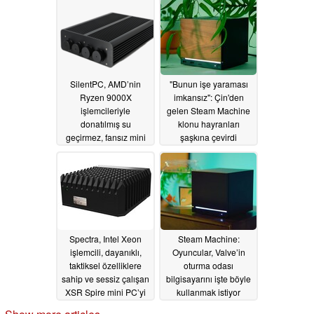
olduğunu gösteriyor
07/01/2026
SilentPC, AMD’nin
"Bunun işe yaraması
Ryzen 9000X
imkansız": Çin'den
işlemcileriyle
gelen Steam Machine
donatılmış su
klonu hayranları
geçirmez, fansız mini
şaşkına çevirdi
PC’yi piyasaya sürdü
06/30/2026
06/30/2026
Spectra, Intel Xeon
Steam Machine:
işlemcili, dayanıklı,
Oyuncular, Valve’in
taktiksel özelliklere
oturma odası
sahip ve sessiz çalışan
bilgisayarını işte böyle
XSR Spire mini PC’yi
kullanmak istiyor
sunuyor
06/29/2026
06/29/2026