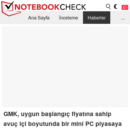
Ana Sayfa
İnceleme
Haberler
...
Öneri /SSS
Kütüphane
Satın Alma Rehberi
Arama
İletişim
GMK, uygun başlangıç fiyatına sahip
avuç içi boyutunda bir mini PC piyasaya