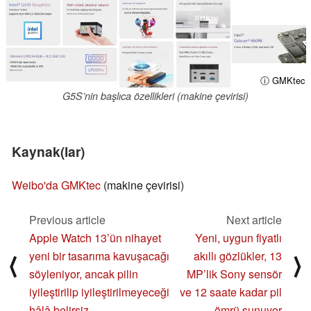
ⓘ GMKtec
G5S’nin başlıca özellikleri (makine çevirisi)
Kaynak(lar)
Weibo'da GMKtec
(makine çevirisi)
Previous article
Next article
Apple Watch 13’ün nihayet
Yeni, uygun fiyatlı
yeni bir tasarıma kavuşacağı
akıllı gözlükler, 13
⟨
⟩
söyleniyor, ancak pilin
MP’lik Sony sensör
iyileştirilip iyileştirilmeyeceği
ve 12 saate kadar pil
hâlâ belirsiz
ömrü sunuyor