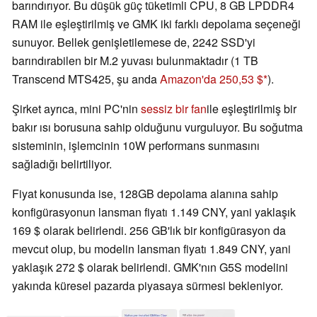
barındırıyor. Bu düşük güç tüketimli CPU, 8 GB LPDDR4
RAM ile eşleştirilmiş ve GMK iki farklı depolama seçeneği
sunuyor. Bellek genişletilemese de, 2242 SSD'yi
barındırabilen bir M.2 yuvası bulunmaktadır (1 TB
Transcend MTS425, şu anda
Amazon'da 250,53 $
).
Şirket ayrıca, mini PC'nin
sessiz bir fan
ile eşleştirilmiş bir
bakır ısı borusuna sahip olduğunu vurguluyor. Bu soğutma
sisteminin, işlemcinin 10W performans sunmasını
sağladığı belirtiliyor.
Fiyat konusunda ise, 128GB depolama alanına sahip
konfigürasyonun lansman fiyatı 1.149 CNY, yani yaklaşık
169 $ olarak belirlendi. 256 GB'lık bir konfigürasyon da
mevcut olup, bu modelin lansman fiyatı 1.849 CNY, yani
yaklaşık 272 $ olarak belirlendi. GMK'nın G5S modelini
yakında küresel pazarda piyasaya sürmesi bekleniyor.