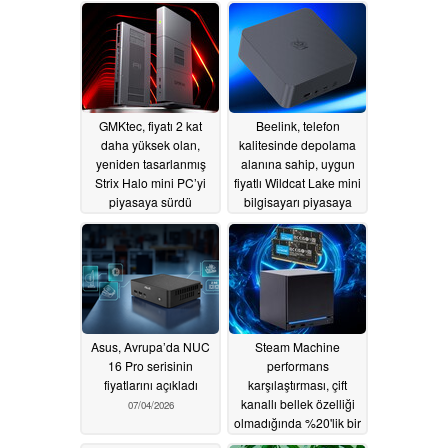
07/07/2026
GMKtec, fiyatı 2 kat
Beelink, telefon
daha yüksek olan,
kalitesinde depolama
yeniden tasarlanmış
alanına sahip, uygun
Strix Halo mini PC’yi
fiyatlı Wildcat Lake mini
piyasaya sürdü
bilgisayarı piyasaya
sürdü
07/06/2026
07/05/2026
Asus, Avrupa’da NUC
Steam Machine
16 Pro serisinin
performans
fiyatlarını açıkladı
karşılaştırması, çift
kanallı bellek özelliği
07/04/2026
olmadığında %20'lik bir
performans kaybı