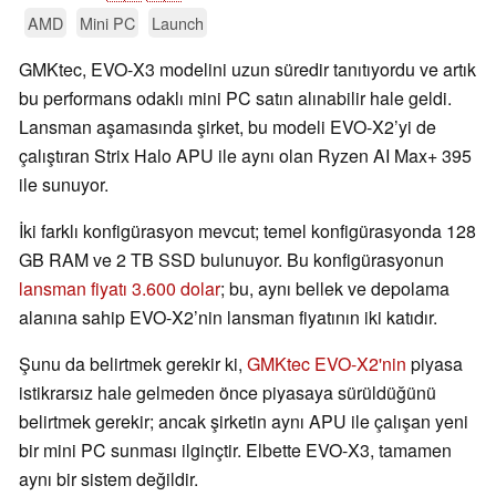
AMD
Mini PC
Launch
GMKtec, EVO-X3 modelini uzun süredir tanıtıyordu ve artık
bu performans odaklı mini PC satın alınabilir hale geldi.
Lansman aşamasında şirket, bu modeli EVO-X2’yi de
çalıştıran Strix Halo APU ile aynı olan Ryzen AI Max+ 395
ile sunuyor.
İki farklı konfigürasyon mevcut; temel konfigürasyonda 128
GB RAM ve 2 TB SSD bulunuyor. Bu konfigürasyonun
lansman fiyatı 3.600 dolar
; bu, aynı bellek ve depolama
alanına sahip EVO-X2’nin lansman fiyatının iki katıdır.
Şunu da belirtmek gerekir ki,
GMKtec EVO-X2'nin
piyasa
istikrarsız hale gelmeden önce piyasaya sürüldüğünü
belirtmek gerekir; ancak şirketin aynı APU ile çalışan yeni
bir mini PC sunması ilginçtir. Elbette EVO-X3, tamamen
aynı bir sistem değildir.