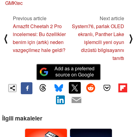
GMKtec
Previous article
Next article
Amazfit Cheetah 2 Pro
System76, parlak OLED
incelemesi: Bu özellikler
ekranlı, Panther Lake
⟨
⟩
benim için (artık) neden
işlemcili yeni oyun
vazgeçilmez hale geldi?
dizüstü bilgisayarını
tanıttı
Add as a preferred
source on Google
İlgili makaleler