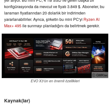
yer alıyor. Bu mini PC, 4 TB SSD ile gelen başka bir
konfigürasyonda da mevcut ve fiyatı 3.849 $. Aboneler, bu
lansman fiyatlarından 20 dolarlık bir indirimden
yararlanabilirler. Ayrıca, şirketin bu mini PC'yi
Ryzen AI
Max+ 495
ile sunmayı planladığını da belirtmek gerekir.
ⓘ GMKtec
EVO X3’ün en önemli özellikleri
Kaynak(lar)