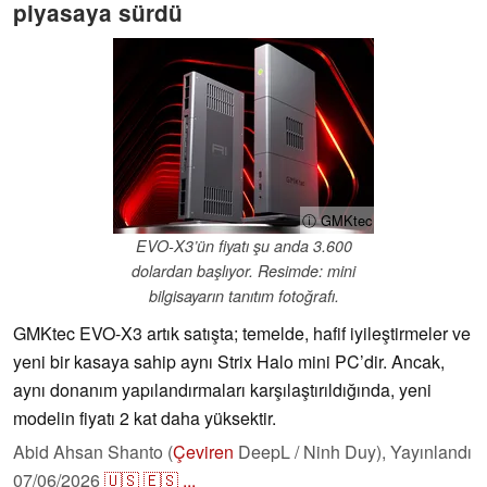
piyasaya sürdü
ⓘ GMKtec
EVO-X3’ün fiyatı şu anda 3.600
dolardan başlıyor. Resimde: mini
bilgisayarın tanıtım fotoğrafı.
GMKtec EVO-X3 artık satışta; temelde, hafif iyileştirmeler ve
yeni bir kasaya sahip aynı Strix Halo mini PC’dir. Ancak,
aynı donanım yapılandırmaları karşılaştırıldığında, yeni
modelin fiyatı 2 kat daha yüksektir.
Abid Ahsan Shanto (
Çeviren
DeepL / Ninh Duy),
Yayınlandı
07/06/2026
🇺🇸
🇪🇸
...