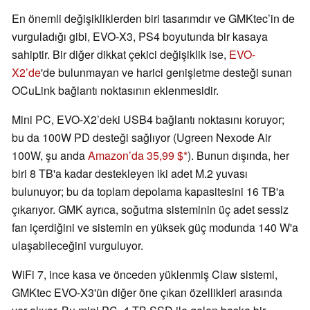
En önemli değişikliklerden biri tasarımdır ve GMKtec’in de
vurguladığı gibi, EVO-X3, PS4 boyutunda bir kasaya
sahiptir. Bir diğer dikkat çekici değişiklik ise,
EVO-
X2’de
'de bulunmayan ve harici genişletme desteği sunan
OCuLink bağlantı noktasının eklenmesidir.
Mini PC, EVO-X2’deki USB4 bağlantı noktasını koruyor;
bu da 100W PD desteği sağlıyor (Ugreen Nexode Air
100W, şu anda
Amazon’da 35,99 $
). Bunun dışında, her
biri 8 TB'a kadar destekleyen iki adet M.2 yuvası
bulunuyor; bu da toplam depolama kapasitesini 16 TB'a
çıkarıyor. GMK ayrıca, soğutma sisteminin üç adet sessiz
fan içerdiğini ve sistemin en yüksek güç modunda 140 W'a
ulaşabileceğini vurguluyor.
WiFi 7, ince kasa ve önceden yüklenmiş Claw sistemi,
GMKtec EVO-X3'ün diğer öne çıkan özellikleri arasında