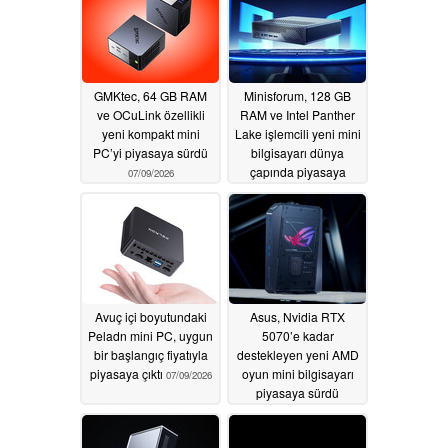
GMKtec, 64 GB RAM
Minisforum, 128 GB
ve OCuLink özellikli
RAM ve Intel Panther
yeni kompakt mini
Lake işlemcili yeni mini
PC’yi piyasaya sürdü
bilgisayarı dünya
çapında piyasaya
07/09/2026
sürdü
07/09/2026
Avuç içi boyutundaki
Asus, Nvidia RTX
Peladn mini PC, uygun
5070’e kadar
bir başlangıç fiyatıyla
destekleyen yeni AMD
piyasaya çıktı
oyun mini bilgisayarı
07/09/2026
piyasaya sürdü
07/08/2026