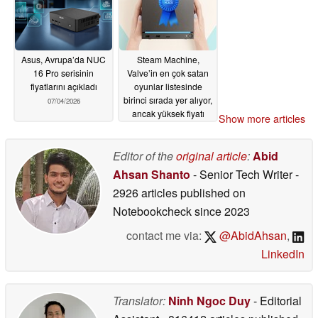
Asus, Avrupa’da NUC
Steam Machine,
16 Pro serisinin
Valve’in en çok satan
fiyatlarını açıkladı
oyunlar listesinde
birinci sırada yer alıyor,
07/04/2026
ancak yüksek fiyatı
Show more articles
mini PC’nin satışlarına
katkı sağlıyor
07/03/2026
Editor of the
original article
:
Abid
Ahsan Shanto
- Senior Tech Writer
-
2926 articles published on
Notebookcheck
since 2023
contact me via:
@AbidAhsan
,
LinkedIn
Translator:
Ninh Ngoc Duy
- Editorial