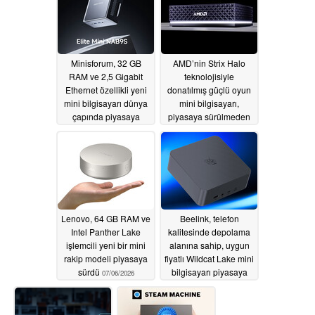
Minisforum, 32 GB
AMD’nin Strix Halo
RAM ve 2,5 Gigabit
teknolojisiyle
Ethernet özellikli yeni
donatılmış güçlü oyun
mini bilgisayarı dünya
mini bilgisayarı,
çapında piyasaya
piyasaya sürülmeden
sürdü
önce 3.999 dolardan
07/07/2026
satışa sunuldu
07/07/2026
Lenovo, 64 GB RAM ve
Beelink, telefon
Intel Panther Lake
kalitesinde depolama
işlemcili yeni bir mini
alanına sahip, uygun
rakip modeli piyasaya
fiyatlı Wildcat Lake mini
sürdü
bilgisayarı piyasaya
07/06/2026
sürdü
07/05/2026