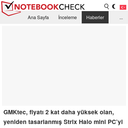
Ana Sayfa
İnceleme
Haberler
...
Öneri /SSS
Kütüphane
Satın Alma Rehberi
Arama
İletişim
GMKtec, fiyatı 2 kat daha yüksek olan,
yeniden tasarlanmış Strix Halo mini PC’yi