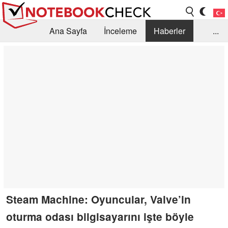
Ana Sayfa
İnceleme
Haberler
...
Öneri /SSS
Kütüphane
Satın Alma Rehberi
Arama
İletişim
Steam Machine: Oyuncular, Valve’in
oturma odası bilgisayarını işte böyle