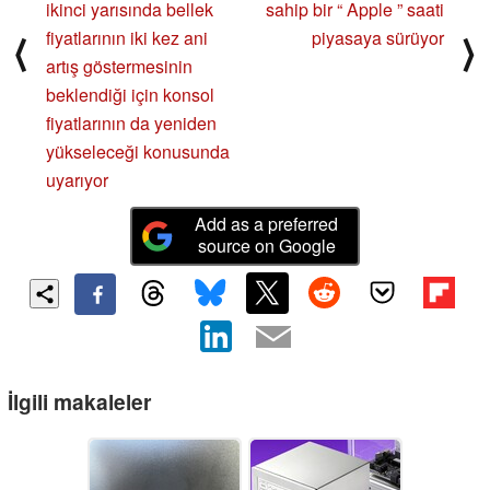
ikinci yarısında bellek
sahip bir “ Apple ” saati
fiyatlarının iki kez ani
piyasaya sürüyor
⟨
⟩
artış göstermesinin
beklendiği için konsol
fiyatlarının da yeniden
yükseleceği konusunda
uyarıyor
Add as a preferred
source on Google
İlgili makaleler