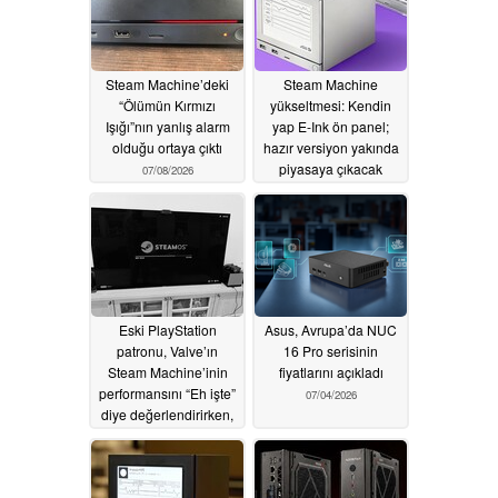
Steam Machine’deki
Steam Machine
“Ölümün Kırmızı
yükseltmesi: Kendin
Işığı”nın yanlış alarm
yap E-Ink ön panel;
olduğu ortaya çıktı
hazır versiyon yakında
piyasaya çıkacak
07/08/2026
07/05/2026
Eski PlayStation
Asus, Avrupa’da NUC
patronu, Valve’ın
16 Pro serisinin
Steam Machine’inin
fiyatlarını açıkladı
performansını “Eh işte”
07/04/2026
diye değerlendirirken,
konsol benzeri
deneyimini övdü
07/04/2026