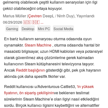
gelmemiş olabilecek çeşitli kullanım senaryoları için ilgi
çekici olabileceğini ortaya koyuyor.
Marius Müller (
Çeviren
DeepL / Ninh Duy),
Yayınlandı
06/29/2026
🇺🇸
🇩🇪
...
Gaming
Desktop
Mini PC
Social Media
En bariz kullanım senaryosu oturma odasında oyun
oynamaktır.
Steam Machine
, oturma odasında hantal bir
masaüstü bilgisayar, uzun HDMI kabloları veya potansiyel
olarak güvenilmez akış çözümlerine gerek kalmadan
kullanıcının Steam kütüphanesini televizyona taşıyor.
Ancak
Reddit başlığının
gösterdiği gibi, pek çok hayranın
aklında çok daha spesifik fikirler var.
Reddit kullanıcısı u/Adventurous-Cattle53,
'in yüksek
fiyatının
,
ön sipariş çekilişinin
ve beklenen teslimat
sürelerinin Steam Machine’e olan ilgiyi nasıl etkilediğini
sordu. Birçok kullanıcı ilgisini kaybettiğini ve alternatifler