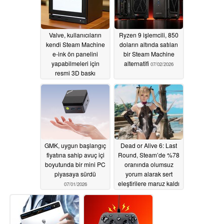
Valve, kullanıcıların
Ryzen 9 işlemcili, 850
kendi Steam Machine
doların altında satılan
e-ink ön panelini
bir Steam Machine
yapabilmeleri için
alternatifi
07/02/2026
resmi 3D baskı
dosyalarını paylaşıyor
07/03/2026
GMK, uygun başlangıç
Dead or Alive 6: Last
fiyatına sahip avuç içi
Round, Steam’de %78
boyutunda bir mini PC
oranında olumsuz
piyasaya sürdü
yorum alarak sert
eleştirilere maruz kaldı
07/01/2026
06/30/2026