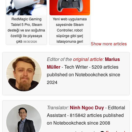
RedMagic Gaming
Yeni web uygulaması
Tablet 5 Pro, Steam
sayesinde Steam
desteği ve sıvı soğutma
Controller, robot
özelliği ile piyasaya
süpürge gibi şarj
çıktı
istasyonuna geri
06/30/2026
Show more articles
dönüyor
06/30/2026
Editor of the
original article
:
Marius
Müller
- Tech Writer
- 5209 articles
published on Notebookcheck
since
2024
Translator:
Ninh Ngoc Duy
- Editorial
Assistant
- 815842 articles published
on Notebookcheck
since 2008