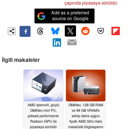
çapında piyasaya sürüldü
Add as a preferred
source on Google
İlgili makaleler
AMD işlemcili, güçlü
GMKtec, 128 GB RAM
GMKtec mini PC,
ve 96 GB VRAM'e
yüksek performanslı
sahip daha uygun
Radeon iGPU ile
fiyatlı AMD Strix Halo
piyasaya sürüldü
masaüstü bilgisayarını