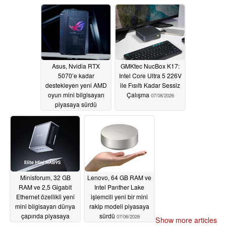
sürdü
07/09/2026
Asus, Nvidia RTX
GMKtec NucBox K17:
5070’e kadar
Intel Core Ultra 5 226V
destekleyen yeni AMD
ile Fısıltı Kadar Sessiz
oyun mini bilgisayarı
Çalışma
07/08/2026
piyasaya sürdü
07/08/2026
Minisforum, 32 GB
Lenovo, 64 GB RAM ve
RAM ve 2,5 Gigabit
Intel Panther Lake
Ethernet özellikli yeni
işlemcili yeni bir mini
mini bilgisayarı dünya
rakip modeli piyasaya
çapında piyasaya
sürdü
07/06/2026
Show more articles
sürdü