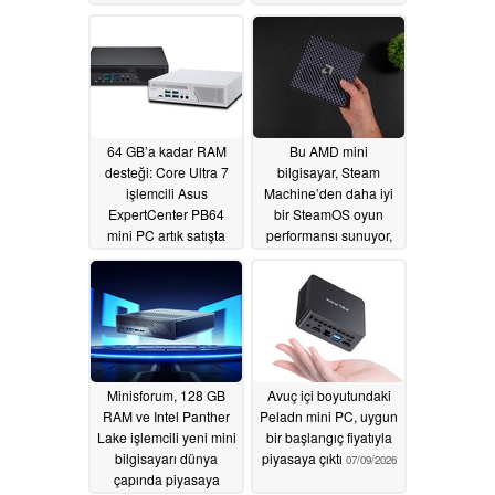
piyasaya sürdü.
07/30/2026
07/18/2026
64 GB’a kadar RAM
Bu AMD mini
desteği: Core Ultra 7
bilgisayar, Steam
işlemcili Asus
Machine’den daha iyi
ExpertCenter PB64
bir SteamOS oyun
mini PC artık satışta
performansı sunuyor,
ancak bir sorun var
07/16/2026
07/09/2026
Minisforum, 128 GB
Avuç içi boyutundaki
RAM ve Intel Panther
Peladn mini PC, uygun
Lake işlemcili yeni mini
bir başlangıç fiyatıyla
bilgisayarı dünya
piyasaya çıktı
07/09/2026
çapında piyasaya