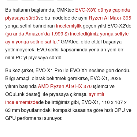
Bu haftanın başlarında, GMKtec
EVO-X3'ü dünya çapında
piyasaya sürdü
ve bu modelde de aynı
Ryzen AI Max+ 395
yonga setini barındıran
incelemiştik
geçen yılki EVO-X2'de
(şu anda Amazon'da 1.999 $) incelediğimiz yonga setiyle
aynı yonga setine sahip.
GMKtec, elde ettiği başarıya
yetinmeyerek, EVO serisi kapsamında yer alan yeni bir
mini PC'yi piyasaya sürdü.
Bu kez şirket, EVO-X1 Pro ile EVO-X1 nesline geri döndü.
Bilgi amaçlı olarak belirtmek gerekirse, EVO-X1, 2025
yılının başında
AMD Ryzen AI 9 HX 370
işlemci ve
OCuLink desteği ile piyasaya çıkmıştı.
ayrıntılı
incelememizde
de belirttiğimiz gibi, EVO-X1, 110 x 107 x
63 mm boyutlarındaki kompakt kasasına göre hızlı CPU ve
GPU performansı sunuyor.