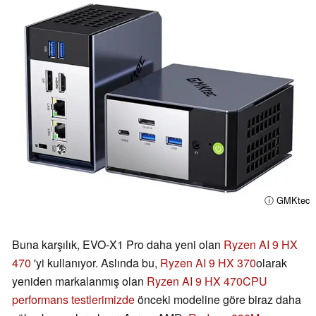
ⓘ GMKtec
Buna karşılık, EVO-X1 Pro daha yeni olan
Ryzen AI 9 HX
470
'yi kullanıyor. Aslında bu,
Ryzen AI 9 HX 370
olarak
yeniden markalanmış olan
Ryzen AI 9 HX 470
CPU
performans testlerimizde
önceki modeline göre biraz daha