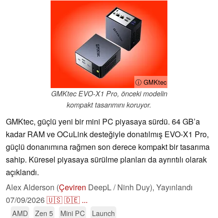
ⓘ GMKtec
GMKtec EVO-X1 Pro, önceki modelin
kompakt tasarımını koruyor.
GMKtec, güçlü yeni bir mini PC piyasaya sürdü. 64 GB’a
kadar RAM ve OCuLink desteğiyle donatılmış EVO-X1 Pro,
güçlü donanımına rağmen son derece kompakt bir tasarıma
sahip. Küresel piyasaya sürülme planları da ayrıntılı olarak
açıklandı.
Alex Alderson (
Çeviren
DeepL / Ninh Duy),
Yayınlandı
07/09/2026
🇺🇸
🇩🇪
...
AMD
Zen 5
Mini PC
Launch