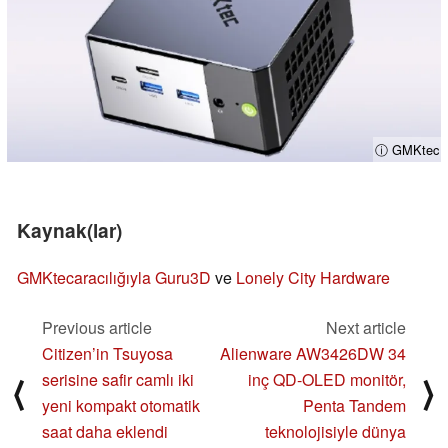
ⓘ GMKtec
Kaynak(lar)
GMKtec
aracılığıyla Guru3D
ve
Lonely City Hardware
Previous article
Next article
Citizen’in Tsuyosa
Alienware AW3426DW 34
serisine safir camlı iki
inç QD-OLED monitör,
⟨
⟩
yeni kompakt otomatik
Penta Tandem
saat daha eklendi
teknolojisiyle dünya