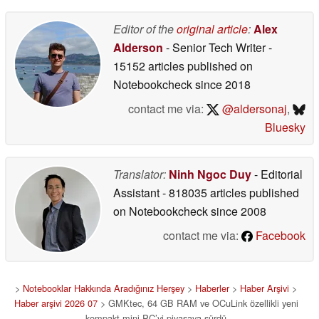
07/07/2026
Editor of the
original article
:
Alex
Alderson
- Senior Tech Writer
-
15152 articles published on
Notebookcheck
since 2018
contact me via:
@aldersonaj
,
Bluesky
Translator:
Ninh Ngoc Duy
- Editorial
Assistant
- 818035 articles published
on Notebookcheck
since 2008
contact me via:
Facebook
>
Notebooklar Hakkında Aradığınız Herşey
>
Haberler
>
Haber Arşivi
>
Haber arşivi 2026 07
> GMKtec, 64 GB RAM ve OCuLink özellikli yeni
kompakt mini PC’yi piyasaya sürdü