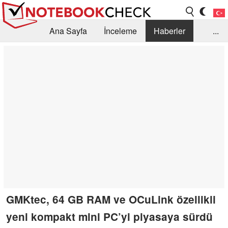
Ana Sayfa
İnceleme
Haberler
...
Öneri /SSS
Kütüphane
Satın Alma Rehberi
Arama
İletişim
GMKtec, 64 GB RAM ve OCuLink özellikli
yeni kompakt mini PC’yi piyasaya sürdü