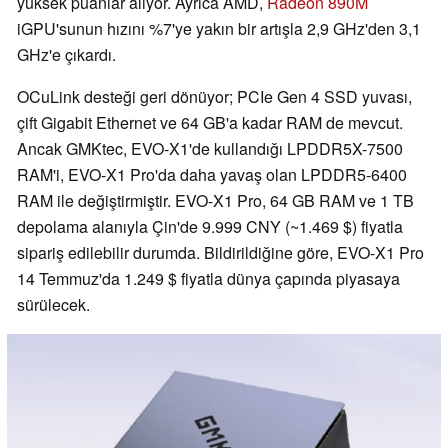
yüksek puanlar alıyor. Ayrıca AMD,
Radeon 890M
iGPU'sunun hızını %7'ye yakın bir artışla 2,9 GHz'den 3,1
GHz'e çıkardı.
OCuLink desteği geri dönüyor; PCIe Gen 4 SSD yuvası,
çift Gigabit Ethernet ve 64 GB'a kadar RAM de mevcut.
Ancak GMKtec, EVO-X1'de kullandığı LPDDR5X-7500
RAM'i, EVO-X1 Pro'da daha yavaş olan LPDDR5-6400
RAM ile değiştirmiştir. EVO-X1 Pro, 64 GB RAM ve 1 TB
depolama alanıyla Çin'de 9.999 CNY (~1.469 $) fiyatla
sipariş edilebilir durumda. Bildirildiğine göre, EVO-X1 Pro
14 Temmuz'da 1.249 $ fiyatla dünya çapında piyasaya
sürülecek.