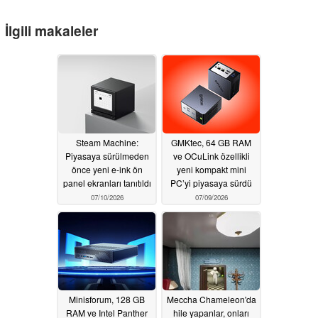
İlgili makaleler
Steam Machine:
GMKtec, 64 GB RAM
Piyasaya sürülmeden
ve OCuLink özellikli
önce yeni e-ink ön
yeni kompakt mini
panel ekranları tanıtıldı
PC’yi piyasaya sürdü
07/10/2026
07/09/2026
Minisforum, 128 GB
Meccha Chameleon'da
RAM ve Intel Panther
hile yapanlar, onları