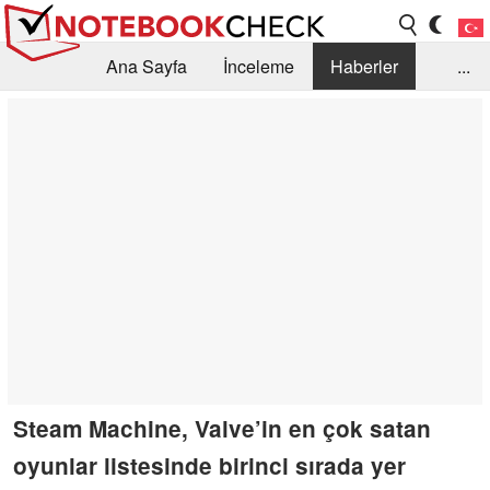
Ana Sayfa
İnceleme
Haberler
...
Öneri /SSS
Kütüphane
Satın Alma Rehberi
Arama
İletişim
Steam Machine, Valve’in en çok satan
oyunlar listesinde birinci sırada yer