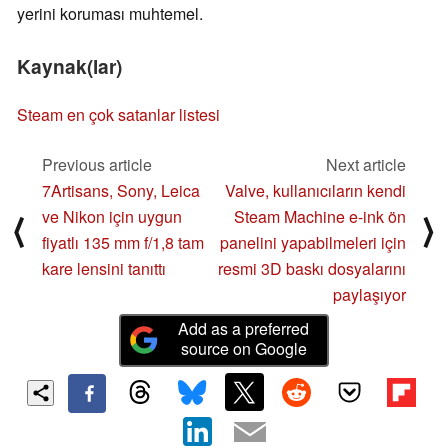
yerini koruması muhtemel.
Kaynak(lar)
Steam en çok satanlar listesi
Previous article
Next article
7Artisans, Sony, Leica
Valve, kullanıcıların kendi
ve Nikon için uygun
Steam Machine e-ink ön
⟨
⟩
fiyatlı 135 mm f/1,8 tam
panelini yapabilmeleri için
kare lensini tanıttı
resmi 3D baskı dosyalarını
paylaşıyor
Add as a preferred
source on Google