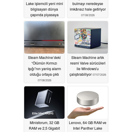
Lake işlemcili yeni mini
bulmayı neredeyse
bilgisayarı dünya
imkânsız hale getiriyor
çapında piyasaya
07/08/2026
sürdü
07/09/2026
Steam Machine’deki
Steam Machine artık
“Ölümün Kırmızı
resmi Valve sürücüleri
Işığı”nın yanlış alarm
ile Windows'u
olduğu ortaya çıktı
çalıştırabiliyor
07/07/2026
07/08/2026
Minisforum, 32 GB
Lenovo, 64 GB RAM ve
RAM ve 2,5 Gigabit
Intel Panther Lake