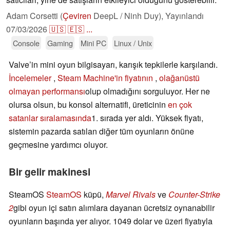
Adam Corsetti (
Çeviren
DeepL / Ninh Duy),
Yayınlandı
07/03/2026
🇺🇸
🇪🇸
...
Console
Gaming
Mini PC
Linux / Unix
Valve’in mini oyun bilgisayarı, karışık tepkilerle karşılandı.
İncelemeler
,
Steam Machine'in fiyatının
,
olağanüstü
olmayan performansı
olup olmadığını sorguluyor. Her ne
olursa olsun, bu konsol alternatifi, üreticinin
en çok
satanlar sıralamasında
1. sırada yer aldı. Yüksek fiyatı,
sistemin pazarda satılan diğer tüm oyunların önüne
geçmesine yardımcı oluyor.
Bir gelir makinesi
SteamOS
SteamOS
küpü,
Marvel Rivals
ve
Counter-Strike
2
gibi oyun içi satın alımlara dayanan ücretsiz oynanabilir
oyunların başında yer alıyor. 1049 dolar ve üzeri fiyatıyla