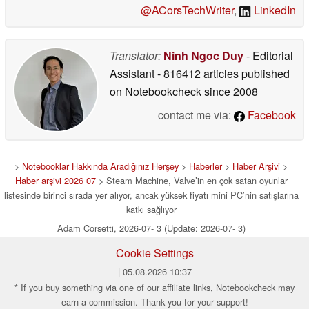
@ACorsTechWriter
,
LinkedIn
Translator:
Ninh Ngoc Duy
- Editorial
Assistant
- 816412 articles published
on Notebookcheck
since 2008
contact me via:
Facebook
>
Notebooklar Hakkında Aradığınız Herşey
>
Haberler
>
Haber Arşivi
>
Haber arşivi 2026 07
> Steam Machine, Valve’in en çok satan oyunlar
listesinde birinci sırada yer alıyor, ancak yüksek fiyatı mini PC’nin satışlarına
katkı sağlıyor
Adam Corsetti, 2026-07- 3 (Update: 2026-07- 3)
Cookie Settings
| 05.08.2026 10:37
* If you buy something via one of our affiliate links, Notebookcheck may
earn a commission. Thank you for your support!