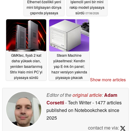
Ethernet özellikli yeni
işlemcili yeni bir mini
mini bilgisayarı dünya
rakip modeli piyasaya
çapında piyasaya
sürdü
07/06/2026
sürdü
07/07/2026
GMKtec, fiyatı 2 kat
Steam Machine
daha yüksek olan,
yükseltmesi: Kendin
yeniden tasarlanmış
yap E-Ink ön panel;
Strix Halo mini PC’yi
hazır versiyon yakında
piyasaya sürdü
piyasaya çıkacak
Show more articles
07/06/2026
07/05/2026
Editor of the
original article
:
Adam
Corsetti
- Tech Writer
- 1477 articles
published on Notebookcheck
since
2025
contact me via: