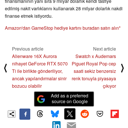
finansmanının yanı sıra 9 milyar dolarlık kendi tasfiye
edilmiş nakit varlıklarını kullanarak 28 milyar dolarlık nakdi
finanse etmek istiyordu.
Amazon'dan GameStop hediye kartını buradan satın alın
Previous article
Next article
Alienware 16X Aurora
Swatch x Audemars
nihayet GeForce RTX 5070
Piguet Royal Pop cep
⟨
⟩
Ti ile birlikte gönderiliyor,
saati sekiz benzersiz
ancak yapılandırmalar sinir
renk tonuyla piyasaya
bozucu olabilir
çıkıyor
Add as a preferred
source on Google