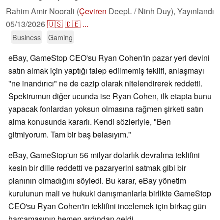
Rahim Amir Noorali (
Çeviren
DeepL / Ninh Duy),
Yayınlandı
05/13/2026
🇺🇸
🇩🇪
...
Business
Gaming
eBay, GameStop CEO'su Ryan Cohen'in pazar yeri devini
satın almak için yaptığı talep edilmemiş teklifi, anlaşmayı
"ne inandırıcı" ne de cazip olarak nitelendirerek reddetti.
Spektrumun diğer ucunda ise Ryan Cohen, ilk etapta bunu
yapacak fonlardan yoksun olmasına rağmen şirketi satın
alma konusunda kararlı. Kendi sözleriyle, "Ben
gitmiyorum. Tam bir baş belasıyım."
eBay, GameStop'un 56 milyar dolarlık devralma teklifini
kesin bir dille reddetti ve pazaryerini satmak gibi bir
planının olmadığını söyledi. Bu karar, eBay yönetim
kurulunun mali ve hukuki danışmanlarla birlikte GameStop
CEO'su Ryan Cohen'in teklifini incelemek için birkaç gün
harcamasının hemen ardından geldi.