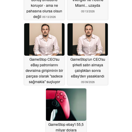
koruyor - ama ne
Miami... uzayda
pahasına olursa olsun
05/13/2026
değil
05/13/2026
GameStop CEO'su
GameStop'un CEO'su
eBay patronlarını
şirketi satın almaya
devralma girişiminin bir
çalıştıktan sonra
parçası olarak "sadece
eBay'den yasaklandı
sağmakla" suçluyor
05/09/2026
05/12/2026
GameStop ebay'i 55,5
milyar dolara