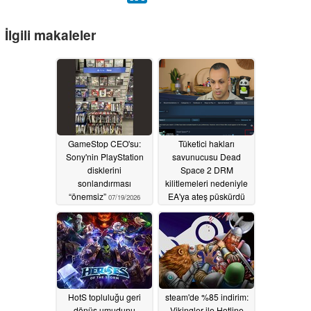
İlgili makaleler
GameStop CEO'su:
Tüketici hakları
Sony'nin PlayStation
savunucusu Dead
disklerini
Space 2 DRM
sonlandırması
kilitlemeleri nedeniyle
“önemsiz”
EA'ya ateş püskürdü
07/19/2026
05/14/2026
HotS topluluğu geri
steam'de %85 indirim:
dönüş umudunu
Vikingler ile Hotline