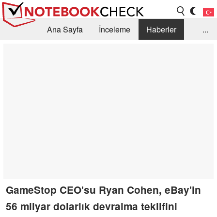
Ana Sayfa
İnceleme
Haberler
...
Öneri /SSS
Kütüphane
Satın Alma Rehberi
Arama
İletişim
GameStop CEO'su Ryan Cohen, eBay'in
56 milyar dolarlık devralma teklifini