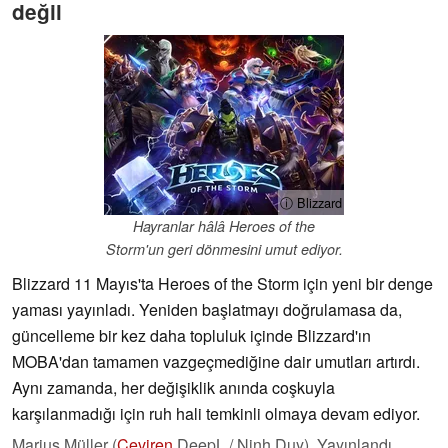
değil
ⓘ Blizzard
Hayranlar hâlâ Heroes of the
Storm'un geri dönmesini umut ediyor.
Blizzard 11 Mayıs'ta Heroes of the Storm için yeni bir denge
yaması yayınladı. Yeniden başlatmayı doğrulamasa da,
güncelleme bir kez daha topluluk içinde Blizzard'ın
MOBA'dan tamamen vazgeçmediğine dair umutları artırdı.
Aynı zamanda, her değişiklik anında coşkuyla
karşılanmadığı için ruh hali temkinli olmaya devam ediyor.
Marius Müller (
Çeviren
DeepL / Ninh Duy),
Yayınlandı