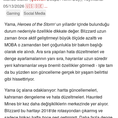
05/13/2026
🇺🇸
🇩🇪
...
Gaming
Social Media
Yama,
Heroes of the Storm'
un yıllardır içinde bulunduğu
durum nedeniyle özellikle dikkate değer. Blizzard uzun
zaman önce aktif geliştirmeyi büyük ölçüde azalttı ve
MOBA o zamandan beri çoğunlukla bir bakım başlığı
olarak ele alındı. Ara sıra yapılan hata düzeltmeleri ve
denge ayarlamalarının yanı sıra, hayranlar uzun süredir
yeni kahramanlar veya önemli özellikler görmedi - işte tam
da bu yüzden son güncelleme gerçek bir yaşam belirtisi
gibi hissettiriyor.
Yama üç alana odaklanıyor: harita güncellemeleri,
kahraman dengeleme ve hata düzeltmeleri. Haunted
Mines bir kez daha değişikliklerin merkezinde yer alıyor.
Blizzard bu haritayı 2018'de rotasyondan çıkarmış ve
sadece birkaç hafta önce geri getirmişti. Daha fazla denge