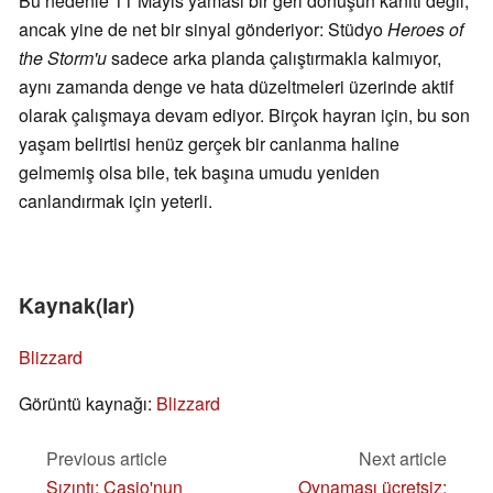
Bu nedenle 11 Mayıs yaması bir geri dönüşün kanıtı değil,
ancak yine de net bir sinyal gönderiyor: Stüdyo
Heroes of
the Storm'u
sadece arka planda çalıştırmakla kalmıyor,
aynı zamanda denge ve hata düzeltmeleri üzerinde aktif
olarak çalışmaya devam ediyor. Birçok hayran için, bu son
yaşam belirtisi henüz gerçek bir canlanma haline
gelmemiş olsa bile, tek başına umudu yeniden
canlandırmak için yeterli.
Kaynak(lar)
Blizzard
Görüntü kaynağı:
Blizzard
Previous article
Next article
Sızıntı: Casio'nun
Oynaması ücretsiz: