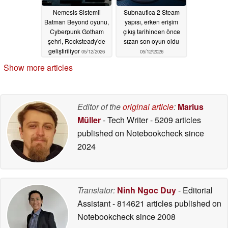
Nemesis Sistemli
Subnautica 2 Steam
Batman Beyond oyunu,
yapısı, erken erişim
Cyberpunk Gotham
çıkış tarihinden önce
şehri, Rocksteady'de
sızan son oyun oldu
geliştiriliyor
05/12/2026
05/12/2026
Show more articles
Editor of the
original article
:
Marius
Müller
- Tech Writer
- 5209 articles
published on Notebookcheck
since
2024
Translator:
Ninh Ngoc Duy
- Editorial
Assistant
- 814621 articles published on
Notebookcheck
since 2008