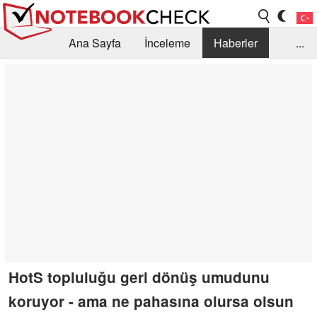
Ana Sayfa
İnceleme
Haberler
...
Öneri /SSS
Kütüphane
Satın Alma Rehberi
Arama
İletişim
HotS topluluğu geri dönüş umudunu
koruyor - ama ne pahasına olursa olsun