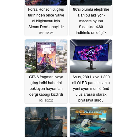
Forza Horizon 6, çıkış
86'sı olumlu eleştiriler
tarihinden önce Valve
alan bu aksiyon-
el bilgisayarı için
macera oyunu
Steam Deck onaylıdır
Steam'de %60
indirimle en düşük
05/13/2026
fiyatına ulaştı
05/13/2026
GTA 6 fragmanı veya
Asus, 280 Hz ve 1.300
çıkış tarihi haberini
nit OLED panele sahip
bekleyen hayranları
yeni oyun monitörünü
dergi kapağı kızdırdı
uluslararası olarak
piyasaya sürdü
05/13/2026
05/13/2026