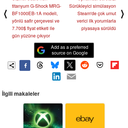
titanyum G-Shock MRG-
Sürükleyici simülasyon
⟨
⟩
BF1000EB-1A modeli,
Steam'de çok umut
yönlü safir çerçevesi ve
verici ilk yorumlarla
7.700$ fiyat etiketi ile
piyasaya sürüldü
gün yüzüne çıkıyor
Add as a preferred
source on Google
İlgili makaleler