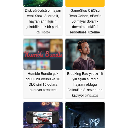
Disk sürücüsü olmayan
GameStop CEO'su
yeni Xbox: Alternatif,
Ryan Cohen, eBay'in
hayranların ilgisini
56 milyar dolarlık
çekebilir - tek bir şartla
devralma teklifini
reddetmesi üzerine
05/14/2026
geri adım attı
05/13/2026
Humble Bundle çok
Breaking Bad yıldızı 16
ödüllü bir oyunu ve 10
yılı aşkın süredir
DLC'sini 15 dolara
hayranı olduğu
sunuyor
Fallout'un 3. sezonuna
05/13/2026
katılıyor
05/13/2026