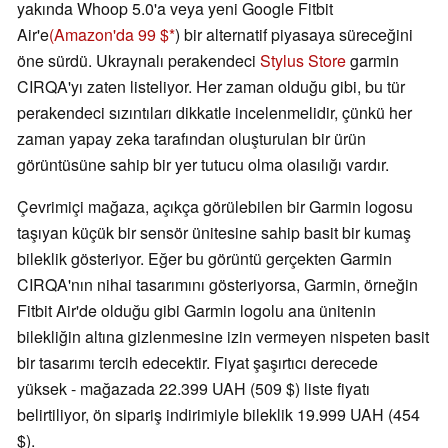
yakında Whoop 5.0'a veya yeni Google Fitbit
Air'e
(Amazon'da 99 $
) bir alternatif piyasaya süreceğini
öne sürdü. Ukraynalı perakendeci
Stylus Store
garmin
CIRQA'yı zaten listeliyor. Her zaman olduğu gibi, bu tür
perakendeci sızıntıları dikkatle incelenmelidir, çünkü her
zaman yapay zeka tarafından oluşturulan bir ürün
görüntüsüne sahip bir yer tutucu olma olasılığı vardır.
Çevrimiçi mağaza, açıkça görülebilen bir Garmin logosu
taşıyan küçük bir sensör ünitesine sahip basit bir kumaş
bileklik gösteriyor. Eğer bu görüntü gerçekten Garmin
CIRQA'nın nihai tasarımını gösteriyorsa, Garmin, örneğin
Fitbit Air'de olduğu gibi Garmin logolu ana ünitenin
bilekliğin altına gizlenmesine izin vermeyen nispeten basit
bir tasarımı tercih edecektir. Fiyat şaşırtıcı derecede
yüksek - mağazada 22.399 UAH (509 $) liste fiyatı
belirtiliyor, ön sipariş indirimiyle bileklik 19.999 UAH (454
$).