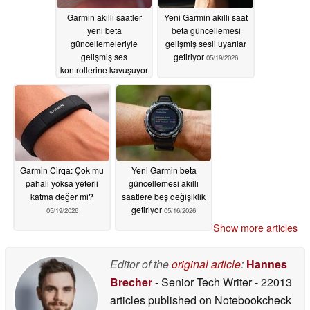
Garmin akıllı saatler
Yeni Garmin akıllı saat
yeni beta
beta güncellemesi
güncellemeleriyle
gelişmiş sesli uyarılar
gelişmiş ses
getiriyor
05/19/2026
kontrollerine kavuşuyor
05/19/2026
Garmin Cirqa: Çok mu
Yeni Garmin beta
pahalı yoksa yeterli
güncellemesi akıllı
katma değer mi?
saatlere beş değişiklik
getiriyor
05/19/2026
05/16/2026
Show more articles
Editor of the
original article
:
Hannes
Brecher
- Senior Tech Writer
- 22013
articles published on Notebookcheck