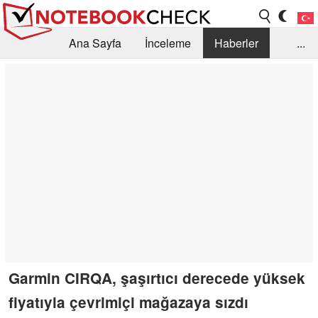
Ana Sayfa
İnceleme
Haberler
...
Öneri /SSS
Kütüphane
Satın Alma Rehberi
Arama
İletişim
Garmin CIRQA, şaşırtıcı derecede yüksek
fiyatıyla çevrimiçi mağazaya sızdı