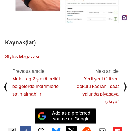
Kaynak(lar)
Stylus Mağazası
Previous article
Next article
Moto Tag 2 şimdi belirli
Yedi yeni Citizen
⟨
⟩
bölgelerde indirimlerle
dokulu kadranlı saat
satın alınabilir
yakında piyasaya
çıkıyor
Add as a preferred
source on Google