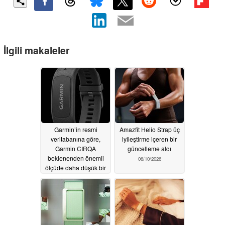
İlgili makaleler
Garmin’in resmi
Amazfit Helio Strap üç
veritabanına göre,
iyileştirme içeren bir
Garmin CIRQA
güncelleme aldı
beklenenden önemli
06/10/2026
ölçüde daha düşük bir
fiyatla piyasaya
sürülecek.
07/19/2026