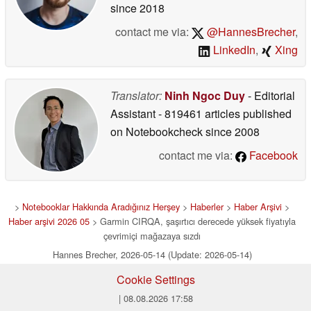
since 2018
contact me via:
@HannesBrecher
,
LinkedIn
,
Xing
Translator:
Ninh Ngoc Duy
- Editorial
Assistant
- 819461 articles published
on Notebookcheck
since 2008
contact me via:
Facebook
>
Notebooklar Hakkında Aradığınız Herşey
>
Haberler
>
Haber Arşivi
>
Haber arşivi 2026 05
> Garmin CIRQA, şaşırtıcı derecede yüksek fiyatıyla
çevrimiçi mağazaya sızdı
Hannes Brecher, 2026-05-14 (Update: 2026-05-14)
Cookie Settings
| 08.08.2026 17:58