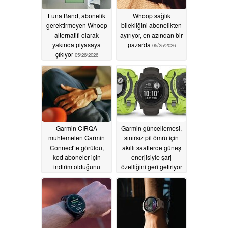
Luna Band, abonelik
Whoop sağlık
gerektirmeyen Whoop
bilekliğini abonelikten
alternatifi olarak
ayırıyor, en azından bir
yakında piyasaya
pazarda
05/25/2026
çıkıyor
05/26/2026
Garmin CIRQA
Garmin güncellemesi,
muhtemelen Garmin
sınırsız pil ömrü için
Connect'te görüldü,
akıllı saatlerde güneş
kod aboneler için
enerjisiyle şarj
indirim olduğunu
özelliğini geri getiriyor
gösteriyor
05/21/2026
05/19/2026