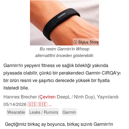
ⓘ Stylus Store
Bu resim Garmin'in Whoop
alternatifini önceden gösterebilir.
Garmin'in yepyeni fitness ve sağlık bilekliği yakında
piyasada olabilir, çünkü bir perakendeci Garmin CIRQA'yı
bir ürün resmi ve şaşırtıcı derecede yüksek bir fiyatla
listeledi bile.
Hannes Brecher (
Çeviren
DeepL / Ninh Duy),
Yayınlandı
05/14/2026
🇺🇸
🇩🇪
...
Wearable
Leaks / Rumors
Garmin
Geçtiğimiz birkaç ay boyunca, birkaç sızıntı Garmin'in