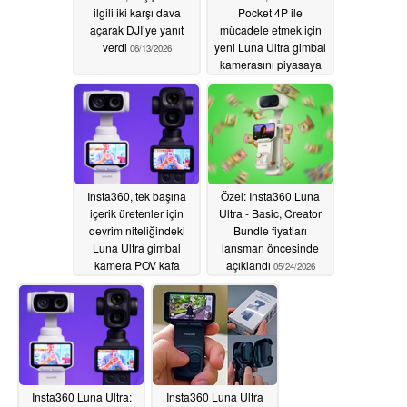
ilgili iki karşı dava
Pocket 4P ile
açarak DJI’ye yanıt
mücadele etmek için
verdi
yeni Luna Ultra gimbal
06/13/2026
kamerasını piyasaya
sürdü
06/10/2026
Insta360, tek başına
Özel: Insta360 Luna
içerik üretenler için
Ultra - Basic, Creator
devrim niteliğindeki
Bundle fiyatları
Luna Ultra gimbal
lansman öncesinde
kamera POV kafa
açıklandı
05/24/2026
izleyicisini tanıttı
06/04/2026
Insta360 Luna Ultra:
Insta360 Luna Ultra