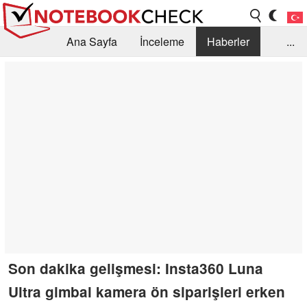
Ana Sayfa
İnceleme
Haberler
...
Öneri /SSS
Kütüphane
Satın Alma Rehberi
Arama
İletişim
Son dakika gelişmesi: Insta360 Luna
Ultra gimbal kamera ön siparişleri erken