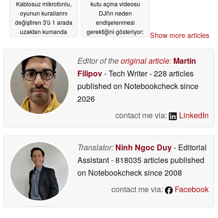
Kablosuz mikrofonlu,
kutu açma videosu
oyunun kurallarını
DJI'ın neden
değiştiren 3'ü 1 arada
endişelenmesi
uzaktan kumanda
gerektiğini gösteriyor:
Show more articles
ekranı piyasaya
Uzaktan kumanda,
sürülmeden önce
koruyucu kılıf iş
tanıtıldı
başında
Editor of the
original article
:
Martin
05/24/2026
05/20/2026
Filipov
- Tech Writer
- 228 articles
published on Notebookcheck
since
2026
contact me via:
LinkedIn
Translator:
Ninh Ngoc Duy
- Editorial
Assistant
- 818035 articles published
on Notebookcheck
since 2008
contact me via:
Facebook