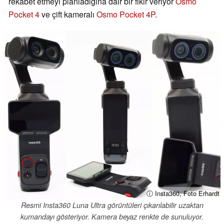
rekabet etmeyi planladığına dair bir fikir veriyor
Osmo
Pocket 4
ve çift kameralı
Osmo Pocket 4P
.
ⓘ Insta360, Foto Erhardt
Resmi Insta360 Luna Ultra görüntüleri çıkarılabilir uzaktan
kumandayı gösteriyor. Kamera beyaz renkte de sunuluyor.