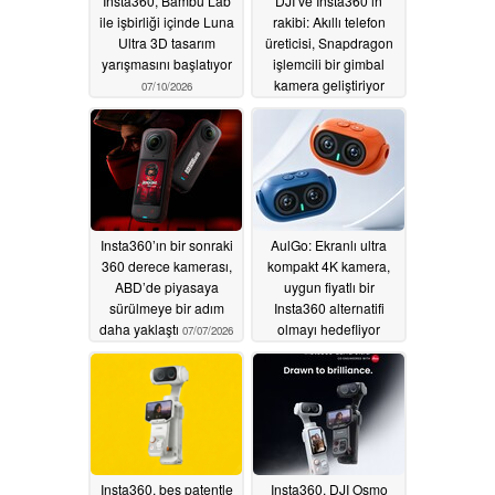
Insta360, Bambu Lab
DJI ve Insta360’ın
ile işbirliği içinde Luna
rakibi: Akıllı telefon
Ultra 3D tasarım
üreticisi, Snapdragon
yarışmasını başlatıyor
işlemcili bir gimbal
kamera geliştiriyor
07/10/2026
07/09/2026
Insta360’ın bir sonraki
AulGo: Ekranlı ultra
360 derece kamerası,
kompakt 4K kamera,
ABD’de piyasaya
uygun fiyatlı bir
sürülmeye bir adım
Insta360 alternatifi
daha yaklaştı
olmayı hedefliyor
07/07/2026
06/28/2026
Insta360, beş patentle
Insta360, DJI Osmo