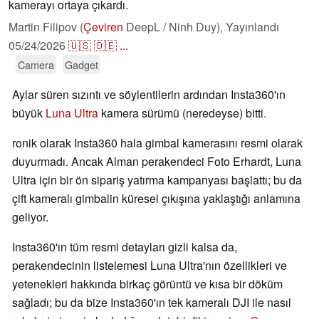
kamerayı ortaya çıkardı.
Martin Filipov (
Çeviren
DeepL / Ninh Duy),
Yayınlandı
05/24/2026
🇺🇸
🇩🇪
...
Camera
Gadget
Aylar süren sızıntı ve söylentilerin ardından Insta360'ın
büyük
Luna Ultra
kamera sürümü (neredeyse) bitti.
ronik olarak Insta360 hala gimbal kamerasını resmi olarak
duyurmadı. Ancak Alman perakendeci Foto Erhardt, Luna
Ultra için bir ön sipariş yatırma kampanyası başlattı; bu da
çift kameralı gimbalin küresel çıkışına yaklaştığı anlamına
geliyor.
Insta360'ın tüm resmi detayları gizli kalsa da,
perakendecinin listelemesi Luna Ultra'nın özellikleri ve
yetenekleri hakkında birkaç görüntü ve kısa bir döküm
sağladı; bu da bize Insta360'ın tek kameralı DJI ile nasıl