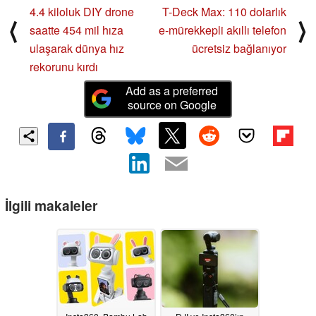
4.4 kiloluk DIY drone
T-Deck Max: 110 dolarlık
⟨
⟩
saatte 454 mil hıza
e-mürekkepli akıllı telefon
ulaşarak dünya hız
ücretsiz bağlanıyor
rekorunu kırdı
Add as a preferred
source on Google
İlgili makaleler