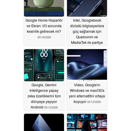
Google Home Hoparlör
Intel, Googlebook
ve Ekran: I/O sonunda
dizüstü bilgisayarlara
kesinlik getirecek mi?
güç sağlamak için
Qualcomm ve
05/19/2026
MediaTek ile partiye
katılıyor
05/13/2026
Google, Gemini
Video, Google'ın
Intelligence yapay
Windows ve macOS'a
zeka özelliklerini tüm
yeni alternatifini ortaya
dünyaya yayıyor
koyuyor
05/12/2026
Android
05/13/2026