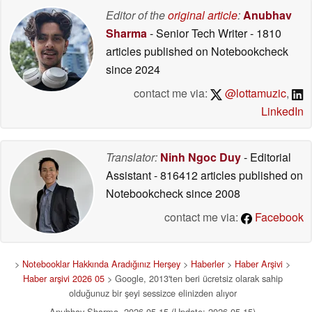
Editor of the
original article
:
Anubhav
Sharma
- Senior Tech Writer
- 1810
articles published on Notebookcheck
since 2024
contact me via:
@lottamuzic
,
LinkedIn
Translator:
Ninh Ngoc Duy
- Editorial
Assistant
- 816412 articles published on
Notebookcheck
since 2008
contact me via:
Facebook
>
Notebooklar Hakkında Aradığınız Herşey
>
Haberler
>
Haber Arşivi
>
Haber arşivi 2026 05
> Google, 2013'ten beri ücretsiz olarak sahip
olduğunuz bir şeyi sessizce elinizden alıyor
Anubhav Sharma, 2026-05-15 (Update: 2026-05-15)