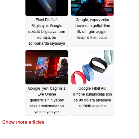
Pixel Dizüstü
Google, yapay zeka
Bilgisayar: Google
tarafından geliştirilen
dizüstü bilgisayarların
ilk sıfır gün açığını
dönüşü, bu
tespit etti
05/12/2026
sonbaharda piyasaya
sürülecek
Googlebook'larla
onaylandı
05/12/2026
Google, yeni bağımsız
Google Fitbit Air,
Eve Online
iPhone kullanıcıları için
geliştiricisinin yapay
de 99 dolara piyasaya
zeka araştırmalarına
sürüldü
05/08/2026
yatırım yapıyor
05/08/2026
Show more articles