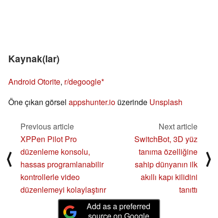
Kaynak(lar)
Android Otorite
,
r/degoogle
Öne çıkan görsel
appshunter.io
üzerinde
Unsplash
Previous article
Next article
XPPen Pilot Pro
SwitchBot, 3D yüz
düzenleme konsolu,
tanıma özelliğine
⟨
⟩
hassas programlanabilir
sahip dünyanın ilk
kontrollerle video
akıllı kapı kilidini
düzenlemeyi kolaylaştırır
tanıttı
Add as a preferred
source on Google