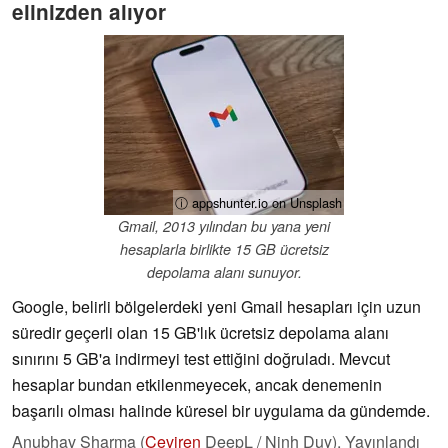
elinizden alıyor
ⓘ appshunter.io on Unsplash
Gmail, 2013 yılından bu yana yeni
hesaplarla birlikte 15 GB ücretsiz
depolama alanı sunuyor.
Google, belirli bölgelerdeki yeni Gmail hesapları için uzun
süredir geçerli olan 15 GB'lık ücretsiz depolama alanı
sınırını 5 GB'a indirmeyi test ettiğini doğruladı. Mevcut
hesaplar bundan etkilenmeyecek, ancak denemenin
başarılı olması halinde küresel bir uygulama da gündemde.
Anubhav Sharma (
Çeviren
DeepL / Ninh Duy),
Yayınlandı