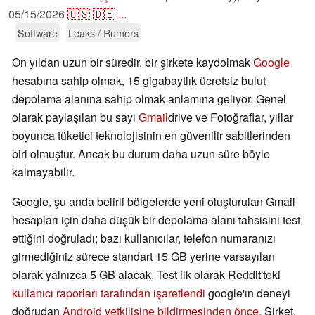
05/15/2026
🇺🇸
🇩🇪
...
Software
Leaks / Rumors
On yıldan uzun bir süredir, bir şirkete kaydolmak
Google
hesabına sahip olmak, 15 gigabaytlık ücretsiz bulut
depolama alanına sahip olmak anlamına geliyor. Genel
olarak paylaşılan bu sayı
Gmail
drive ve Fotoğraflar, yıllar
boyunca tüketici teknolojisinin en güvenilir sabitlerinden
biri olmuştur. Ancak bu durum daha uzun süre böyle
kalmayabilir.
Google, şu anda belirli bölgelerde yeni oluşturulan Gmail
hesapları için daha düşük bir depolama alanı tahsisini test
ettiğini doğruladı; bazı kullanıcılar, telefon numaranızı
girmediğiniz sürece standart 15 GB yerine varsayılan
olarak yalnızca 5 GB alacak. Test ilk olarak Reddit'teki
kullanıcı raporları tarafından işaretlendi
google'ın deneyi
doğrudan
Android yetkilisine bildirmesinden önce
. Şirket,