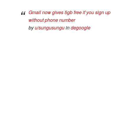
Gmail now gives 5gb free if you sign up
without phone number
by
u/sungusungu
in
degoogle