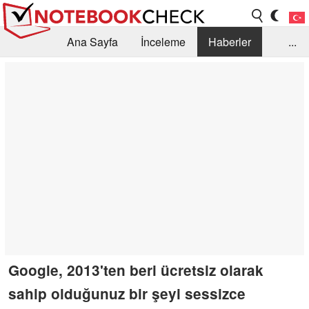
Ana Sayfa
İnceleme
Haberler
...
Öneri /SSS
Kütüphane
Satın Alma Rehberi
Arama
İletişim
Google, 2013'ten beri ücretsiz olarak
sahip olduğunuz bir şeyi sessizce