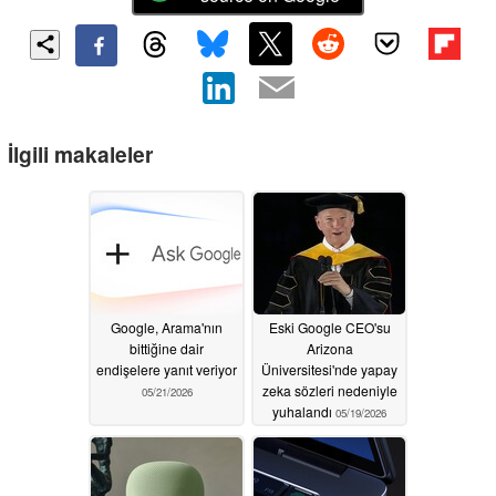
İlgili makaleler
Google, Arama'nın
Eski Google CEO'su
bittiğine dair
Arizona
endişelere yanıt veriyor
Üniversitesi'nde yapay
zeka sözleri nedeniyle
05/21/2026
yuhalandı
05/19/2026