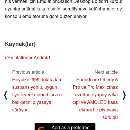
his vermek için EmulationStation Desktop Edition'ı kurdu;
oyunlar orijinal kutu resmini sergiliyor ve kütüphaneler ev
konsolu emülatörüne göre düzenleniyor.
Kaynak(lar)
r/EmulationonAndroid
Previous article
Next article
Heybike, 999 dolara tam
Soundcore Liberty 5
süspansiyonlu, uygun
Pro ve Pro Max, cihaz
⟨
⟩
fiyatlı yeni moped tarzı e-
üzerinde yapay zeka
bisikletini piyasaya
çipi ve AMOLED kasa
sürüyor
ekranı ile piyasaya
sürüldü
Add as a preferred