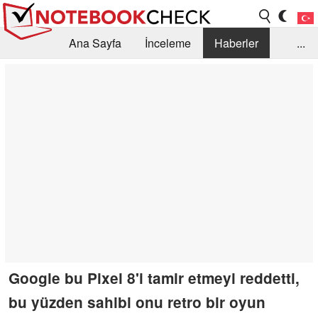
Ana Sayfa
İnceleme
Haberler
...
Öneri /SSS
Kütüphane
Satın Alma Rehberi
Arama
İletişim
Google bu Pixel 8'i tamir etmeyi reddetti,
bu yüzden sahibi onu retro bir oyun