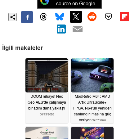
source on Google
İlgili makaleler
DOOM nihayet Neo
ModRetro M64: AMD
Geo AES'de çalışmaya
Artix UltraScale+
bir adım daha yaklaştı
FPGA, N64'ün yeniden
canlandırılmasına güç
06/13/2026
veriyor
06/07/2026