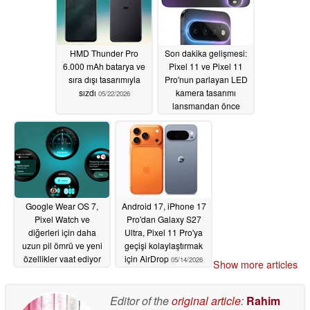
HMD Thunder Pro
Son dakika gelişmesi:
6.000 mAh batarya ve
Pixel 11 ve Pixel 11
sıra dışı tasarımıyla
Pro'nun parlayan LED
sızdı
kamera tasarımı
05/22/2026
lansmandan önce
ortaya çıktı
05/20/2026
Google Wear OS 7,
Android 17, iPhone 17
Pixel Watch ve
Pro'dan Galaxy S27
diğerleri için daha
Ultra, Pixel 11 Pro'ya
uzun pil ömrü ve yeni
geçişi kolaylaştırmak
özellikler vaat ediyor
için AirDrop
05/14/2026
Show more articles
05/20/2026
Editor of the
original article
:
Rahim