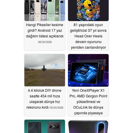
Hangi Pikseller kesime
81 yaşındaki oyun
girdi? Android 17 yaz
geliştiricisi 37 yıl sonra
dağıtım listesi açıklandı
Head Over Heels
devam oyununu
06/02/2026
yeniden canlandırıyor
06/01/2026
4.4 kiloluk DIY drone
Yeni OneXPlayer X1
saatte 454 mil hıza
Pro, AMD Gorgon Point
ulaşarak dünya hız
yükseltmesi ve
rekorunu kırdı
OCuLink ile dünya
05/24/2026
çapında piyasaya
sürüldü
05/22/2026