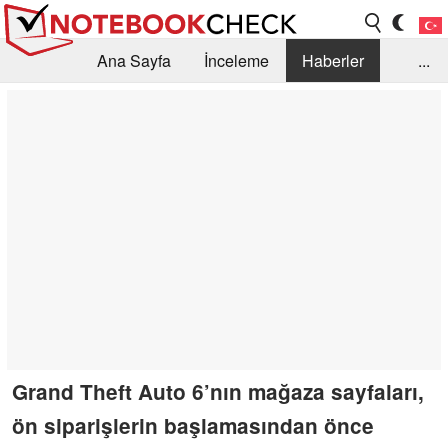
Ana Sayfa
İnceleme
Haberler
...
Öneri /SSS
Kütüphane
Satın Alma Rehberi
Arama
İletişim
Grand Theft Auto 6’nın mağaza sayfaları,
ön siparişlerin başlamasından önce