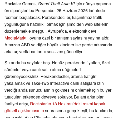
Rockstar Games,
Grand Theft Auto VI
için dünya çapında
ön siparişleri bu Perşembe, 25 Haziran 2026 tarihinde
resmen başlatacak. Perakendeciler, kaçınılmaz trafik
yoğunluğuna hazırlıklı olmak için şimdiden web sitelerini
düzenlemekle meşgul. Avrupa’da, elektronik devi
MediaMarkt
, oyuna özel bir tanıtım sayfasını yayına aldı;
Amazon ABD ve diğer büyük zincirler ise perde arkasında
arka uç veritabanlarını sessizce güncelliyor.
Şu anda bu sayfalar boş. Henüz perakende fiyatları, özel
sürümler veya canlı satın alma düğmeleri
göremeyeceksiniz. Perakendeciler, arama trafiğini
yakalamak ve Take-Two Interactive canlı satışlara izin
verdiği anda sunucularının çökmesini önlemek için bu yer
tutucuları erkenden devreye sokuyor. Bu ani arka plan
faaliyet artışı,
Rockstar’ın 18 Haziran’daki resmi kapak
görseli açıklamasının
sonrasında gerçekleşti; bu tanıtımda,
neon ışıklı Vice City arka planında başkahramanlar Jason