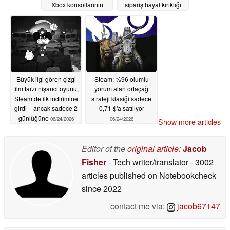
Xbox konsollarının
sipariş hayal kırıklığı
grafik kalitesini
yarattı
06/25/2026
yansıtmayabilir
06/25/2026
Büyük ilgi gören çizgi
Steam: %96 olumlu
film tarzı nişancı oyunu,
yorum alan ortaçağ
Steam’de ilk indirimine
strateji klasiği sadece
girdi – ancak sadece 2
0,71 $'a satılıyor
günlüğüne
06/24/2026
06/24/2026
Show more articles
Editor of the
original article
:
Jacob
Fisher
- Tech writer/translator
- 3002
articles published on Notebookcheck
since 2022
contact me via:
jacob67147