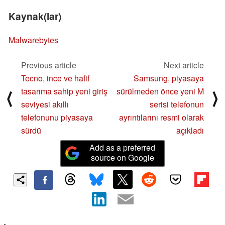
Kaynak(lar)
Malwarebytes
Previous article
Next article
Tecno, ince ve hafif
Samsung, piyasaya
tasarıma sahip yeni giriş
sürülmeden önce yeni M
⟨
⟩
seviyesi akıllı
serisi telefonun
telefonunu piyasaya
ayrıntılarını resmi olarak
sürdü
açıkladı
Add as a preferred
source on Google