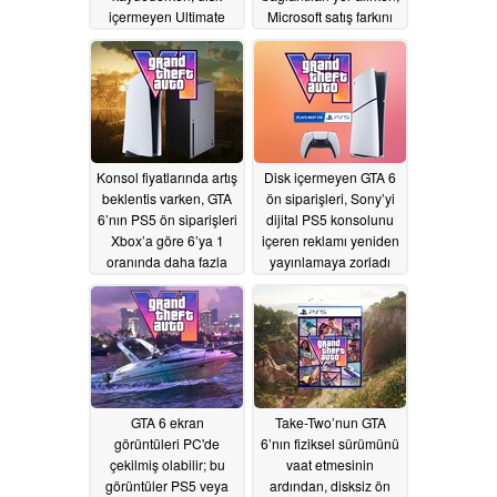
içermeyen Ultimate
Microsoft satış farkını
Edition tercih ediliyor
tartışıyor
06/29/2026
06/30/2026
Konsol fiyatlarında artış
Disk içermeyen GTA 6
beklentis varken, GTA
ön siparişleri, Sony’yi
6’nın PS5 ön siparişleri
dijital PS5 konsolunu
Xbox’a göre 6’ya 1
içeren reklamı yeniden
oranında daha fazla
yayınlamaya zorladı
satılıyor
06/27/2026
06/25/2026
GTA 6 ekran
Take-Two’nun GTA
görüntüleri PC'de
6’nın fiziksel sürümünü
çekilmiş olabilir; bu
vaat etmesinin
görüntüler PS5 veya
ardından, disksiz ön