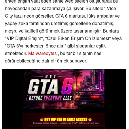
erken erişim vaat eden sahte web siteleri oluşturarak bu
heyecandan para kazanmaya çalışıyor. Bu siteler, Vice
City tarzı neon görseller, GTA 6 markası, lüks arabalar ve
yapay zeka tarafından üretilmiş görsellerle donatılmış,
meşru ve kaliteli görünmek üzere tasarlanmıştır. Bunlara
"VIP Dijital Erişim", "Özel Erken Erişim Ön İzlemesi" veya
"GTA 6'yı herkesten önce alın" gibi sloganlar eşlik
etmektedir.
Malwarebytes
, bu tür bir sitenin nasıl
görünebileceğine dair bir örnek sunuyor: