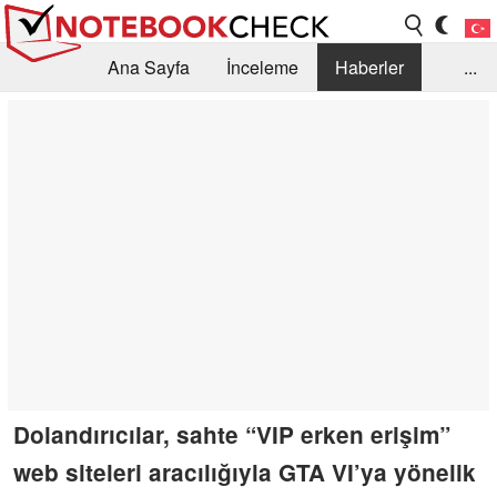
Ana Sayfa
İnceleme
Haberler
...
Öneri /SSS
Kütüphane
Satın Alma Rehberi
Arama
İletişim
Dolandırıcılar, sahte “VIP erken erişim”
web siteleri aracılığıyla GTA VI’ya yönelik