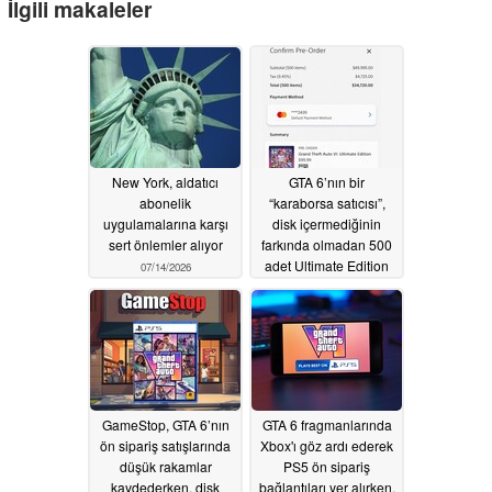
İlgili makaleler
New York, aldatıcı
GTA 6’nın bir
abonelik
“karaborsa satıcısı”,
uygulamalarına karşı
disk içermediğinin
sert önlemler alıyor
farkında olmadan 500
adet Ultimate Edition
07/14/2026
kopyasını ön sipariş
etmek için emeklilik
birikimini
bozdurduğunu iddia
ediyor
06/30/2026
GameStop, GTA 6’nın
GTA 6 fragmanlarında
ön sipariş satışlarında
Xbox'ı göz ardı ederek
düşük rakamlar
PS5 ön sipariş
kaydederken, disk
bağlantıları yer alırken,