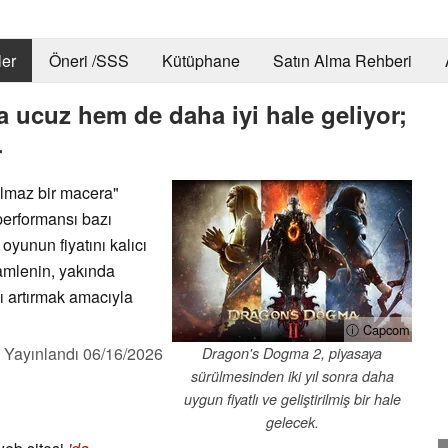
er
Öneri /SSS
Kütüphane
Satın Alma Rehberi
ucuz hem de daha iyi hale geliyor;
r
lmaz bir macera"
performansı bazı
oyunun fiyatını kalıcı
hamlenin, yakında
ı artırmak amacıyla
ⓘ Capcom
,
Yayınlandı
06/16/2026
Dragon's Dogma 2, piyasaya
sürülmesinden iki yıl sonra daha
uygun fiyatlı ve geliştirilmiş bir hale
gelecek.