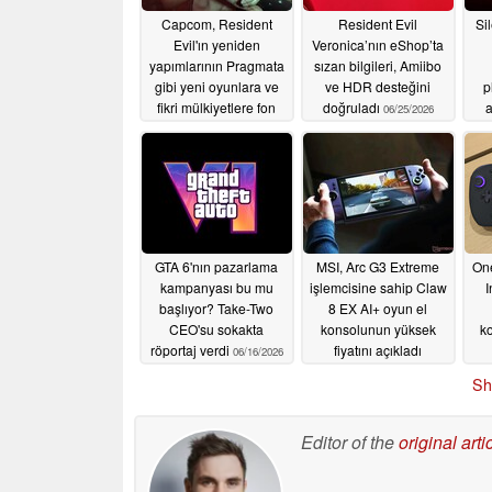
Capcom, Resident
Resident Evil
Sil
Evil'ın yeniden
Veronica’nın eShop’ta
yapımlarının Pragmata
sızan bilgileri, Amiibo
gibi yeni oyunlara ve
ve HDR desteğini
p
fikri mülkiyetlere fon
doğruladı
a
06/25/2026
sağlamasına olanak
tanıdığını söylüyor
07/29/2026
GTA 6'nın pazarlama
MSI, Arc G3 Extreme
One
kampanyası bu mu
işlemcisine sahip Claw
I
başlıyor? Take-Two
8 EX AI+ oyun el
CEO'su sokakta
konsolunun yüksek
k
röportaj verdi
fiyatını açıkladı
06/16/2026
06/15/2026
Sh
Editor of the
original arti