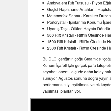
Ambivalent Rift Tütsüsü - Piyon Eğili
Geçici Hapishane Anahtarı - Hapis
Metamorfoz Sanatı - Karakter Düzenl
Portcrystal - Işınlanma Konumu İşare
Uyanış Taşı - Ölüleri Hayata Döndür
500 Rift Kristali - Rift'in Ötesinde 
1500 Rift Kristali - Rift'in Ötesinde
2500 Rift Kristali - Rift'in Ötesinde
Bu DLC içeriğinin çoğu Steam'de "çoğu
Konum İşareti için gerçek para talep e
seyahati önemli ölçüde daha kolay hale
sunuyor. Ağustos sonuna doğru yayınla
performansın iyileştirilmesi ve ek kayd
yapılması planlanıyor.