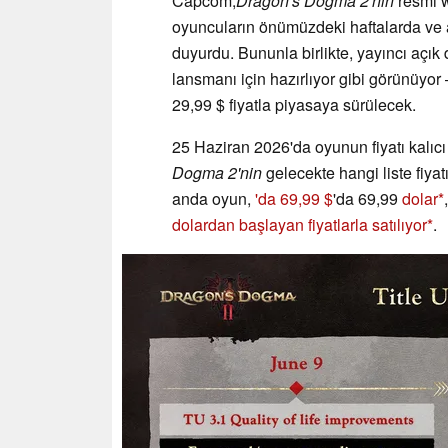
Capcom,
Dragon's Dogma 2'nin
resmi w
oyuncuların önümüzdeki haftalarda ve ay
duyurdu. Bununla birlikte, yayıncı açı
lansmanı için hazırlıyor gibi görünüyor
29,99 $ fiyatla piyasaya sürülecek.
25 Haziran 2026'da oyunun fiyatı kalı
Dogma 2'nin
gelecekte hangi liste fiy
anda oyun,
'da 69,99 $
'da 69,99
dolar
dolardan başlayan fiyatlarla satılıyor
.