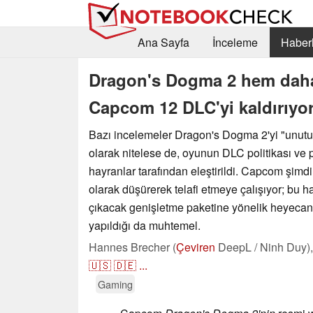
Ana Sayfa
İnceleme
Haberl
Dragon's Dogma 2 hem daha 
Capcom 12 DLC'yi kaldırıyo
Bazı incelemeler Dragon's Dogma 2'yi "unutu
olarak nitelese de, oyunun DLC politikası ve 
hayranlar tarafından eleştirildi. Capcom şimdi 
olarak düşürerek telafi etmeye çalışıyor; bu 
çıkacak genişletme paketine yönelik heyecan
yapıldığı da muhtemel.
Hannes Brecher (
Çeviren
DeepL / Ninh Duy)
🇺🇸
🇩🇪
...
Gaming