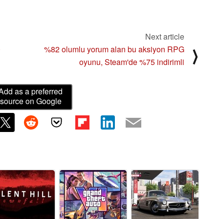
Next article
0
%82 olumlu yorum alan bu aksiyon RPG
⟩
oyunu, Steam'de %75 indirimli
Add as a preferred
source on Google