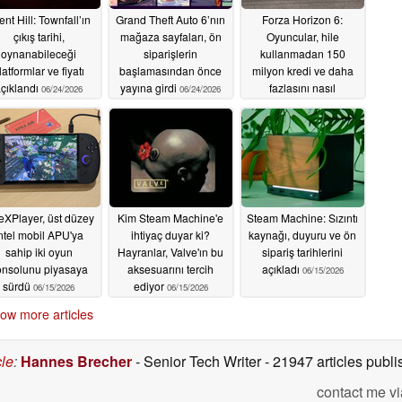
ent Hill: Townfall’ın
Grand Theft Auto 6’nın
Forza Horizon 6:
çıkış tarihi,
mağaza sayfaları, ön
Oyuncular, hile
oynanabileceği
siparişlerin
kullanmadan 150
latformlar ve fiyatı
başlamasından önce
milyon kredi ve daha
çıklandı
yayına girdi
fazlasını nasıl
06/24/2026
06/24/2026
kazanabilir?
06/17/2026
XPlayer, üst düzey
Kim Steam Machine'e
Steam Machine: Sızıntı
ntel mobil APU'ya
ihtiyaç duyar ki?
kaynağı, duyuru ve ön
sahip iki oyun
Hayranlar, Valve'ın bu
sipariş tarihlerini
onsolunu piyasaya
aksesuarını tercih
açıkladı
06/15/2026
sürdü
ediyor
06/15/2026
06/15/2026
ow more articles
cle
:
Hannes Brecher
- Senior Tech Writer
- 21947 articles pub
contact me vi