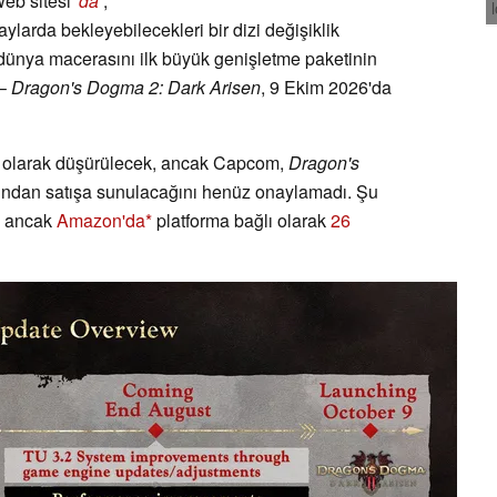
eb sitesi
'da
,
larda bekleyebilecekleri bir dizi değişiklik
k dünya macerasını ilk büyük genişletme paketinin
 –
Dragon's Dogma 2: Dark Arisen
, 9 Ekim 2026'da
cı olarak düşürülecek, ancak Capcom,
Dragon's
atından satışa sunulacağını henüz onaylamadı. Şu
, ancak
Amazon'da
platforma bağlı olarak
26