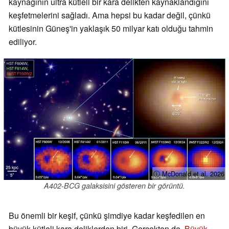
kaynağının ultra kütleli bir kara delikten kaynaklandığını
keşfetmelerini sağladı. Ama hepsi bu kadar değil, çünkü
kütlesinin Güneş'in yaklaşık 50 milyar katı olduğu tahmin
ediliyor.
ⓘ McDonald et al. 2026
A402-BCG galaksisini gösteren bir görüntü.
Bu önemli bir keşif, çünkü şimdiye kadar keşfedilen en
büyük kütleli kara deliklerden biri. Gerçekten de,
Büyük