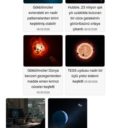
Gökbilimciler
Hubble, 23 milyon ışık
evrendeki en nadir
yılı uzaklıkta bulunan
patlamalardan birini
bir cüce galaksinin
keşfetmiş olabilir
görüntüsünü ortaya
çıkardı
06/03/2026
06/02/2026
Gökbilimciler Dünya
TESS uydusu nadir bir
benzeri gezegenlerden
üçlü yıldız sistemi
madde emen kırmızı
keşfetti
05/29/2026
cüceler keşfetti
05/30/2026