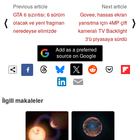
Previous article
Next article
GTA 6 sızıntısı: 6 sürüm
Govee, hassas ekran
⟨
⟩
olacak ve yeni fragman
yansıtma için 4MP çift
neredeyse elimizde
kameralı TV Backlight
3'ü piyasaya sürdü
Add as a preferred
source on Google
İlgili makaleler