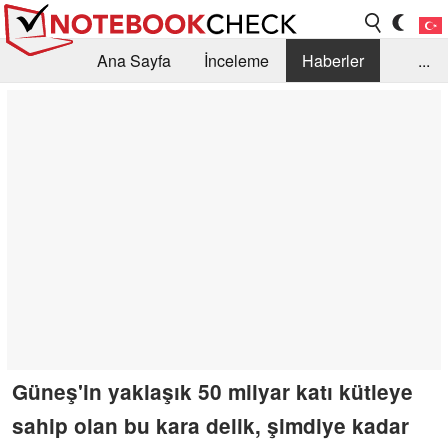
Ana Sayfa
İnceleme
Haberler
...
Öneri /SSS
Kütüphane
Satın Alma Rehberi
Arama
İletişim
Güneş'in yaklaşık 50 milyar katı kütleye
sahip olan bu kara delik, şimdiye kadar