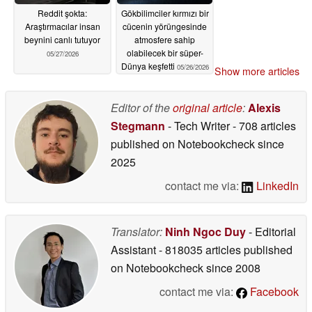
Reddit şokta:
Gökbilimciler kırmızı bir
Araştırmacılar insan
cücenin yörüngesinde
beynini canlı tutuyor
atmosfere sahip
olabilecek bir süper-
05/27/2026
Dünya keşfetti
05/26/2026
Show more articles
Editor of the
original article
:
Alexis
Stegmann
- Tech Writer
- 708 articles
published on Notebookcheck
since
2025
contact me via:
LinkedIn
Translator:
Ninh Ngoc Duy
- Editorial
Assistant
- 818035 articles published
on Notebookcheck
since 2008
contact me via:
Facebook