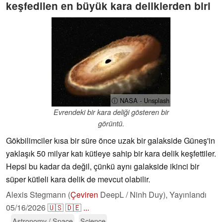
keşfedilen en büyük kara deliklerden biri
ⓘ NASA - Unsplash
Evrendeki bir kara deliği gösteren bir
görüntü.
Gökbilimciler kısa bir süre önce uzak bir galakside Güneş'in
yaklaşık 50 milyar katı kütleye sahip bir kara delik keşfettiler.
Hepsi bu kadar da değil, çünkü aynı galakside ikinci bir
süper kütleli kara delik de mevcut olabilir.
Alexis Stegmann (
Çeviren
DeepL / Ninh Duy),
Yayınlandı
05/16/2026
🇺🇸
🇩🇪
...
Astronomy / Space
Science