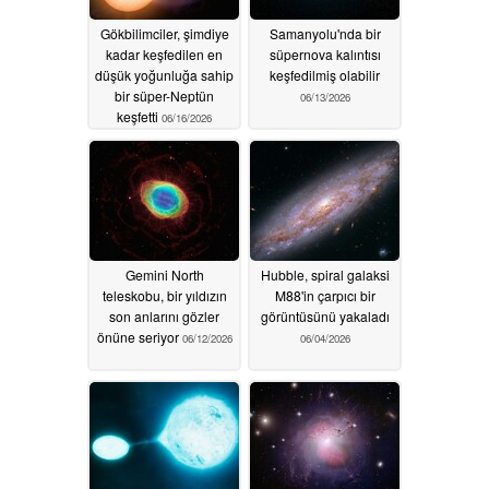
Gökbilimciler, şimdiye
Samanyolu'nda bir
kadar keşfedilen en
süpernova kalıntısı
düşük yoğunluğa sahip
keşfedilmiş olabilir
bir süper-Neptün
06/13/2026
keşfetti
06/16/2026
Gemini North
Hubble, spiral galaksi
teleskobu, bir yıldızın
M88'in çarpıcı bir
son anlarını gözler
görüntüsünü yakaladı
önüne seriyor
06/12/2026
06/04/2026