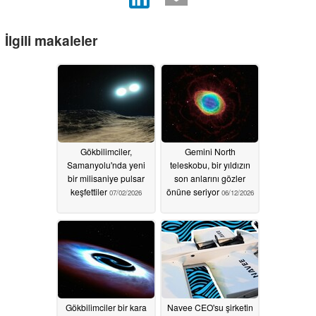
İlgili makaleler
Gökbilimciler,
Gemini North
Samanyolu'nda yeni
teleskobu, bir yıldızın
bir milisaniye pulsar
son anlarını gözler
keşfettiler
önüne seriyor
07/02/2026
06/12/2026
Gökbilimciler bir kara
Navee CEO'su şirketin