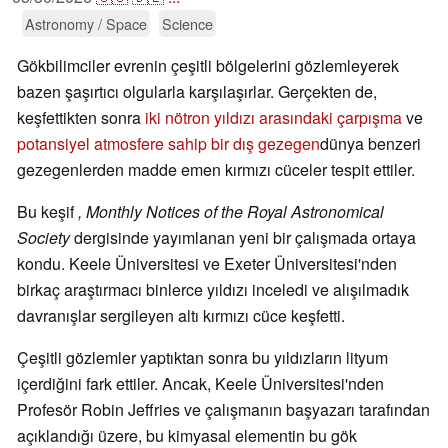
Astronomy / Space
Science
Gökbilimciler evrenin çeşitli bölgelerini gözlemleyerek
bazen şaşırtıcı olgularla karşılaşırlar. Gerçekten de,
keşfettikten sonra
iki nötron yıldızı arasındaki çarpışma
ve
potansiyel atmosfere sahip bir dış gezegen
dünya benzeri
gezegenlerden madde emen kırmızı cüceler tespit ettiler.
Bu keşif
, Monthly Notices of the Royal Astronomical
Society
dergisinde yayımlanan yeni bir çalışmada ortaya
kondu. Keele Üniversitesi ve Exeter Üniversitesi'nden
birkaç araştırmacı binlerce yıldızı inceledi ve alışılmadık
davranışlar sergileyen altı kırmızı cüce keşfetti.
Çeşitli gözlemler yaptıktan sonra bu yıldızların lityum
içerdiğini fark ettiler. Ancak, Keele Üniversitesi'nden
Profesör Robin Jeffries ve çalışmanın başyazarı tarafından
açıklandığı üzere, bu kimyasal elementin bu gök