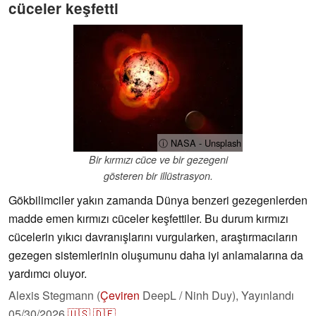
cüceler keşfetti
ⓘ NASA - Unsplash
Bir kırmızı cüce ve bir gezegeni
gösteren bir illüstrasyon.
Gökbilimciler yakın zamanda Dünya benzeri gezegenlerden
madde emen kırmızı cüceler keşfettiler. Bu durum kırmızı
cücelerin yıkıcı davranışlarını vurgularken, araştırmacıların
gezegen sistemlerinin oluşumunu daha iyi anlamalarına da
yardımcı oluyor.
Alexis Stegmann (
Çeviren
DeepL / Ninh Duy),
Yayınlandı
05/30/2026
🇺🇸
🇩🇪
...