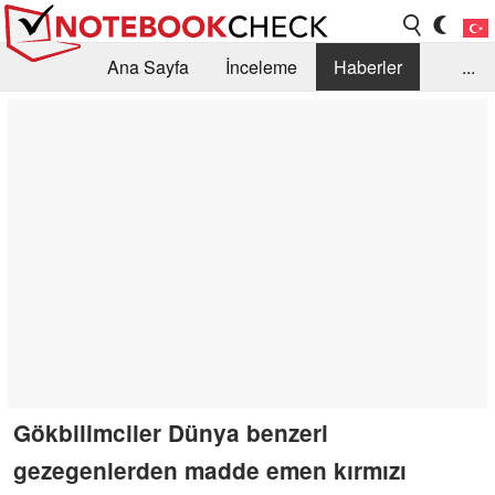
Ana Sayfa
İnceleme
Haberler
...
Öneri /SSS
Kütüphane
Satın Alma Rehberi
Arama
İletişim
Gökbilimciler Dünya benzeri
gezegenlerden madde emen kırmızı