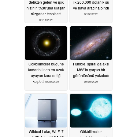
delikten gelen ve ışık
ilk 200.000 dolarlık su
hızının %30'una ulaşan
ve hava aracına bindi
rüzgarlar tespit etti
06/08/2026
06/11/2026
Gökbilimciler bugüne
Hubble, spiral galaksi
kadar bilinen en uzak
M88'in çarpıcı bir
uyuyan kara deliği
görüntüsünü yakaladı
keşfetti
06/06/2026
06/04/2026
Wildcat Lake, Wi-Fi 7
Gökbilimciler