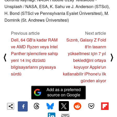
Unsplash / NASA, ESA, K. Sahu ve J. Anderson (STScI),
H. Bond (STScI ve Pennsylvania Eyalet Üniversitesi), M.
Dominik (St. Andrews Üniversitesi)
Previous article
Next article
Dell, 64 GB'a kadar RAM
Sızıntı, Galaxy Z Fold
ve AMD Ryzen veya Intel
8'in tasarım
Panther işlemcilere sahip
yükseltmesi için 7 yıl
⟨
⟩
yeni 14 inç dizüstü
beklediğini ortaya
bilgisayarlarını piyasaya
koyuyor Apple'un
sürdü
katlanabilir iPhone'u ilk
günden alıyor
Add as a preferred
source on Google