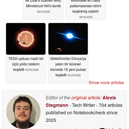
ve USB 4 özellikli NAS:
evrendeki en nadir
Minisforum N4'ü tanıttı
patlamalardan birini
keşfetmiş olabilir
06/03/2026
06/03/2026
TESS uydusu nadir bir
Gökbilimciler Dünya'ya
üçlü yıldız sistemi
yakın bir küresel
keşfetti
kümede 15 yeni pulsar
05/29/2026
keşfetti
05/20/2026
Show more articles
Editor of the
original article
:
Alexis
Stegmann
- Tech Writer
- 704 articles
published on Notebookcheck
since
2025