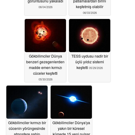
görüntüsünü yakaladı
patlamalardan birini
keşfetmiş olabilir
06/04/2026
06/03/2026
Gökbilimciler Dünya
TESS uydusu nadir bir
benzeri gezegenlerden
üçlü yıldız sistemi
madde emen kırmızı
keşfetti
05/29/2026
cüceler keşfetti
05/30/2026
Gökbilimciler kırmızı bir
Gökbilimciler Dünya'ya
cücenin yörüngesinde
yakın bir küresel
atmosfere sahip
kümede 15 yeni pulsar