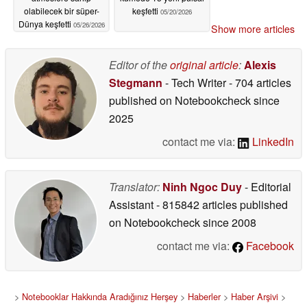
olabilecek bir süper-
keşfetti
05/20/2026
Dünya keşfetti
05/26/2026
Show more articles
Editor of the
original article
:
Alexis
Stegmann
- Tech Writer
- 704 articles
published on Notebookcheck
since
2025
contact me via:
LinkedIn
Translator:
Ninh Ngoc Duy
- Editorial
Assistant
- 815842 articles published
on Notebookcheck
since 2008
contact me via:
Facebook
>
Notebooklar Hakkında Aradığınız Herşey
>
Haberler
>
Haber Arşivi
>