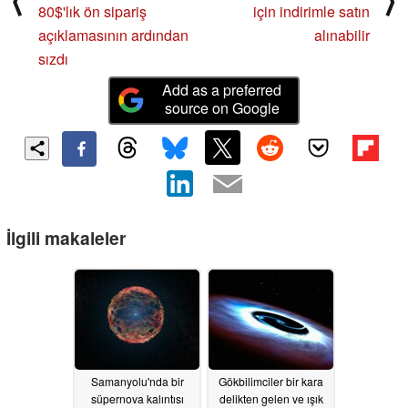
80$'lık ön sipariş
için indirimle satın
açıklamasının ardından
alınabilir
sızdı
Add as a preferred
source on Google
İlgili makaleler
Samanyolu'nda bir
Gökbilimciler bir kara
süpernova kalıntısı
delikten gelen ve ışık