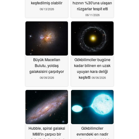
keşfedilmiş olabilir
hızının %30'una ulaşan
rüzgarlar tespit etti
06/13/2026
06/11/2026
Büyük Macellan
Gökbilimciler bugüne
Bulutu, yoldaş
kadar bilinen en uzak
galaksisini çarpıtıyor
uyuyan kara deliği
keşfetti
06/09/2026
06/06/2026
Hubble, spiral galaksi
Gökbilimciler
M88'in çarpıcı bir
evrendeki en nadir