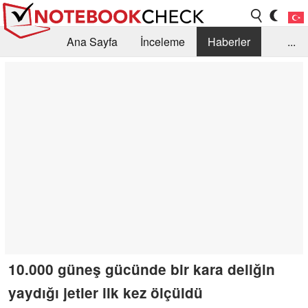
Ana Sayfa
İnceleme
Haberler
...
Öneri /SSS
Kütüphane
Satın Alma Rehberi
Arama
İletişim
10.000 güneş gücünde bir kara deliğin
yaydığı jetler ilk kez ölçüldü