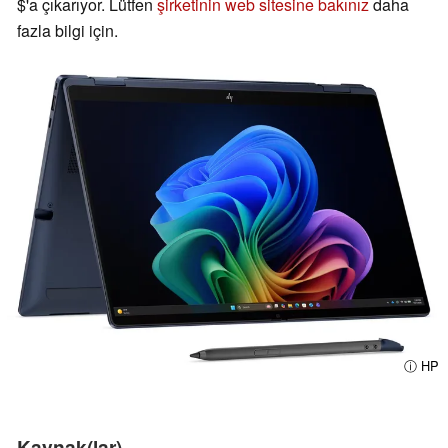
$'a çıkarıyor. Lütfen
şirketinin web sitesine bakınız
daha
fazla bilgi için.
ⓘ HP
Kaynak(lar)