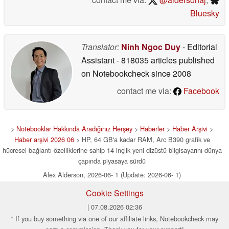
Bluesky
Translator:
Ninh Ngoc Duy
- Editorial
Assistant
- 818035 articles published
on Notebookcheck
since 2008
contact me via:
Facebook
>
Notebooklar Hakkında Aradığınız Herşey
>
Haberler
>
Haber Arşivi
>
Haber arşivi 2026 06
> HP, 64 GB'a kadar RAM, Arc B390 grafik ve
hücresel bağlantı özelliklerine sahip 14 inçlik yeni dizüstü bilgisayarını dünya
çapında piyasaya sürdü
Alex Alderson, 2026-06- 1 (Update: 2026-06- 1)
Cookie Settings
| 07.08.2026 02:36
* If you buy something via one of our affiliate links, Notebookcheck may