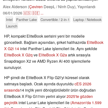
Alex Alderson (
Çeviren
DeepL / Ninh Duy),
Yayınlandı
06/01/2026
🇺🇸
🇩🇪
...
Intel
Panther Lake
Convertible / 2-in-1
Laptop / Notebook
Launch
HP, kompakt EliteBook serisini yeni bir modelle
güncelledi. Bağlam açısından, şirket halihazırda
EliteBook
X G2i 14
intel Panther Lake işlemcileri ile. Aynı şekilde
EliteBook X G2q
ve
EliteBook X G2a
artık sırasıyla
Snapdragon X2 ve AMD Ryzen AI 400 işlemcilerle
sunuluyor.
HP şimdi de EliteBook X Flip G2i'yi küresel olarak
satmaya başladı. Ocak ayında duyuruldu
cES 2026
sırasında
14 inçlik yeni dönüştürülebilir ürün doğrudan
EliteBook X Flip G1i'nin yerini alıyor
2025'te gözden
geçirdik
intel Lunar Lake işlemcileri ile
(Amazon'da 1.599