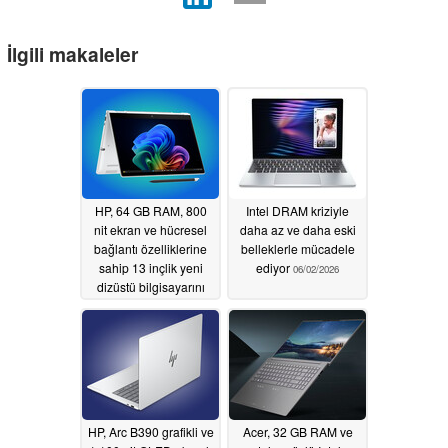
İlgili makaleler
HP, 64 GB RAM, 800
Intel DRAM kriziyle
nit ekran ve hücresel
daha az ve daha eski
bağlantı özelliklerine
belleklerle mücadele
sahip 13 inçlik yeni
ediyor
06/02/2026
dizüstü bilgisayarını
dünya çapında
piyasaya sürdü
06/04/2026
HP, Arc B390 grafikli ve
Acer, 32 GB RAM ve