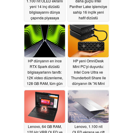
1.100 nit OLED ekranlı
daha güçlü Intel
yeni 14 inç dizüstü
Panther Lake işlemciye
bilgisayarını dünya
sahip 16 inçlik yeni
çapında piyasaya
hafif dizüstü
sürdü
bilgisayarını dünya
06/02/2026
çapında piyasaya
sürdü
06/02/2026
HP dünyanın en ince
HP yeni OmniDesk
RTX Spark dizüstü
Mini PC'yi duyurdu:
bilgisayarlarını tanıttı:
Intel Core Ultra ve
12K video düzenleme,
Thunderbolt Share ile
128 GB RAM, tüm gün
dünyanın ilk "AI Mini
dayanan pil
PC "si
06/01/2026
06/01/2026
Lenovo, 64 GB RAM,
Lenovo, 1.100 nit
120 Hz VRR OLED ve
OLED ekrana ve çift