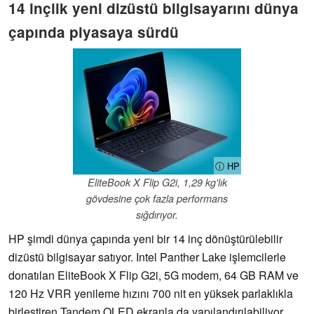
14 inçlik yeni dizüstü bilgisayarını dünya
çapında piyasaya sürdü
ⓘ HP
EliteBook X Flip G2i, 1,29 kg'lık
gövdesine çok fazla performans
sığdırıyor.
HP şimdi dünya çapında yeni bir 14 inç dönüştürülebilir
dizüstü bilgisayar satıyor. Intel Panther Lake işlemcilerle
donatılan EliteBook X Flip G2i, 5G modem, 64 GB RAM ve
120 Hz VRR yenileme hızını 700 nit en yüksek parlaklıkla
birleştiren Tandem OLED ekranla da yapılandırılabiliyor.