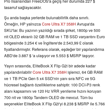
Pro lisansından FreeDOS'a geçiş her durumda 227 $
tasarruf sağlayacaktır.
Şu anda başka yerlerde bulunabilirlik daha sınırlı.
Örneğin, HP yalnızca
Core Ultra X7 358H
Avrupa'da
SKU'lar. Bu yazının yazıldığı sırada şirket, 1800p ve 500
nit OLED ekranlı 32 GB RAM ve 1 TB SSD varyantını Euro
bölgesinde 3.254 € ve İngiltere'de 2.543,99 £ olarak
fiyatlandırmıştır. Referans olarak, eşdeğer bir yapılandırma
ABD'de 3.887 $ 'a ulaşıyor ve 5.553 $ MSRP taşıyor.
Yayın sırasında, EliteBook X Flip G2i bir adede kadar
yapılandırılabilir
Core Ultra X7 358H
işlemci, 64 GB RAM
ve 1 TB PCIe Gen 5 x4 SSD'nin yanı sıra NFC ve 5G
hücresel bağlantı özelliklerine sahiptir. 100 DCI-P3 renk
alanı kapsamını ve 120 Hz VRR yenileme hızını koruyan
700 nit ve 1800p Tandem OLED de mevcut. Tüm bu
seçenekler EliteBook X Flip G2i'yi 8.238 $ MSRP ile 5.766