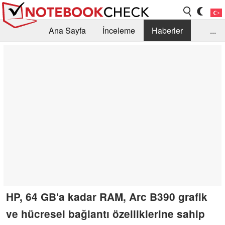
Ana Sayfa
İnceleme
Haberler
...
Öneri /SSS
Kütüphane
Satın Alma Rehberi
Arama
İletişim
HP, 64 GB'a kadar RAM, Arc B390 grafik
ve hücresel bağlantı özelliklerine sahip