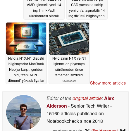
AMD işlemcili yeni 14
SSD yuvasına sahip
inç ThinkPad'i
yeni ultra taşınabilir 14
uluslararası olarak
inç dizüstü bilgisayarını
piyasaya sürdü
dünya çapında
piyasaya sürdü
06/01/2026
06/01/2026
Nvidia N1X/N1 dizüstü
Nvidia'nın N1X ve N1
bilgisayarlar MacBook
işlemcileri piyasaya
Neo'ya karşı: İçeriden
sürülmeden önce
biri, "Yeni AI PC
tamamen sızdırıldı
dönemi" yüksek fiyatlar
05/31/2026
Show more articles
ve Windows nedeniyle
başarısız olabilir diyor
Editor of the
original article
:
Alex
05/31/2026
Alderson
- Senior Tech Writer
-
15160 articles published on
Notebookcheck
since 2018
contact me via:
@aldersonaj
,