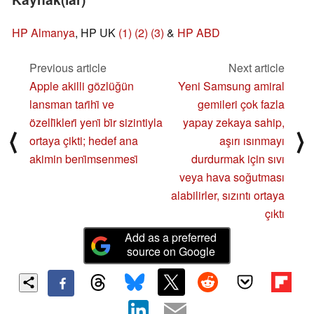
HP Almanya
, HP UK
(1)
(2)
(3)
&
HP ABD
Previous article
Next article
Apple akilli gözlüğün
Yeni Samsung amiral
lansman tari̇hi̇ ve
gemileri çok fazla
özelli̇kleri̇ yeni̇ bi̇r sizintiyla
yapay zekaya sahip,
⟨
⟩
ortaya çikti; hedef ana
aşırı ısınmayı
akimin beni̇msenmesi̇
durdurmak için sıvı
veya hava soğutması
alabilirler, sızıntı ortaya
çıktı
Add as a preferred
source on Google