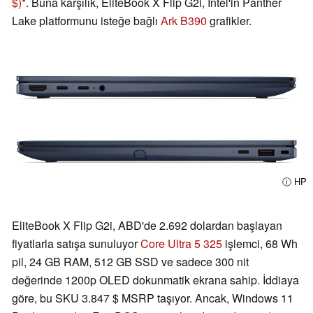
$)
. Buna karşılık, EliteBook X Flip G2i, Intel'in Panther
Lake platformunu isteğe bağlı
Ark B390
grafikler.
ⓘ HP
EliteBook X Flip G2i, ABD'de 2.692 dolardan başlayan
fiyatlarla satışa sunuluyor
Core Ultra 5 325
işlemci, 68 Wh
pil, 24 GB RAM, 512 GB SSD ve sadece 300 nit
değerinde 1200p OLED dokunmatik ekrana sahip. İddiaya
göre, bu SKU 3.847 $ MSRP taşıyor. Ancak, Windows 11