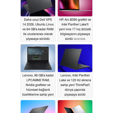
Daha ucuz Dell XPS
HP, Arc B390 grafikli ve
14 2026, Ubuntu Linux
Intel Panther Lake'li
ve 64 GB'a kadar RAM
yeni ince 17 inç dizüstü
ile uluslararası olarak
bilgisayarını piyasaya
piyasaya sürüldü
sürdü
06/02/2026
06/02/2026
Lenovo, 96 GB'a kadar
Lenovo, Intel Panther
LPCAMM2 RAM,
Lake ve 120 Hz ekrana
Nvidia grafikler ve
sahip yeni ThinkPad'i
hücresel bağlantı
dünya çapında
özelliklerine sahip yeni
piyasaya sürdü
14 inç ThinkPad'i
06/02/2026
piyasaya sürdü
06/02/2026