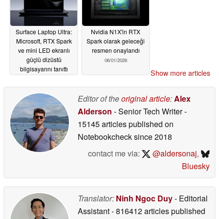
Surface Laptop Ultra:
Nvidia N1X'in RTX
Microsoft, RTX Spark
Spark olarak geleceği
ve mini LED ekranlı
resmen onaylandı
güçlü dizüstü
06/01/2026
bilgisayarını tanıttı
Show more articles
06/01/2026
Editor of the
original article
:
Alex
Alderson
- Senior Tech Writer
-
15145 articles published on
Notebookcheck
since 2018
contact me via:
@aldersonaj
,
Bluesky
Translator:
Ninh Ngoc Duy
- Editorial
Assistant
- 816412 articles published