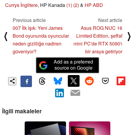
Currys İngiltere
, HP Kanada
(1)
(2)
&
HP ABD
Previous article
Next article
007 İlk Işık: Yeni James
Asus ROG NUC 16
⟨
⟩
Bond oyununda oyuncular
Limited Edition, şeffaf
neden gizliliğe nadiren
mini PC'de RTX 5090'ı
güveniyor?
bir araya getiriyor
Add as a preferred
source on Google
İlgili makaleler