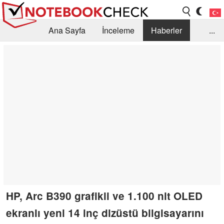
Ana Sayfa
İnceleme
Haberler
...
Öneri /SSS
Kütüphane
Satın Alma Rehberi
Arama
İletişim
HP, Arc B390 grafikli ve 1.100 nit OLED
ekranlı yeni 14 inç dizüstü bilgisayarını