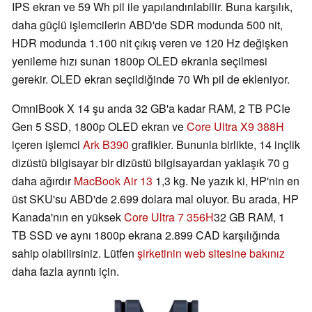
IPS ekran ve 59 Wh pil ile yapılandırılabilir. Buna karşılık,
daha güçlü işlemcilerin ABD'de SDR modunda 500 nit,
HDR modunda 1.100 nit çıkış veren ve 120 Hz değişken
yenileme hızı sunan 1800p OLED ekranla seçilmesi
gerekir. OLED ekran seçildiğinde 70 Wh pil de ekleniyor.
OmniBook X 14 şu anda 32 GB'a kadar RAM, 2 TB PCIe
Gen 5 SSD, 1800p OLED ekran ve
Core Ultra X9 388H
içeren işlemci
Ark B390
grafikler. Bununla birlikte, 14 inçlik
dizüstü bilgisayar bir dizüstü bilgisayardan yaklaşık 70 g
daha ağırdır
MacBook Air 13
1,3 kg. Ne yazık ki, HP'nin en
üst SKU'su ABD'de 2.699 dolara mal oluyor. Bu arada, HP
Kanada'nın en yüksek
Core Ultra 7 356H
32 GB RAM, 1
TB SSD ve aynı 1800p ekrana 2.899 CAD karşılığında
sahip olabilirsiniz. Lütfen
şirketinin web sitesine bakınız
daha fazla ayrıntı için.