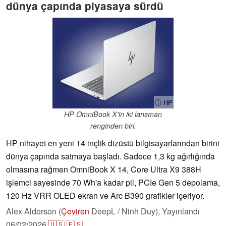
dünya çapında piyasaya sürdü
ⓘ HP
HP OmniBook X'in iki lansman
renginden biri.
HP nihayet en yeni 14 inçlik dizüstü bilgisayarlarından birini
dünya çapında satmaya başladı. Sadece 1,3 kg ağırlığında
olmasına rağmen OmniBook X 14, Core Ultra X9 388H
işlemci sayesinde 70 Wh'a kadar pil, PCIe Gen 5 depolama,
120 Hz VRR OLED ekran ve Arc B390 grafikler içeriyor.
Alex Alderson (
Çeviren
DeepL / Ninh Duy),
Yayınlandı
06/02/2026
🇺🇸
🇪🇸
...