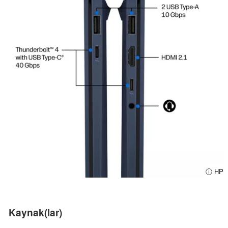
ⓘ HP
Kaynak(lar)