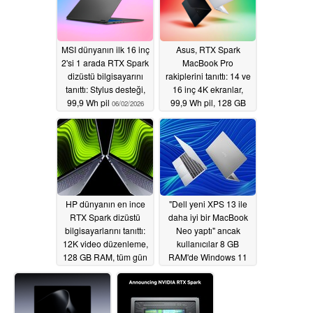
MSI dünyanın ilk 16 inç
Asus, RTX Spark
2'si 1 arada RTX Spark
MacBook Pro
dizüstü bilgisayarını
rakiplerini tanıttı: 14 ve
tanıttı: Stylus desteği,
16 inç 4K ekranlar,
99,9 Wh pil
99,9 Wh pil, 128 GB
06/02/2026
RAM
06/01/2026
HP dünyanın en ince
"Dell yeni XPS 13 ile
RTX Spark dizüstü
daha iyi bir MacBook
bilgisayarlarını tanıttı:
Neo yaptı" ancak
12K video düzenleme,
kullanıcılar 8 GB
128 GB RAM, tüm gün
RAM'de Windows 11
dayanan pil
konusunda endişeli
06/01/2026
06/01/2026